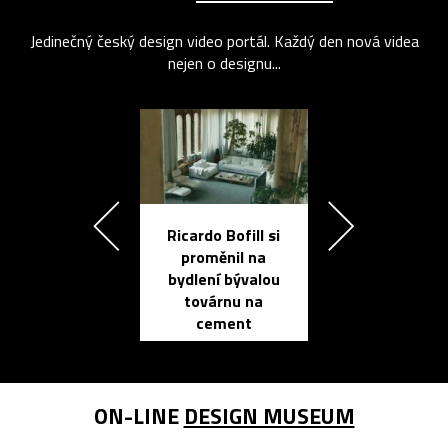
Jedinečný český design video portál. Každý den nová videa
nejen o designu...
Ricardo Bofill si
Přichází ten
proměnil na
propracovan
bydlení bývalou
elektronic
továrnu na
zápisník
cement
reMarkable
ON-LINE
DESIGN MUSEUM