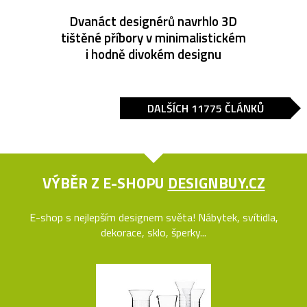
Dvanáct designérů navrhlo 3D
tištěné příbory v minimalistickém
i hodně divokém designu
DALŠÍCH 11775 ČLÁNKŮ
VÝBĚR Z E-SHOPU
DESIGNBUY.CZ
E-shop s nejlepším designem světa! Nábytek, svítidla,
dekorace, sklo, šperky...