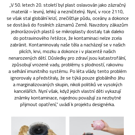
„V 50. letech 20. století byl plast oslavován jako zázračný
materiál – levný, lehký a nezničitelný. Nyní, v roce 2110,
se však stal globální krizí, znečišťuje půdu, oceány a dokonce
se dostává do fosilních záznamů Země. Navzdory zákazům
jednorázových plastů se mikroplasty dostaly tak daleko
do potravinového řetězce, že kontaminaci nelze zcela
zabránit. Kontaminovaly naše těla a nacházejí se v našich
plicích, krvi, mozku a dokonce i v placentě našich
nenarozených dětí. Důsledky pro zdraví jsou katastrofální,
způsobují vrozené vady, problémy s plodností, rakovinu
a selhání imunitního systému. Po léta vlády tento problém
ignorovaly a předstíraly, že se týká pouze globálního Jihu
a marginalizovaných skupin, nikoli politiků ve vysokých
kancelářích. Nyní však, když jejich vlastní děti vykazují
známky kontaminace, najednou považují za nezbytné
přijmout opatření,“ uvádí k projektu designérka.