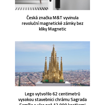
Česká značka M&T vyvinula
revoluční magnetické zámky bez
kliky Magnetic
Lego vytvořilo 62 centimetrů
vysokou stavebnici chrámu Sagrada
Família s více než 12 000 kostkami