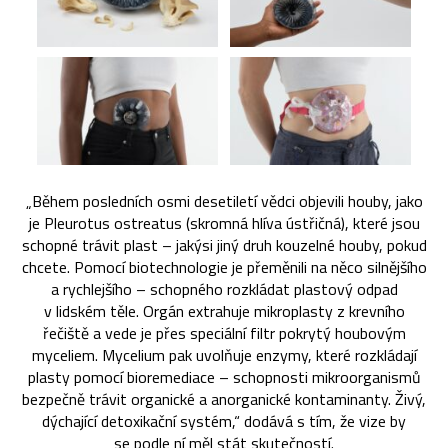
„Během posledních osmi desetiletí vědci objevili houby, jako
je Pleurotus ostreatus (skromná hlíva ústřičná), které jsou
schopné trávit plast – jakýsi jiný druh kouzelné houby, pokud
chcete. Pomocí biotechnologie je přeměnili na něco silnějšího
a rychlejšího – schopného rozkládat plastový odpad
v lidském těle. Orgán extrahuje mikroplasty z krevního
řečiště a vede je přes speciální filtr pokrytý houbovým
myceliem. Mycelium pak uvolňuje enzymy, které rozkládají
plasty pomocí bioremediace – schopnosti mikroorganismů
bezpečně trávit organické a anorganické kontaminanty. Živý,
dýchající detoxikační systém,“ dodává s tím, že vize by
se podle ní měl stát skutečností.