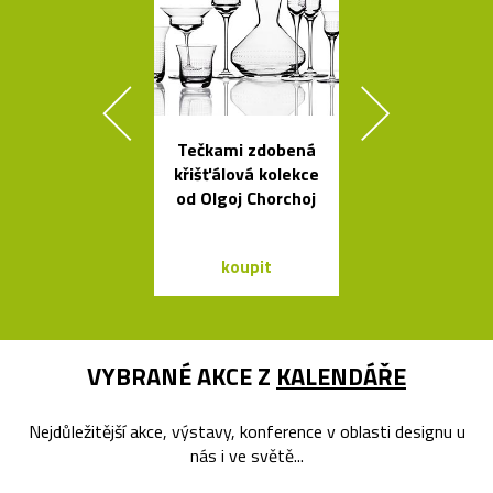
Tečkami zdobená
Kolekce kovo
křišťálová kolekce
mís La Sta
od Olgoj Chorchoj
dello Sciro
koupit
koupit
VYBRANÉ AKCE Z
KALENDÁŘE
Nejdůležitější akce, výstavy, konference v oblasti designu u
nás i ve světě...