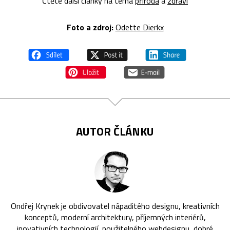
Čtěte další články na téma
příroda
a
zdraví
Foto a z
droj:
Odette Dierkx
AUTOR ČLÁNKU
Ondřej Krynek je obdivovatel nápaditého designu, kreativních
konceptů, moderní architektury, příjemných interiérů,
inovativních technologií, použitelného webdesignu, dobré