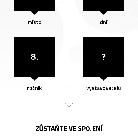
místo
dní
8.
?
ročník
vystavovatelů
ZŮSTAŇTE VE SPOJENÍ