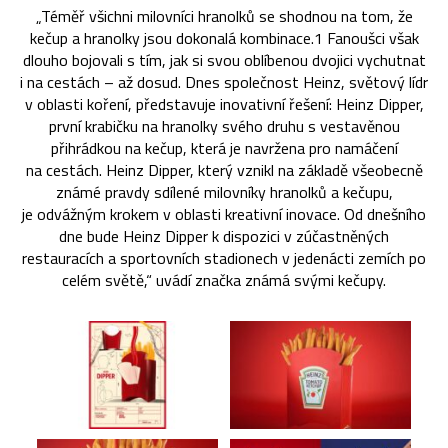
„Téměř všichni milovníci hranolků se shodnou na tom, že
kečup a hranolky jsou dokonalá kombinace.1 Fanoušci však
dlouho bojovali s tím, jak si svou oblíbenou dvojici vychutnat
i na cestách – až dosud. Dnes společnost Heinz, světový lídr
v oblasti koření, představuje inovativní řešení: Heinz Dipper,
první krabičku na hranolky svého druhu s vestavěnou
přihrádkou na kečup, která je navržena pro namáčení
na cestách. Heinz Dipper, který vznikl na základě všeobecně
známé pravdy sdílené milovníky hranolků a kečupu,
je odvážným krokem v oblasti kreativní inovace. Od dnešního
dne bude Heinz Dipper k dispozici v zúčastněných
restauracích a sportovních stadionech v jedenácti zemích po
celém světě,“ uvádí značka známá svými kečupy.