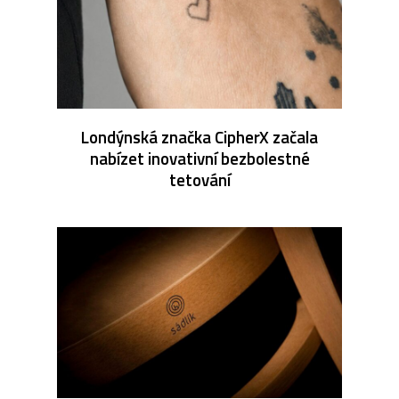
Londýnská značka CipherX začala
nabízet inovativní bezbolestné
tetování