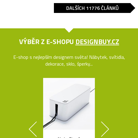
DALŠÍCH 11776 ČLÁNKŮ
VÝBĚR Z E-SHOPU
DESIGNBUY.CZ
E-shop s nejlepším designem světa! Nábytek, svítidla,
dekorace, sklo, šperky...