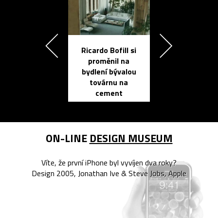
Ricardo Bofill si
Přichází ten
proměnil na
propracovan
bydlení bývalou
elektronic
továrnu na
zápisník
cement
reMarkable
ON-LINE
DESIGN MUSEUM
Víte, že první iPhone byl vyvíjen dva roky?
Design 2005, Jonathan Ive & Steve Jobs, Apple