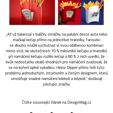
„Ať už balancují s balíčky omáčky na palubní desce auta nebo
mačkají kečup přímo na jednotlivé hranolky, fanoušci
se dlouho snažili vychutnat si svou oblíbenou kombinaci
mimo stůl. Ve skutečnosti 70 % milovníků kečupu a hranolků
při namáčení kečupu rozlilo kečup a 80 % z nich uvedlo, že
kvůli nedostatku obalů vhodných pro namáčení zvažovali, že
se na koření úplně vykašlou. Heinz Dipper přímo řeší tyto
problémy jednoduchým, intuitivním a čistým designem, který
umožňuje snadné namáčení kdekoli a kdykoli,“ dodávají
zástupci značky.
Čtěte související článek na DesignMag.cz