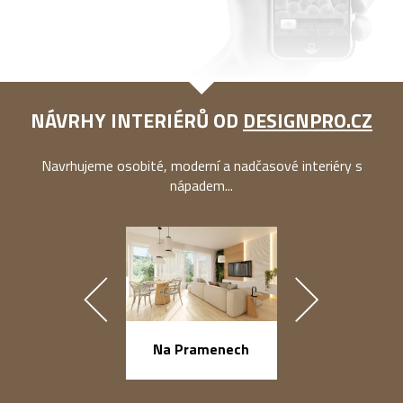
NÁVRHY INTERIÉRŮ OD
DESIGNPRO.CZ
Navrhujeme osobité, moderní a nadčasové interiéry s
nápadem...
náměstí Na Ba
Na Pramenech