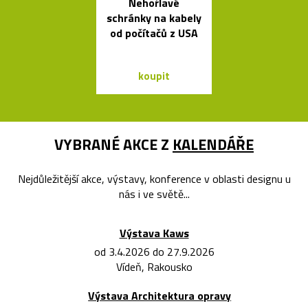
Nehořlavé
Buďte na k
schránky na kabely
vidět s blika
od počítačů z USA
Bookma
koupit
koupit
VYBRANÉ AKCE Z
KALENDÁŘE
Nejdůležitější akce, výstavy, konference v oblasti designu u
nás i ve světě...
Výstava Kaws
od 3.4.2026 do 27.9.2026
Vídeň, Rakousko
Výstava Architektura opravy