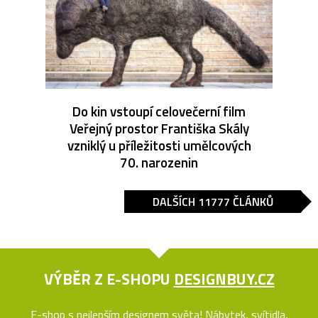
Do kin vstoupí celovečerní film
Veřejný prostor Františka Skály
vzniklý u příležitosti umělcových
70. narozenin
DALŠÍCH 11777 ČLÁNKŮ
VÝBĚR Z E-SHOPU
DESIGNBUY.CZ
E-shop s nejlepším designem světa! Nábytek, svítidla,