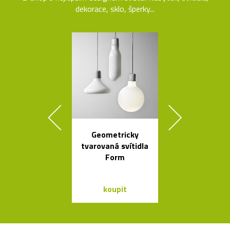
dekorace, sklo, šperky...
Geometricky
Česká porcel
tvarovaná svítidla
miska ve tv
Form
loďky
koupit
koupit