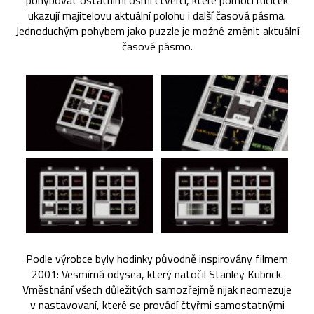
pohybovat ostatními osmi čtverci, které pomocí ručiček
ukazují majitelovu aktuální polohu i další časová pásma.
Jednoduchým pohybem jako puzzle je možné změnit aktuální
časové pásmo.
Podle výrobce byly hodinky původně inspirovány filmem
2001: Vesmírná odysea, který natočil Stanley Kubrick.
Vměstnání všech důležitých samozřejmě nijak neomezuje
v nastavovaní, které se provádí čtyřmi samostatnými