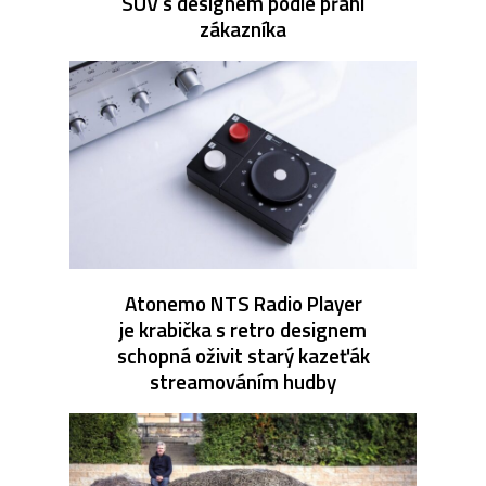
SUV s designem podle přání
zákazníka
Atonemo NTS Radio Player
je krabička s retro designem
schopná oživit starý kazeťák
streamováním hudby