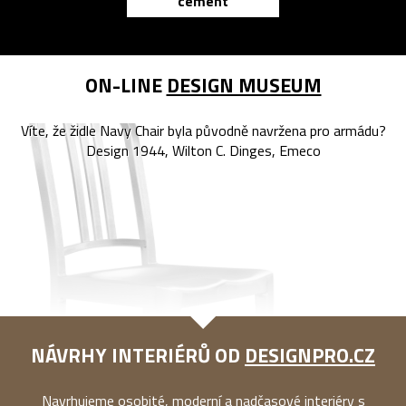
cement
reMarkable
ON-LINE
DESIGN MUSEUM
Víte, že židle Navy Chair byla původně navržena pro armádu?
Design 1944, Wilton C. Dinges, Emeco
NÁVRHY INTERIÉRŮ OD
DESIGNPRO.CZ
Navrhujeme osobité, moderní a nadčasové interiéry s