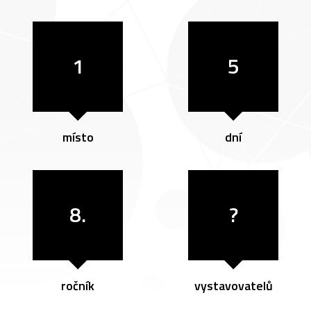
1
5
místo
dní
8.
?
ročník
vystavovatelů