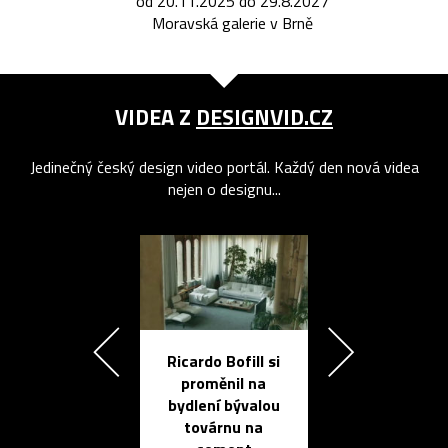
od 20.11.2025 do 29.8.2027
Moravská galerie v Brně
VIDEA Z
DESIGNVID.CZ
Jedinečný český design video portál. Každý den nová videa
nejen o designu...
Ricardo Bofill si
Přichází ten
proměnil na
propracovan
bydlení bývalou
elektronic
továrnu na
zápisník