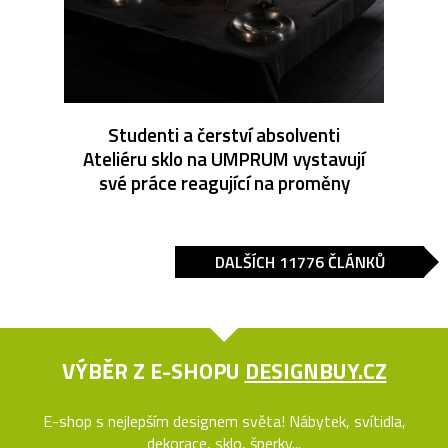
Studenti a čerství absolventi
Ateliéru sklo na UMPRUM vystavují
své práce reagující na proměny
DALŠÍCH 11776 ČLÁNKŮ
VÝBĚR Z E-SHOPU
DESIGNBUY.CZ
E-shop s nejlepším designem světa! Nábytek, svítidla,
dekorace, sklo, šperky...