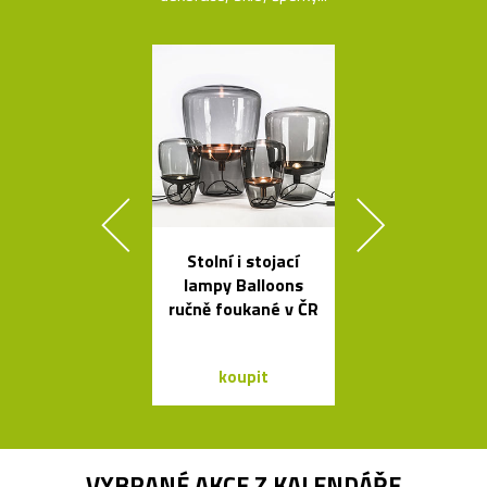
Stolní i stojací
České
lampy Balloons
minimalisti
ručně foukané v ČR
skleněné vázy
koupit
koupit
VYBRANÉ AKCE Z
KALENDÁŘE