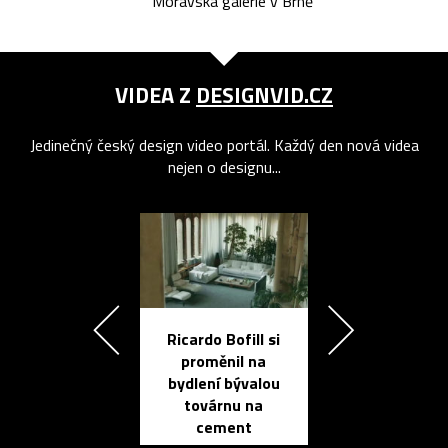
Moravská galerie v Brně
VIDEA Z
DESIGNVID.CZ
Jedinečný český design video portál. Každý den nová videa
nejen o designu...
Ricardo Bofill si
Přichází ten
proměnil na
propracovan
bydlení bývalou
elektronic
továrnu na
zápisník
cement
reMarkable