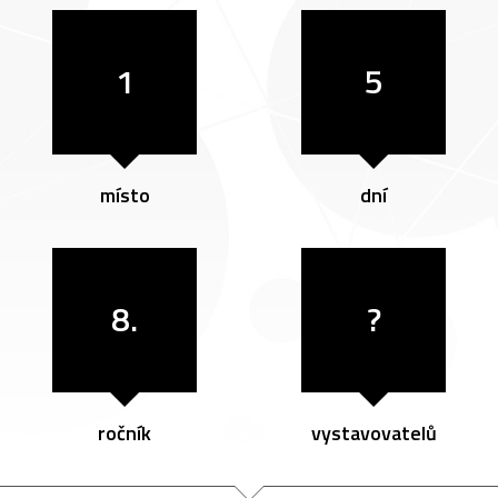
1
5
místo
dní
8.
?
ročník
vystavovatelů