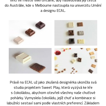
Vinci ve městě Villefontaine, aby následovala její cesta
do Austrálie, kde v Melbourne nastoupila na univerzitu Umění
a designu ECAL.
Právě na ECAL už jako zkušená designérka ukončila svá
studia projektem Sweet Play, která vyzývá ke kře
s čokoládou, abychom otevřeli všechny naše chuťové
pohárky. Vymyslela čokoládu, jejíž chuť a kombinace si
labužníci sestaví sami podle vlastních preferencí. Základem