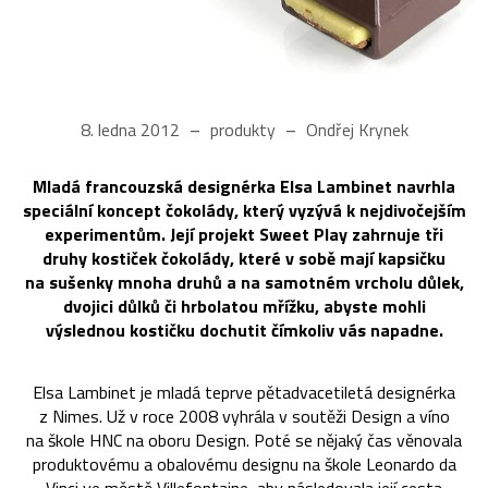
8. ledna 2012
produkty
Ondřej Krynek
Mladá francouzská designérka Elsa Lambinet navrhla
speciální koncept čokolády, který vyzývá k nejdivočejším
experimentům. Její projekt Sweet Play zahrnuje tři
druhy kostiček čokolády, které v sobě mají kapsičku
na sušenky mnoha druhů a na samotném vrcholu důlek,
dvojici důlků či hrbolatou mřížku, abyste mohli
výslednou kostičku dochutit čímkoliv vás napadne.
Elsa Lambinet je mladá teprve pětadvacetiletá designérka
z Nimes. Už v roce 2008 vyhrála v soutěži Design a víno
na škole HNC na oboru Design. Poté se nějaký čas věnovala
produktovému a obalovému designu na škole Leonardo da