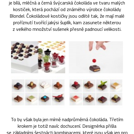
je bílá, mléčná a černá švýcarská čokoláda ve tvaru malých
kostiček, která pochází od známého výrobce čokolády
Blondel. Čokoládové kostičky jsou odlité tak, že mají malé
proříznutí tvořící jakýsi šuplík, kam zasunete některou
z velkého množství sušenek přesně padnoucí velikosti.
To by však byla jen mírně nadprůměrná čokoláda. Třetím
krokem je totiž navíc dochucení. Designérka přišla
se základními šestnácti kombinacemi, které jsou však jen pro