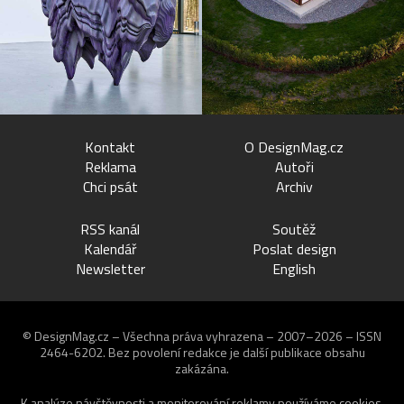
Kontakt
O DesignMag.cz
Reklama
Autoři
Chci psát
Archiv
RSS kanál
Soutěž
Kalendář
Poslat design
Newsletter
English
© DesignMag.cz – Všechna práva vyhrazena – 2007–2026 – ISSN
2464-6202.
Bez povolení redakce je další publikace obsahu
zakázána.
K analýze návštěvnosti a monitorování reklamy používáme
cookies
.