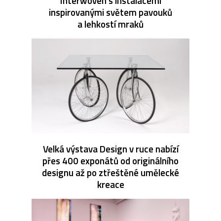
Interwoven s instalacemi
inspirovanými světem pavouků
a lehkostí mraků
Velká výstava Design v ruce nabízí
přes 400 exponátů od originálního
designu až po ztřeštěné umělecké
kreace