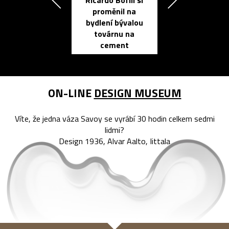
Ricardo Bofill si
Přichází ten
proměnil na
propracovan
bydlení bývalou
elektronic
továrnu na
zápisník
cement
reMarkable
ON-LINE
DESIGN MUSEUM
Víte, že jedna váza Savoy se vyrábí 30 hodin celkem sedmi
lidmi?
Design 1936, Alvar Aalto, Iittala