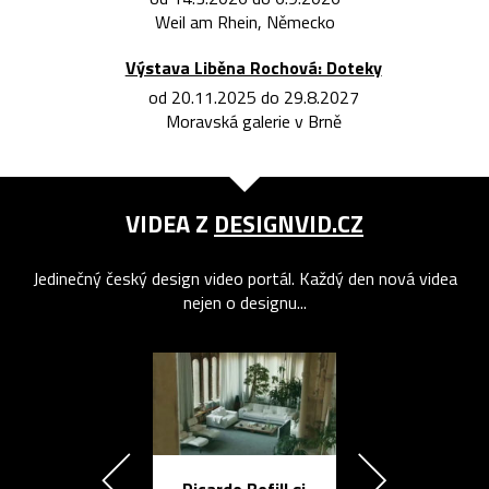
Weil am Rhein, Německo
Výstava Liběna Rochová: Doteky
od 20.11.2025 do 29.8.2027
Moravská galerie v Brně
VIDEA Z
DESIGNVID.CZ
Jedinečný český design video portál. Každý den nová videa
nejen o designu...