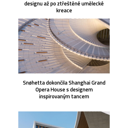
designu až po ztřeštěné umělecké
kreace
Snøhetta dokončila Shanghai Grand
Opera House s designem
inspirovaným tancem