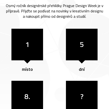
Osmý ročník designérské přehlídky Prague Design Week je v
přípravě. Přijďte se podívat na novinky v kreativním designu
a nakoupit přímo od designérů a studií.
1
5
místo
dní
8.
?