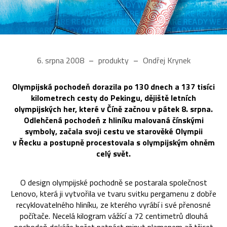
6. srpna 2008
produkty
Ondřej Krynek
Olympijská pochodeň dorazila po 130 dnech a 137 tisíci
kilometrech cesty do Pekingu, dějiště letních
olympijských her, které v Číně začnou v pátek 8. srpna.
Odlehčená pochodeň z hliníku malovaná čínskými
symboly, začala svoji cestu ve starověké Olympii
v Řecku a postupně procestovala s olympijským ohněm
celý svět.
O design olympijské pochodně se postarala společnost
Lenovo, která ji vytvořila ve tvaru svitku pergamenu z dobře
recyklovatelného hliníku, ze kterého vyrábí i své přenosné
počítače. Necelá kilogram vážící a 72 centimetrů dlouhá