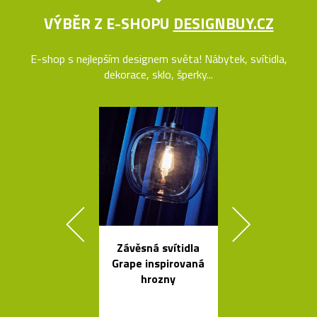
VÝBĚR Z E-SHOPU
DESIGNBUY.CZ
E-shop s nejlepším designem světa! Nábytek, svítidla,
dekorace, sklo, šperky...
Závěsná svítidla
Legendár
Grape inspirovaná
odšťavňovač 
hrozny
Salif od Sta