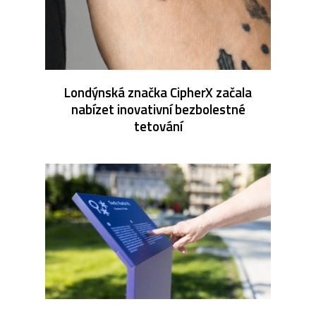
Londýnská značka CipherX začala
nabízet inovativní bezbolestné
tetování