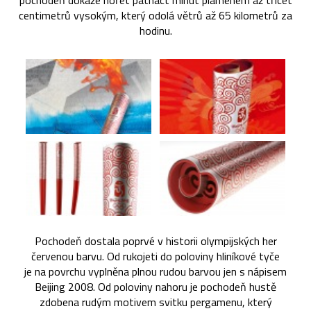
pochodeň dokáže hořet patnáct minut plamenem až třicet
centimetrů vysokým, který odolá větrů až 65 kilometrů za
hodinu.
Pochodeň dostala poprvé v historii olympijských her
červenou barvu. Od rukojeti do poloviny hliníkové tyče
je na povrchu vyplněna plnou rudou barvou jen s nápisem
Beijing 2008. Od poloviny nahoru je pochodeň hustě
zdobena rudým motivem svitku pergamenu, který