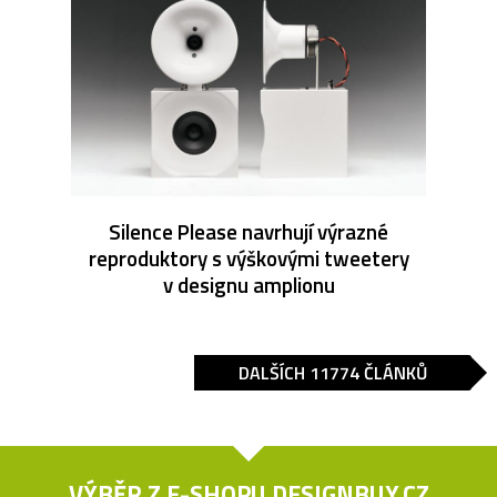
Silence Please navrhují výrazné
reproduktory s výškovými tweetery
v designu amplionu
DALŠÍCH 11774 ČLÁNKŮ
VÝBĚR Z E-SHOPU
DESIGNBUY.CZ