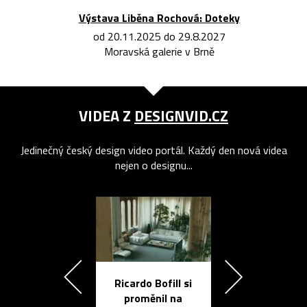
Výstava Liběna Rochová: Doteky
od 20.11.2025 do 29.8.2027
Moravská galerie v Brně
VIDEA Z
DESIGNVID.CZ
Jedinečný český design video portál. Každý den nová videa
nejen o designu...
Ricardo Bofill si
Přichází ten
proměnil na
propracovan