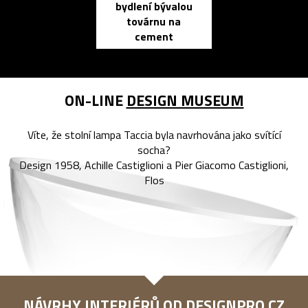
bydlení bývalou
elektronic
továrnu na
zápisník
cement
reMarkable
ON-LINE
DESIGN MUSEUM
Víte, že stolní lampa Taccia byla navrhována jako svítící
socha?
Design 1958, Achille Castiglioni a Pier Giacomo Castiglioni,
Flos
NÁVRHY INTERIÉRŮ OD
DESIGNPRO.CZ