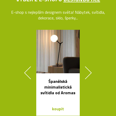
E-shop s nejlepším designem světa! Nábytek, svítidla,
dekorace, sklo, šperky...
Španělská
Česká miska 
minimalistická
s ukrytý
svítidla od Aromas
srdečním tv
koupit
koupit