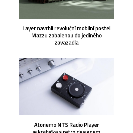
Layer navrhli revoluční mobilní postel
Mazzu zabalenou do jediného
zavazadla
Atonemo NTS Radio Player
je krabička s retro designem