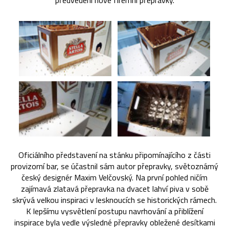
předvedení nové firemní přepravky.
Oficiálního představení na stánku připomínajícího z části
provizorní bar, se účastnil sám autor přepravky, světoznámý
český designér Maxim Velčovský. Na první pohled ničím
zajímavá zlatavá přepravka na dvacet lahví piva v sobě
skrývá velkou inspiraci v lesknoucích se historických rámech.
K lepšímu vysvětlení postupu navrhování a přiblížení
inspirace byla vedle výsledné přepravky obležené desítkami