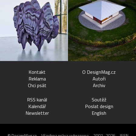
Kontakt
O DesignMag.cz
Reklama
Autoři
Chci psát
Archiv
RSS kanál
Soutěž
Kalendář
Poslat design
Newsletter
English
© DesignMag.cz – Všechna práva vyhrazena – 2007–2026 – ISSN