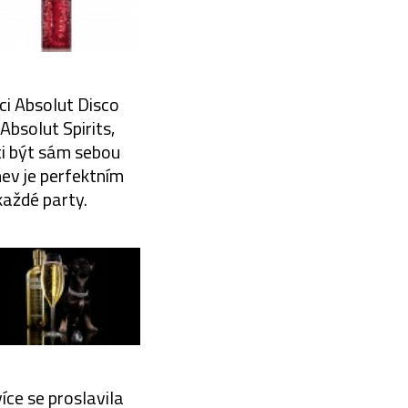
dci Absolut Disco
Absolut Spirits,
ti být sám sebou
hev je perfektním
každé party.
íce se proslavila