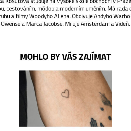
a Košútová studuje na Vysoké škole obchodní v Praze.
u, cestováním, módou a moderním uměním. Má rada 
ruhu a filmy Woodyho Allena. Obdivuje Andyho Warhol
Owense a Marca Jacobse. Miluje Amsterdam a Vídeň.
MOHLO BY VÁS ZAJÍMAT