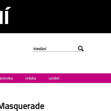
echnika
média
umění
t Masquerade