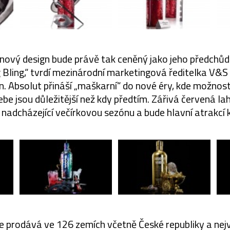
že nový design bude právě tak ceněný jako jeho předchů
 Bling,“ tvrdí mezinárodní marketingová ředitelka V&S 
n. Absolut přináší „maškarní“ do nové éry, kde možnos
ebe jsou důležitější než kdy předtím. Zářivá červená la
nadcházející večírkovou sezónu a bude hlavní atrakcí 
 prodává ve 126 zemích včetně České republiky a nejv