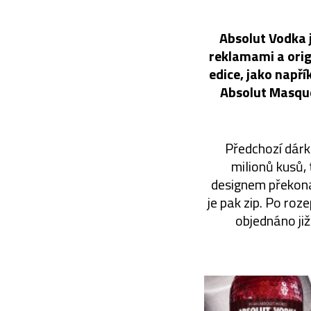
Absolut Vodka 
reklamami a origi
edice, jako napří
Absolut Masquer
Předchozí dárk
milionů kusů,
designem překonal
je pak zip. Po roz
objednáno ji