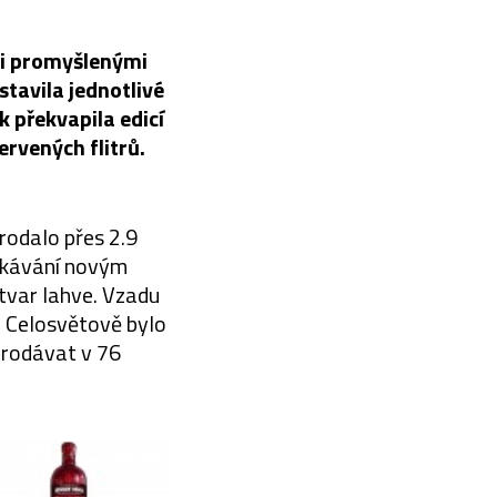
mi promyšlenými
stavila jednotlivé
k překvapila edicí
ervených flitrů.
rodalo přes 2.9
čekávání novým
 tvar lahve. Vzadu
y. Celosvětově bylo
prodávat v 76