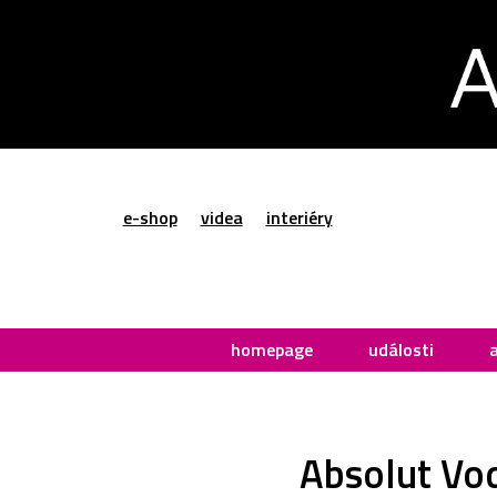
e-shop
videa
interiéry
homepage
události
Absolut Vod