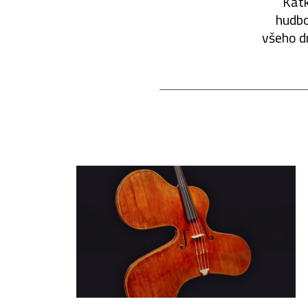
Katk
hudbo
všeho d