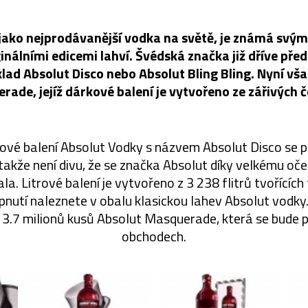
jako nejprodávanější vodka na světě, je známá svý
nálními edicemi lahví. Švédská značka již dříve před
klad Absolut Disco nebo Absolut Bling Bling. Nyní vša
ade, jejíž dárkové balení je vytvořeno ze zářivých č
ové balení Absolut Vodky s názvem Absolut Disco se p
 takže není divu, že se značka Absolut díky velkému o
a. Litrové balení je vytvořeno z 3 238 flitrů tvořících
epnutí naleznete v obalu klasickou lahev Absolut vodk
ž 3.7 milionů kusů Absolut Masquerade, která se bude 
obchodech.