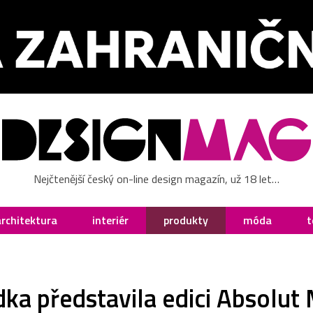
Nejčtenější český on-line design magazín, už 18 let…
architektura
interiér
produkty
móda
t
ka představila edici Absolu