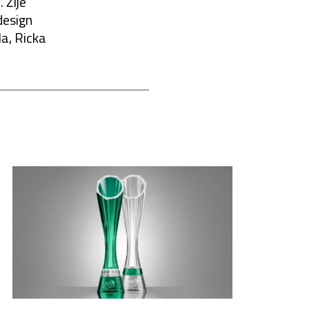
 Žije
design
a, Ricka