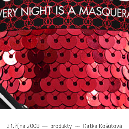
21. října 2008
––
produkty
––
Katka Košútová