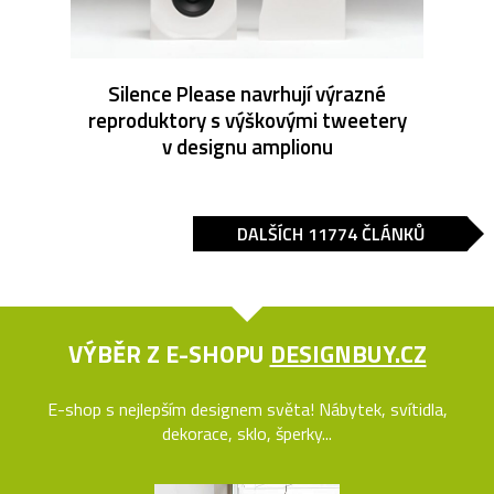
Silence Please navrhují výrazné
reproduktory s výškovými tweetery
v designu amplionu
DALŠÍCH 11774 ČLÁNKŮ
VÝBĚR Z E-SHOPU
DESIGNBUY.CZ
E-shop s nejlepším designem světa! Nábytek, svítidla,
dekorace, sklo, šperky...