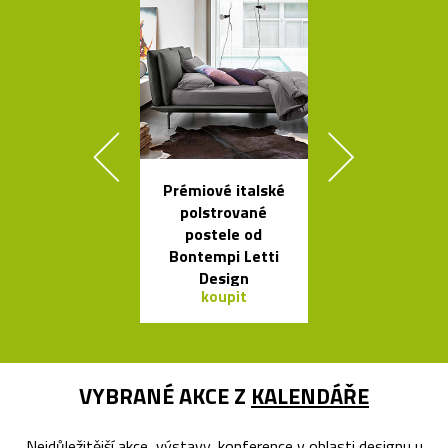
Prémiové italské
Kolekce svít
polstrované
Flowerpot 
postele od
Vernera Pan
Bontempi Letti
Design
koupit
koupit
VYBRANÉ AKCE Z
KALENDÁŘE
Nejdůležitější akce, výstavy, konference v oblasti designu u