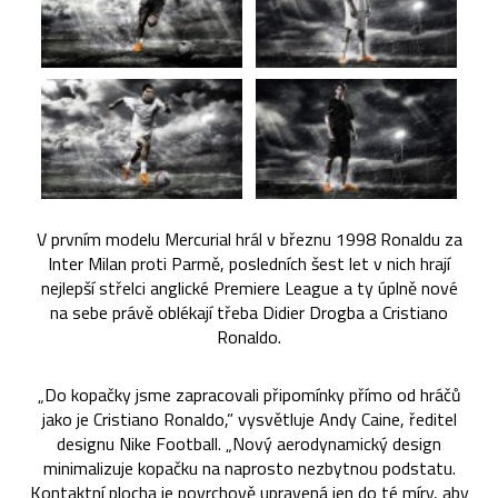
V prvním modelu Mercurial hrál v březnu 1998 Ronaldu za
Inter Milan proti Parmě, posledních šest let v nich hrají
nejlepší střelci anglické Premiere League a ty úplně nové
na sebe právě oblékají třeba Didier Drogba a Cristiano
Ronaldo.
„Do kopačky jsme zapracovali připomínky přímo od hráčů
jako je Cristiano Ronaldo,” vysvětluje Andy Caine, ředitel
designu Nike Football. „Nový aerodynamický design
minimalizuje kopačku na naprosto nezbytnou podstatu.
Kontaktní plocha je povrchově upravená jen do té míry, aby