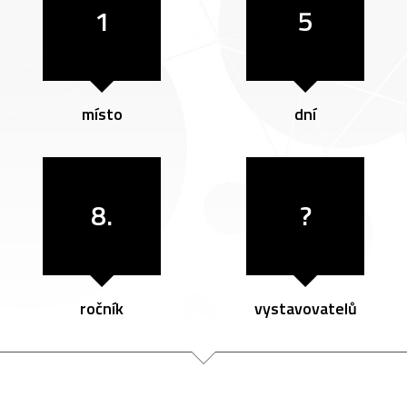
1
5
místo
dní
8.
?
ročník
vystavovatelů