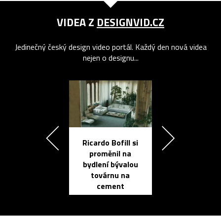
VIDEA Z
DESIGNVID.CZ
Jedinečný český design video portál. Každý den nová videa
nejen o designu...
Ricardo Bofill si
Přichází ten
proměnil na
propracovan
bydlení bývalou
elektronic
továrnu na
zápisník
cement
reMarkable