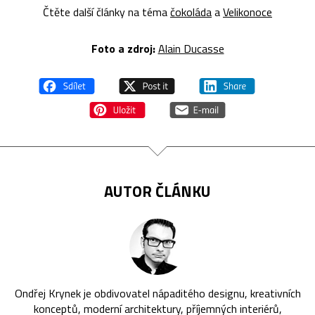
Čtěte další články na téma
čokoláda
a
Velikonoce
Foto a zdroj:
Alain Ducasse
AUTOR ČLÁNKU
Ondřej Krynek je obdivovatel nápaditého designu, kreativních
konceptů, moderní architektury, příjemných interiérů,