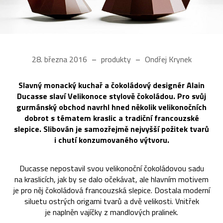
28. března 2016
produkty
Ondřej Krynek
Slavný monacký kuchař a čokoládový designér Alain
Ducasse slaví Velikonoce stylově čokoládou. Pro svůj
gurmánský obchod navrhl hned několik velikonočních
dobrot s tématem kraslic a tradiční francouzské
slepice. Slibován je samozřejmě nejvyšší požitek tvarů
i chutí konzumovaného výtvoru.
Ducasse nepostavil svou velikonoční čokoládovou sadu
na kraslicích, jak by se dalo očekávat, ale hlavním motivem
je pro něj čokoládová francouzská slepice. Dostala moderní
siluetu ostrých origami tvarů a dvě velikosti. Vnitřek
je naplněn vajíčky z mandlových pralinek.