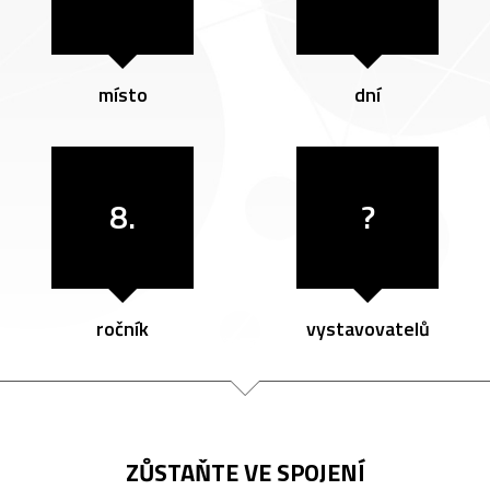
místo
dní
8.
?
ročník
vystavovatelů
ZŮSTAŇTE VE SPOJENÍ