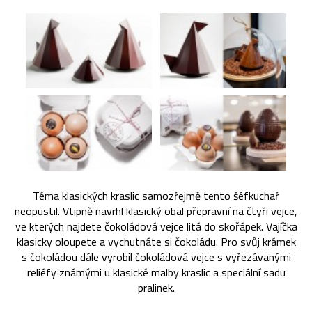
Téma klasických kraslic samozřejmě tento šéfkuchař
neopustil. Vtipně navrhl klasický obal přepravní na čtyři vejce,
ve kterých najdete čokoládová vejce litá do skořápek. Vajíčka
klasicky oloupete a vychutnáte si čokoládu. Pro svůj krámek
s čokoládou dále vyrobil čokoládová vejce s vyřezávanými
reliéfy známými u klasické malby kraslic a speciální sadu
pralinek.