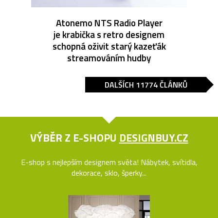
Atonemo NTS Radio Player
je krabička s retro designem
schopná oživit starý kazeťák
streamováním hudby
DALŠÍCH 11774 ČLÁNKŮ
VÝBĚR Z E-SHOPU
DESIGNBUY.CZ
E-shop s nejlepším designem světa! Nábytek, svítidla,
dekorace, sklo, šperky...