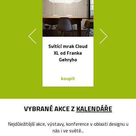
Svítící mrak Cloud
Česká stro
XL od Franka
svítidla s tv
Gehryho
skleněnýc
balónků
koupit
koupit
VYBRANÉ AKCE Z
KALENDÁŘE
Nejdůležitější akce, výstavy, konference v oblasti designu u
nás i ve světě...