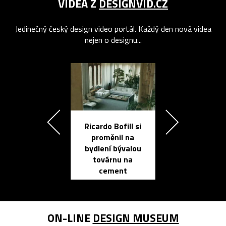
VIDEA Z
DESIGNVID.CZ
Jedinečný český design video portál. Každý den nová videa
nejen o designu...
Ricardo Bofill si
Přichází ten
proměnil na
propracovan
bydlení bývalou
elektronic
továrnu na
zápisník
cement
reMarkable
ON-LINE
DESIGN MUSEUM