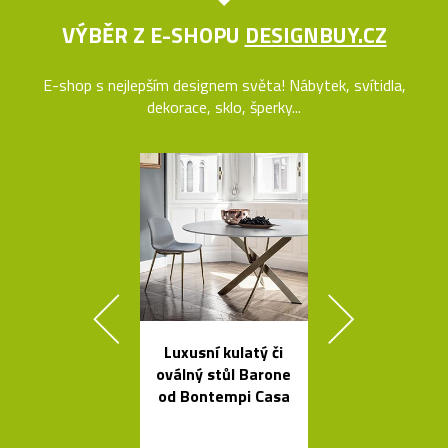
VÝBĚR Z E-SHOPU
DESIGNBUY.CZ
E-shop s nejlepším designem světa! Nábytek, svítidla,
dekorace, sklo, šperky...
Luxusní kulatý či
Tečkami zdo
oválný stůl Barone
křišťálová ko
od Bontempi Casa
od Olgoj Cho