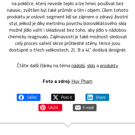
na pokličce, který nevede teplo a lze hrnec používat bez
rukavic, zvětšen byl také průměr a tím i objem. Cílem tohoto
produktu je oslovit segment lidí se zájmem o zdravý životní
styl, jelikož je díky inertnímu povrchu borosilikátového skla
možné jídlo vařit i skladovat bez toho, aby jídlo s nádobou
chemicky reagovalo. Zajímavostí je také možnost sledovat
celý proces vaření skrze průhledné stěny. Hrnce jsou
dostupné o třech velikostech, 2l, 3l a 4l,“ dodává designér.
Čtěte další články na téma
nádobí
,
sklo
a
produkty
Foto a zdroj:
Huy Pham