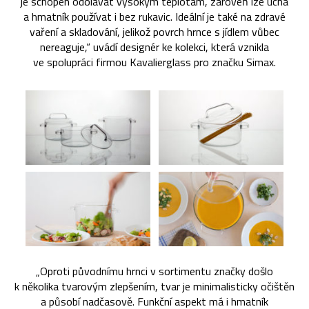
je schopen odolávat vysokým teplotám, zároveň lze ucha
a hmatník používat i bez rukavic. Ideální je také na zdravé
vaření a skladování, jelikož povrch hrnce s jídlem vůbec
nereaguje,“ uvádí designér ke kolekci, která vznikla
ve spolupráci firmou Kavalierglass pro značku Simax.
„Oproti původnímu hrnci v sortimentu značky došlo
k několika tvarovým zlepšením, tvar je minimalisticky očištěn
a působí nadčasově. Funkční aspekt má i hmatník