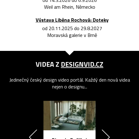
od 14.3.2026 do 6.9.2026
Weil am Rhein, Německo
Výstava Liběna Rochová: Doteky
od 20.11.2025 do 29.8.2027
Moravská galerie v Brně
VIDEA Z
DESIGNVID.CZ
Jedinečný český design video portál. Každý den nová videa
nejen o designu...