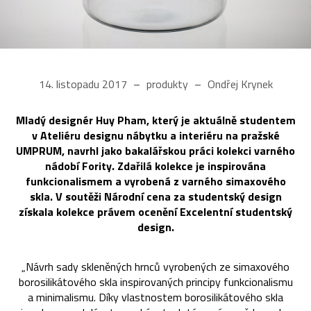
14. listopadu 2017
produkty
Ondřej Krynek
Mladý designér Huy Pham, který je aktuálně studentem
v Ateliéru designu nábytku a interiéru na pražské
UMPRUM, navrhl jako bakalářskou práci kolekci varného
nádobí Fority. Zdařilá kolekce je inspirována
funkcionalismem a vyrobená z varného simaxového
skla. V soutěži Národní cena za studentský design
získala kolekce právem ocenění Excelentní studentský
design.
„Návrh sady skleněných hrnců vyrobených ze simaxového
borosilikátového skla inspirovaných principy funkcionalismu
a minimalismu. Díky vlastnostem borosilikátového skla