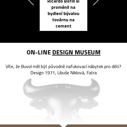
Ricardo Bofill si
Přichází ten
proměnil na
propracovan
bydlení bývalou
elektronic
továrnu na
zápisník
cement
reMarkable
ON-LINE
DESIGN MUSEUM
Víte, že Buvol měl být původně nafukovací nábytek pro děti?
Design 1971, Libuše Niklová, Fatra