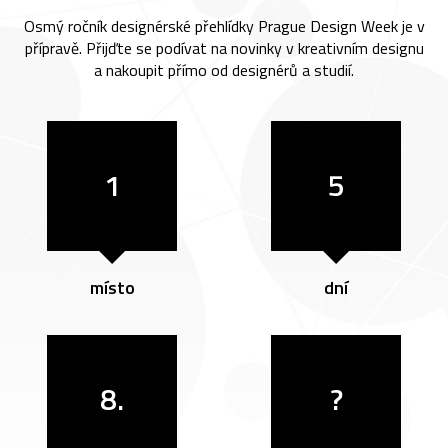
Osmý ročník designérské přehlídky Prague Design Week je v
přípravě. Přijďte se podívat na novinky v kreativním designu
a nakoupit přímo od designérů a studií.
1
5
místo
dní
8.
?