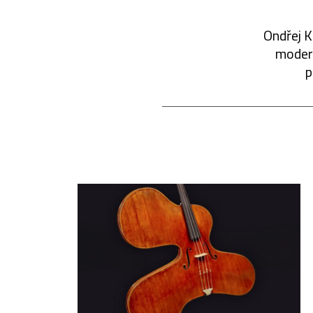
Ondřej K
modern
p