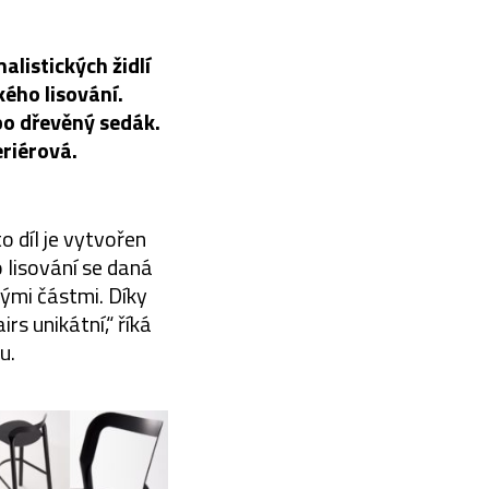
listických židlí
kého lisování.
bo dřevěný sedák.
eriérová.
o díl je vytvořen
 lisování se daná
ými částmi. Díky
s unikátní,“ říká
u.