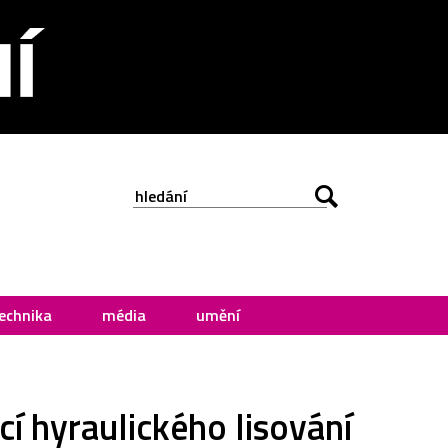
echnika
média
umění
í hyraulického lisování