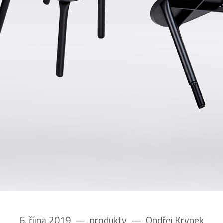
6. října 2019
––
produkty
––
Ondřej Krynek