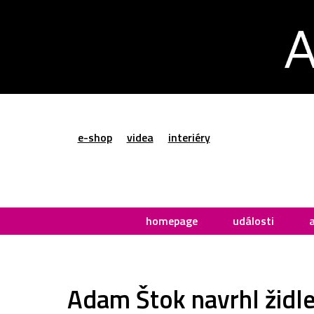
e-shop
videa
interiéry
homepage
události
Adam Štok navrhl židle