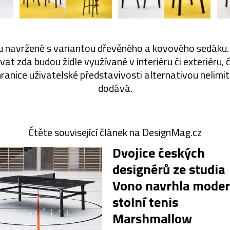
ou navržené s variantou dřevěného a kovového sedáku. 
t zda budou židle využívané v interiéru či exteriéru, 
anice uživatelské představivosti alternativou nelimituj
dodává.
Čtěte související článek na DesignMag.cz
Dvojice českých
designérů ze studia
Vono navrhla moder
stolní tenis
Marshmallow