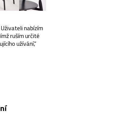
Uživateli nabízím
čímž ruším určité
ícího užívání,“
ní