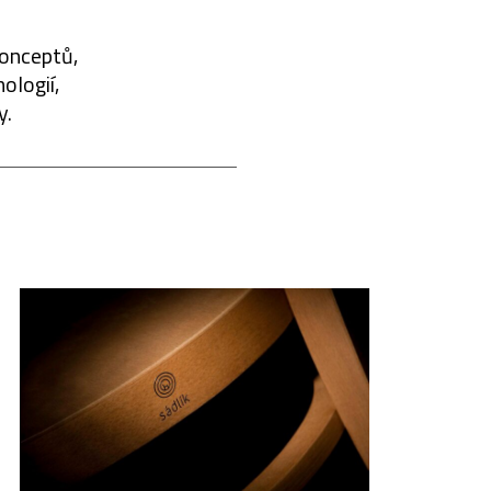
konceptů,
ologií,
y.