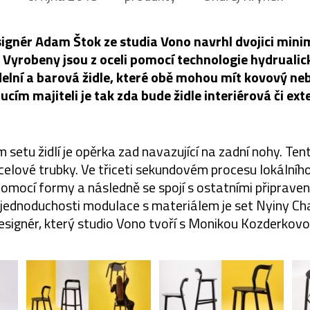
ignér Adam Štok ze studia Vono navrhl dvojici minima
 Vyrobeny jsou z oceli pomocí technologie hydrualic
delní a barová židle, které obě mohou mít kovový ne
cím majiteli je tak zda bude židle interiérová či ext
setu židlí je opěrka zad navazující na zadní nohy. Tent
celové trubky. Ve třiceti sekundovém procesu lokálního
pomocí formy a následně se spojí s ostatními připraven
 jednoduchosti modulace s materiálem je set Nyiny Chair
esignér, který studio Vono tvoří s Monikou Kozderkovo