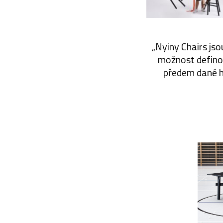
„Nyiny Chairs js
možnost definova
předem dané hr