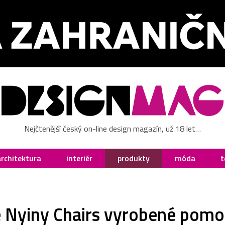
Nejčtenější český on-line design magazín, už 18 let…
architektura
interiér
produkty
móda
t
 Nyiny Chairs vyrobené pomoc