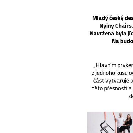
Mladý český des
Nyiny Chairs.
Navržena byla jí
Na budou
„Hlavním prvkem 
z jednoho kusu o
část vytvaruje 
této přesnosti a
d