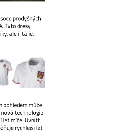
ysoce prodyšných
é. Tyto dresy
, ale i Itálie,
ším pohledem může
e nová technologie
 let míče. Uvnitř
žňuje rychlejší let