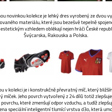
u novinkou kolekce je lehký dres vyrobený ze dvou v
ťovaného materiálu, které jsou bezešvě tepelně spojen
stetickým vzhledem oblékají nejen hráči České republiky
Švýcarska, Rakouska a Polska.
u v kolekci je i konstrukčně převratný míč, který bliž
ý míček. Jeho povrch vytvořený z 24 dílů totiž zlepšuj
povrchu, které zmenšují odpor vzduchu, a tudíž zlepšují
ena speciální inteligentní tlumící vrstva d3o, která umo