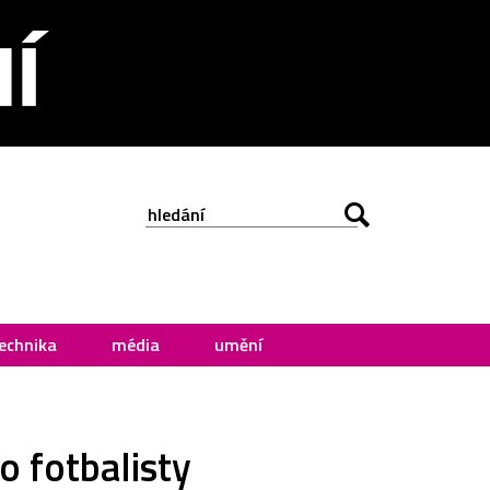
echnika
média
umění
 fotbalisty