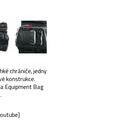
hké chrániče, jedny
švé konstrukce.
ška Equipment Bag
.
outube]