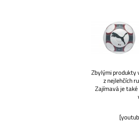
Zbylými produkty v
z nejlehčích r
Zajímavá je také
[youtu