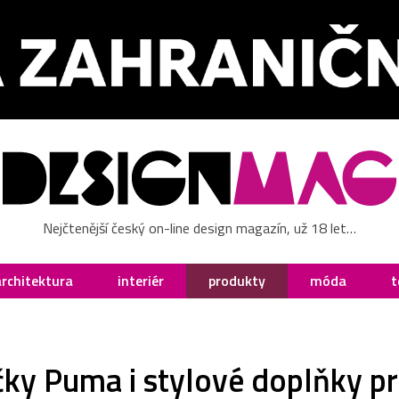
Nejčtenější český on-line design magazín, už 18 let…
architektura
interiér
produkty
móda
t
ky Puma i stylové doplňky pro