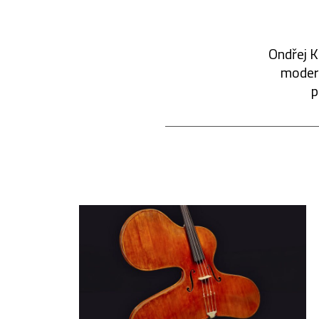
Ondřej K
modern
p