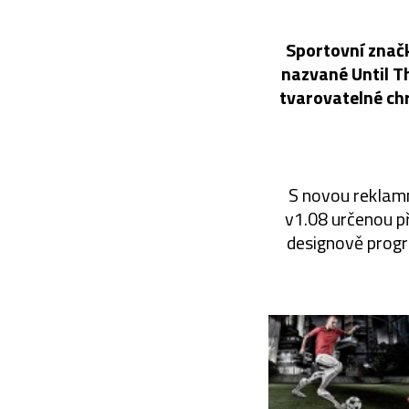
Sportovní značk
nazvané Until Th
tvarovatelné chr
S novou reklam
v1.08 určenou p
designově progre