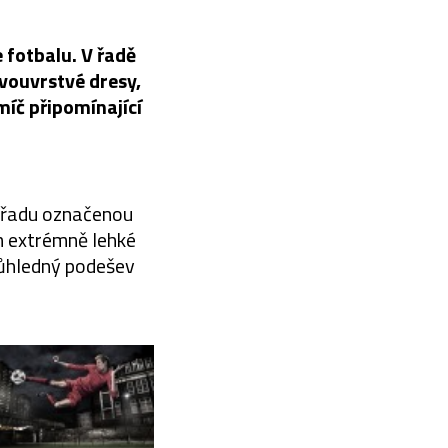
 fotbalu. V řadě
dvouvrstvé dresy,
míč připomínající
 řadu označenou
m extrémně lehké
průhledný podešev