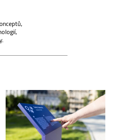
konceptů,
ologií,
y.