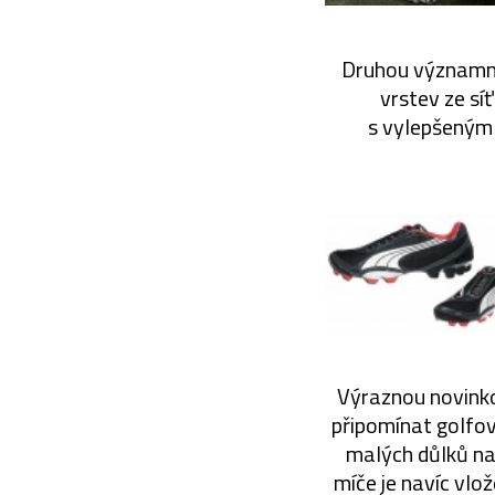
Druhou významno
vrstev ze sí
s vylepšeným e
Výraznou novinko
připomínat golfov
malých důlků na 
míče je navíc vlož