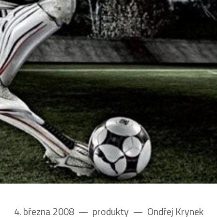
4. března 2008
––
produkty
––
Ondřej Krynek