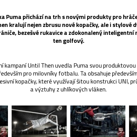
a Puma přichází na trh s novými produkty pro hráče
en kralují nejen zbrusu nové kopačky, ale i stylové 
ániče, bezešvé rukavice a zdokonalený inteligentní 
ten golfový.
ní kampaní Until Then uvedla Puma svou produktovou
ředevším pro milovníky fotbalu. Ta obsahuje předevší
sivní kopačky, které využívají šitou konstrukci UNI, 
a výztuhy z uhlíkových vláken.