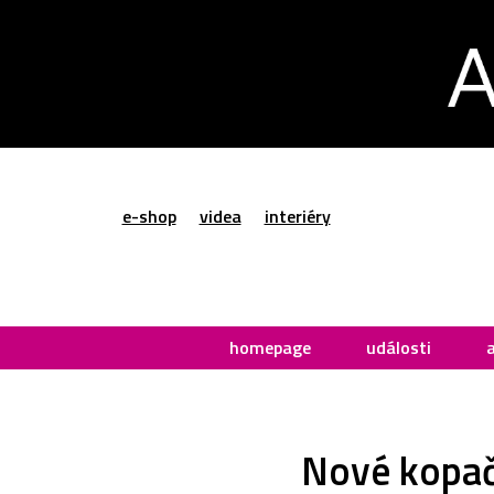
e-shop
videa
interiéry
homepage
události
Nové kopač