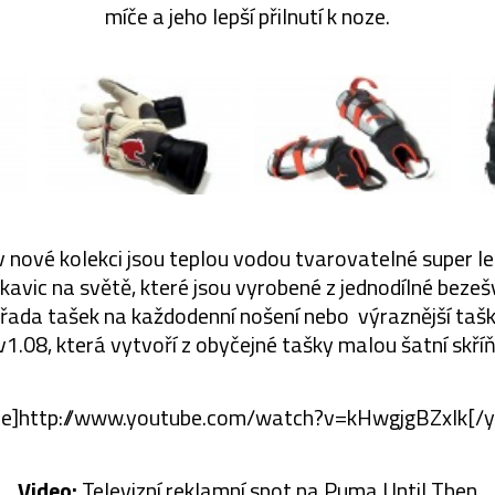
míče a jeho lepší přilnutí k noze.
 nové kolekci jsou teplou vodou tvarovatelné super le
ukavic na světě, které jsou vyrobené z jednodílné beze
 řada tašek na každodenní nošení nebo výraznější ta
v1.08, která vytvoří z obyčejné tašky malou šatní skříň
be]http://www.youtube.com/watch?v=kHwgjgBZxIk[/y
Video:
Televizní reklamní spot na Puma Until Then