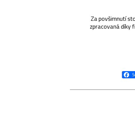
Za povšimnutí sto
zpracovaná díky f