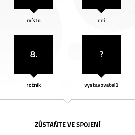
místo
dní
8.
?
ročník
vystavovatelů
ZŮSTAŇTE VE SPOJENÍ