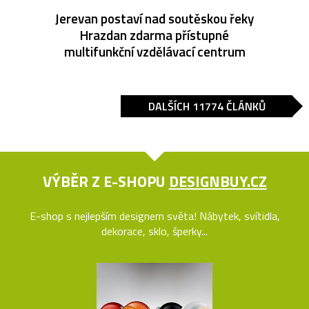
Jerevan postaví nad soutěskou řeky
Hrazdan zdarma přístupné
multifunkční vzdělávací centrum
DALŠÍCH 11774 ČLÁNKŮ
VÝBĚR Z E-SHOPU
DESIGNBUY.CZ
E-shop s nejlepším designem světa! Nábytek, svítidla,
dekorace, sklo, šperky...