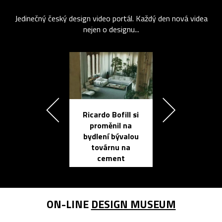
Jedinečný český design video portál. Každý den nová videa
nejen o designu...
Ricardo Bofill si
Přichází ten
proměnil na
propracovan
bydlení bývalou
elektronic
továrnu na
zápisník
cement
reMarkable
ON-LINE
DESIGN MUSEUM