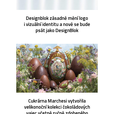
Designblok zásadně mění logo
i vizuální identitu a nově se bude
psát jako DesignBlok
Cukrárna Marchesi vytvořila
velikonoční kolekci čokoládových
vajec včetně ručně zdobeného