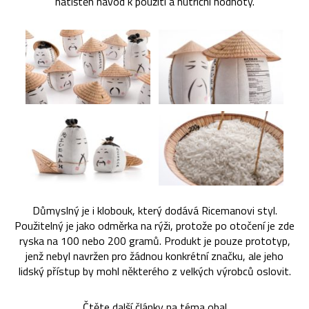
natištěn návod k použití a nutriční hodnoty.
Důmyslný je i klobouk, který dodává Ricemanovi styl.
Použitelný je jako odměrka na rýži, protože po otočení je zde
ryska na 100 nebo 200 gramů. Produkt je pouze prototyp,
jenž nebyl navržen pro žádnou konkrétní značku, ale jeho
lidský přístup by mohl některého z velkých výrobců oslovit.
Čtěte další články na téma
obal