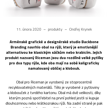
11. února 2020
produkty
Ondřej Krynek
Arménské grafické a designérské studio Backbone
Branding navrhlo obal na rýži, který je emotivnější
alternativou ke klasickým sáčkům nebo krabicím. Jejich
produkt nazvaný Riceman jsou dva rozdílně velké pytlíky
pro dva typy rýže, kde oba mají na sobě kaligraficky
namalovaný obličej a klobouk.
Obal pro Riceman je vyrobený ze stoprocentně
recyklovatelných materiálů. Tělo je vyrobené z pytloviny
a klobouček z tvrdého kartonu. Obal má dvě velikosti, díky
kterým pozná spotřebitel na první pohled jestli si kupuje
dlouhozrnnou nebo krátkozrakou rýži. Na zadní straně je pak