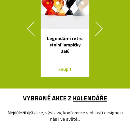
Legendární retro
Nezávadné l
stolní lampičky
na vodu od K
Dalú
Rashida
koupit
koupit
VYBRANÉ AKCE Z
KALENDÁŘE
Nejdůležitější akce, výstavy, konference v oblasti designu u
nás i ve světě...