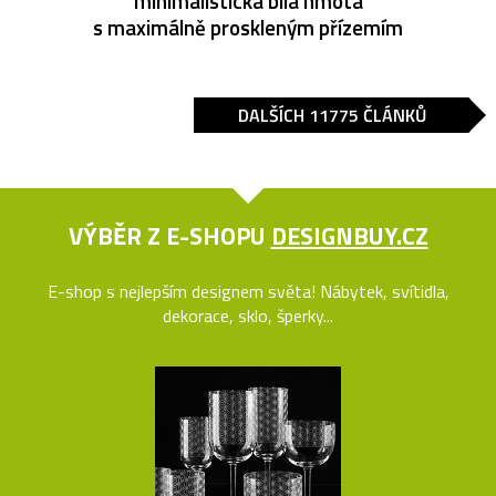
minimalistická bílá hmota
s maximálně proskleným přízemím
DALŠÍCH 11775 ČLÁNKŮ
VÝBĚR Z E-SHOPU
DESIGNBUY.CZ
E-shop s nejlepším designem světa! Nábytek, svítidla,
dekorace, sklo, šperky...