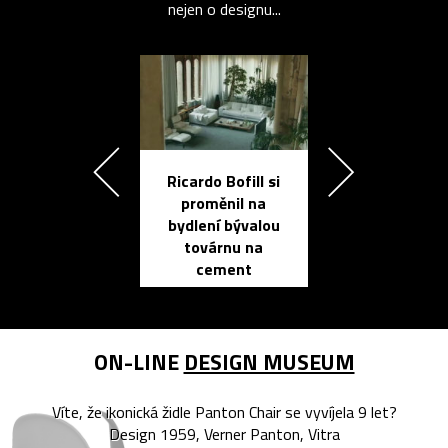
nejen o designu...
Ricardo Bofill si
Přichází ten
proměnil na
propracovan
bydlení bývalou
elektronic
továrnu na
zápisník
cement
reMarkable
ON-LINE
DESIGN MUSEUM
Víte, že ikonická židle Panton Chair se vyvíjela 9 let?
Design 1959, Verner Panton, Vitra