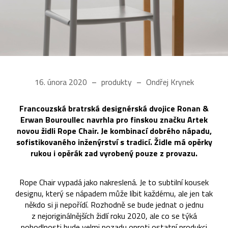
16. února 2020
produkty
Ondřej Krynek
Francouzská bratrská designérská dvojice Ronan &
Erwan Bouroullec navrhla pro finskou značku Artek
novou židli Rope Chair. Je kombinací dobrého nápadu,
sofistikovaného inženýrství s tradicí. Židle má opěrky
rukou i opěrák zad vyrobený pouze z provazu.
Rope Chair vypadá jako nakreslená. Je to subtilní kousek
designu, který se nápadem může líbit každému, ale jen tak
někdo si ji nepořídí. Rozhodně se bude jednat o jednu
z nejoriginálnějších židlí roku 2020, ale co se týká
pohodlnosti bude velmi pozadu oproti ostatní produkci