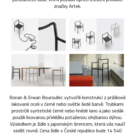
značky Artek.
Ronan & Erwan Bouroullec vytvořili konstrukci z práškově
lakované oceli v černé nebo světle šedé barvě. Trubkami
prostrčili syntetické černé nebo hnědé lano a jako sedák
použili lisovanou překližku potaženou ohýbanou dýhou.
Výsledkem je židle s japonským šmrncem, která vás naučí
sedět rovně. Cena židle v České republice bude 14 540