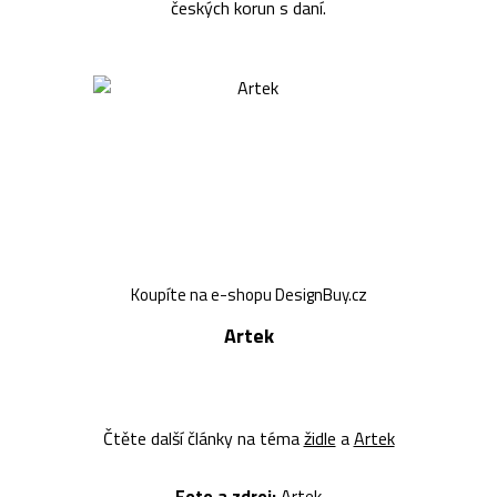
českých korun s daní.
Koupíte na e-shopu DesignBuy.cz
Artek
Čtěte další články na téma
židle
a
Artek
Foto a zdroj:
Artek