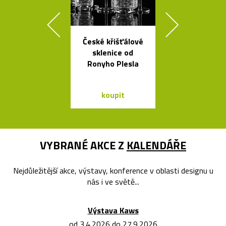
České křišťálové
Ikonická skl
sklenice od
stolní lampa 
Ronyho Plesla
Lamp
koupit
koupit
VYBRANÉ AKCE Z
KALENDÁŘE
Nejdůležitější akce, výstavy, konference v oblasti designu u
nás i ve světě...
Výstava Kaws
od 3.4.2026 do 27.9.2026