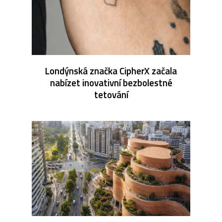
Londýnská značka CipherX začala
nabízet inovativní bezbolestné
tetování