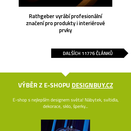
Rathgeber vyrábí profesionální
značení pro produkty i interiérové
prvky
DALŠÍCH 11776 ČLÁNKŮ
VÝBĚR Z E-SHOPU
DESIGNBUY.CZ
E-shop s nejlepším designem světa! Nábytek, svítidla,
dekorace, sklo, šperky...