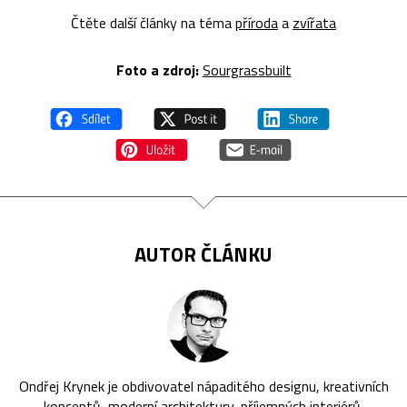
Čtěte další články na téma
příroda
a
zvířata
Foto a zdroj:
Sourgrassbuilt
AUTOR ČLÁNKU
Ondřej Krynek je obdivovatel nápaditého designu, kreativních
konceptů, moderní architektury, příjemných interiérů,