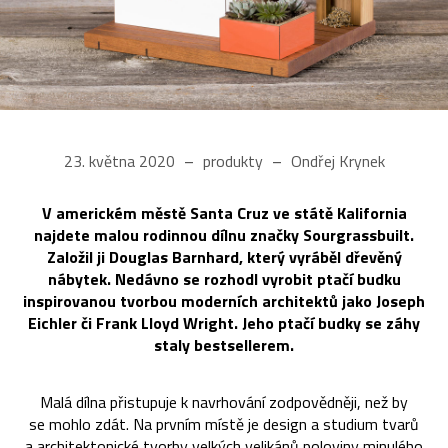
23. května 2020
produkty
Ondřej Krynek
V americkém městě Santa Cruz ve státě Kalifornia
najdete malou rodinnou dílnu značky Sourgrassbuilt.
Založil ji Douglas Barnhard, který vyráběl dřevěný
nábytek. Nedávno se rozhodl vyrobit ptačí budku
inspirovanou tvorbou moderních architektů jako Joseph
Eichler či Frank Lloyd Wright. Jeho ptačí budky se záhy
staly bestsellerem.
Malá dílna přistupuje k navrhování zodpovědněji, než by
se mohlo zdát. Na prvním místě je design a studium tvarů
a architektonické tvorby velkých velikánů poloviny minulého