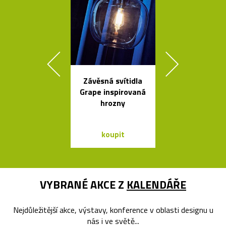
Závěsná svítidla
Legendární r
Grape inspirovaná
stolní lampi
hrozny
Dalú
koupit
koupit
VYBRANÉ AKCE Z
KALENDÁŘE
Nejdůležitější akce, výstavy, konference v oblasti designu u
nás i ve světě...