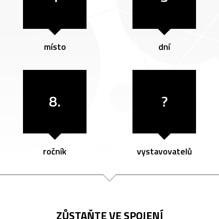
místo
dní
8.
?
ročník
vystavovatelů
ZŮSTAŇTE VE SPOJENÍ