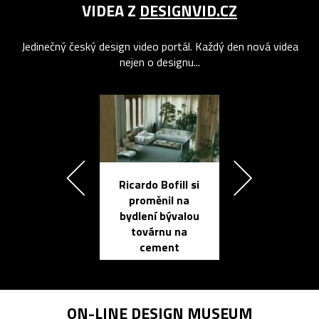
VIDEA Z
DESIGNVID.CZ
Jedinečný český design video portál. Každý den nová videa
nejen o designu...
Ricardo Bofill si
Přichází ten
proměnil na
propracovan
bydlení bývalou
elektronic
továrnu na
zápisník
cement
reMarkable
ON-LINE
DESIGN MUSEUM