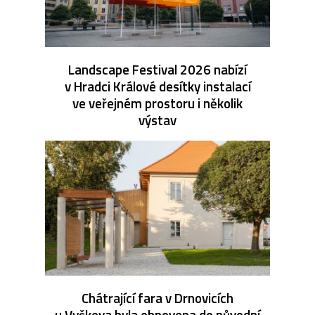
Landscape Festival 2026 nabízí
v Hradci Králové desítky instalací
ve veřejném prostoru i několik
výstav
Chátrající fara v Drnovicích
u Vyškova byla obnovena do původní