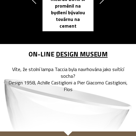
proměnil na
propracovan
bydlení bývalou
elektronic
továrnu na
zápisník
cement
reMarkable
ON-LINE
DESIGN MUSEUM
Víte, že stolní lampa Taccia byla navrhována jako svítící
socha?
Design 1958, Achille Castiglioni a Pier Giacomo Castiglioni,
Flos