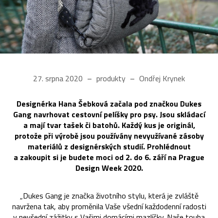
27. srpna 2020
produkty
Ondřej Krynek
Designérka Hana Šebková začala pod značkou Dukes
Gang navrhovat cestovní pelíšky pro psy. Jsou skládací
a mají tvar tašek či batohů. Každý kus je originál,
protože při výrobě jsou používány nevyužívané zásoby
materiálů z designérských studií. Prohlédnout
a zakoupit si je budete moci od 2. do 6. září na Prague
Design Week 2020.
„Dukes Gang je značka životního stylu, která je zvláště
navržena tak, aby proměnila Vaše všední každodenní radosti
v nevšední zážitky s Vašimi domácími mazlíčky. Naše touha