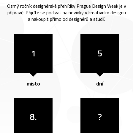
Osmý ročník designérské přehlídky Prague Design Week je v
přípravě. Přijďte se podívat na novinky v kreativním designu
a nakoupit přímo od designérů a studií.
1
5
místo
dní
8.
?