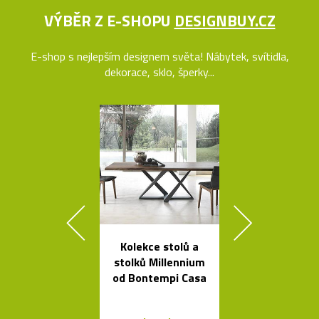
VÝBĚR Z E-SHOPU
DESIGNBUY.CZ
E-shop s nejlepším designem světa! Nábytek, svítidla,
dekorace, sklo, šperky...
Kolekce stolů a
České křišťá
stolků Millennium
sklenice 
od Bontempi Casa
britskéh
designér