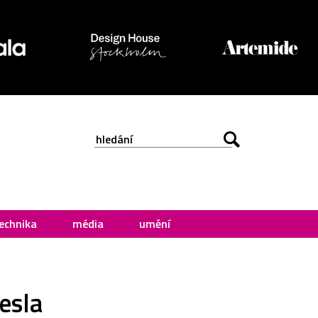
echnika
média
umění
esla