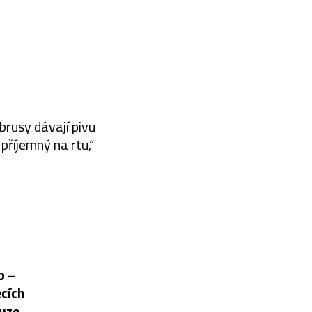
brusy dávají pivu
příjemný na rtu,“
b –
ecích
ouze