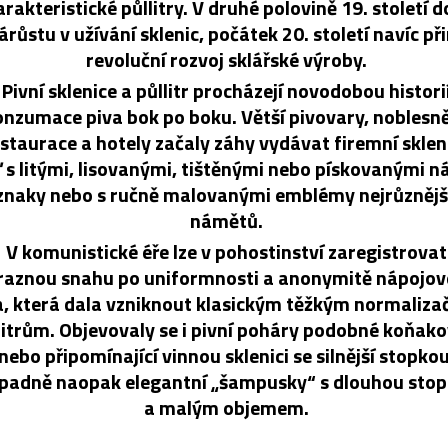
rakteristické půllitry. V druhé polovině 19. století d
árůstu v užívání sklenic, počátek 20. století navíc při
revoluční rozvoj sklářské výroby.
Pivní sklenice a půllitr procházejí novodobou histori
onzumace piva bok po boku. Větší pivovary, noblesně
staurace a hotely začaly záhy vydávat firemní sklen
 s litými, lisovanými, tištěnými nebo pískovanými n
znaky nebo s ručně malovanými emblémy nejrůznějš
námětů.
V komunistické éře lze v pohostinství zaregistrovat
raznou snahu po uniformnosti a anonymitě nápojo
a, která dala vzniknout klasickým těžkým normaliza
litrům. Objevovaly se i pivní poháry podobné koňak
nebo připomínající vinnou sklenici se silnější stopkou
ípadně naopak elegantní „šampusky“ s dlouhou sto
a malým objemem.