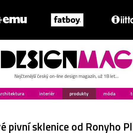
Nejčtenější český on-line design magazín, už 18 let…
architektura
interiér
produkty
móda
t
é pivní sklenice od Ronyho Pl