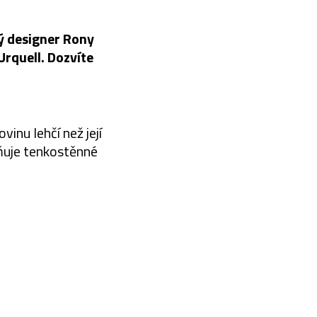
ký designer Rony
 Urquell. Dozvíte
inu lehčí než její
žňuje tenkostěnné