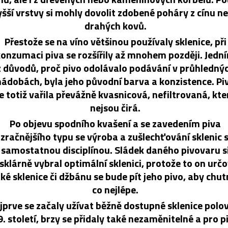
yšší vrstvy si mohly dovolit zdobené poháry z cínu n
drahých kovů.
Přestože se na víno většinou používaly sklenice, při
onzumaci piva se rozšířily až mnohem později. Jedn
z důvodů, proč pivo odolávalo podávání v průhledný
nádobách, byla jeho původní barva a konzistence. Pi
e totiž vařila převážně kvasnicová, nefiltrovaná, kte
nejsou čirá.
Po objevu spodního kvašení a se zavedením piva
zračnějšího typu se výroba a zušlechťování sklenic s
samostatnou disciplínou. Sládek daného pivovaru s
 sklárně vybral optimální sklenici, protože to on určo
aké sklenice či džbánu se bude pít jeho pivo, aby chu
co nejlépe.
jprve se začaly užívat běžně dostupné sklenice polo
9. století, brzy se přidaly také nezaměnitelné a pro p