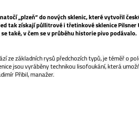
atočí „plzeň“ do nových sklenic, které vytvořil čes
ed tak získají půllitrové i třetinkové sklenice Pilsner
se také, v čem se v průběhu historie pivo podávalo.
zí ze základních rysů předchozích typů, je téměř o polov
enice jsou vyráběny technikou lisofoukání, která umo
adimír Přibil, manažer.