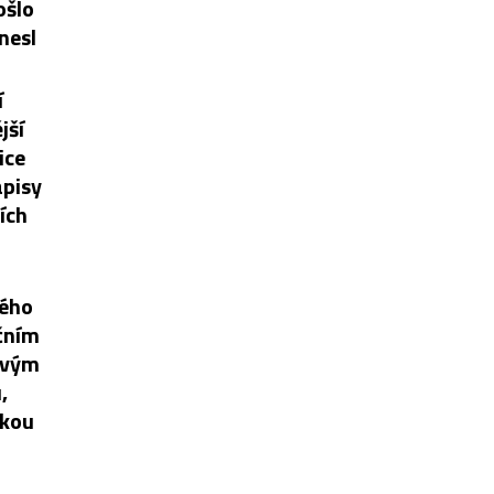
ošlo
nesl
í
jší
ice
ápisy
ích
vého
čním
ovým
,
pkou