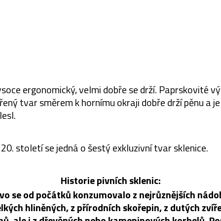
vysoce ergonomický, velmi dobře se drží. Paprskovité vý
vřený tvar směrem k hornímu okraji dobře drží pěnu a je 
esl.
20. století se jedná o šestý exkluzivní tvar sklenice.
Historie pivních sklenic:
ivo se od počátků konzumovalo z nejrůznějších nádo
elkých hliněných, z přírodních skořepin, z dutých zvíř
hů, ale i z dřevěných nebo kameninových korbelů. P