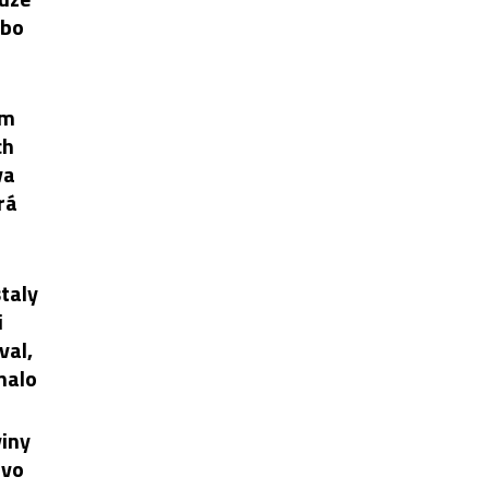
ebo
ím
ch
va
rá
taly
i
val,
tnalo
viny
ivo