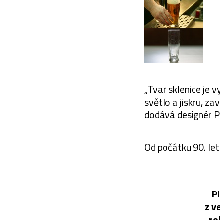
„Tvar sklenice je 
světlo a jiskru, za
dodává designér Pl
Od počátku 90. let 
P
z v
ro