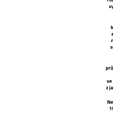
v
k
s
prů
ve
z j
Ne
1