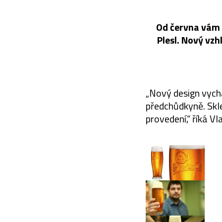
Od června vám n
Plesl. Nový vzhl
„Nový design vychá
předchůdkyně. Skl
provedení,“ říká Vl