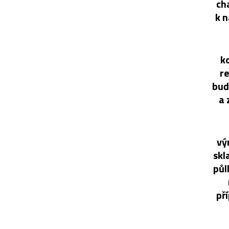
cha
k n
k
re
buď
a 
vý
skl
půl
př