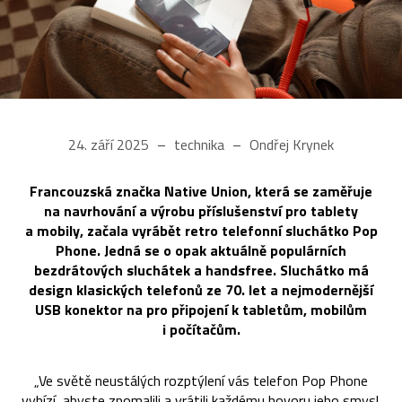
24. září 2025
technika
Ondřej Krynek
Francouzská značka Native Union, která se zaměřuje
na navrhování a výrobu příslušenství pro tablety
a mobily, začala vyrábět retro telefonní sluchátko Pop
Phone. Jedná se o opak aktuálně populárních
bezdrátových sluchátek a handsfree. Sluchátko má
design klasických telefonů ze 70. let a nejmodernější
USB konektor na pro připojení k tabletům, mobilům
i počítačům.
„Ve světě neustálých rozptýlení vás telefon Pop Phone
vybízí, abyste zpomalili a vrátili každému hovoru jeho smysl.