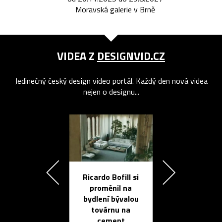
Moravská galerie v Brně
VIDEA Z
DESIGNVID.CZ
Jedinečný český design video portál. Každý den nová videa
nejen o designu...
Ricardo Bofill si
Přichází ten
proměnil na
propracovan
bydlení bývalou
elektronic
továrnu na
zápisník
cement
reMarkable