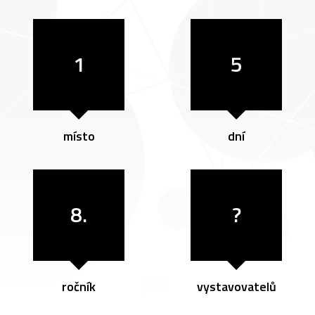
1
5
místo
dní
8.
?
ročník
vystavovatelů