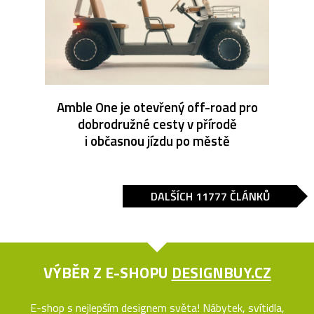
Amble One je otevřený off-road pro
dobrodružné cesty v přírodě
i občasnou jízdu po městě
DALŠÍCH 11777 ČLÁNKŮ
VÝBĚR Z E-SHOPU
DESIGNBUY.CZ
E-shop s nejlepším designem světa! Nábytek, svítidla,