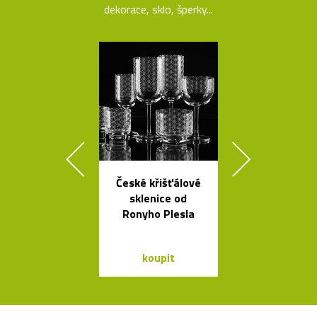
dekorace, sklo, šperky...
České křišťálové
Křišťálová sví
sklenice od
ve tvaru ob
Ronyho Plesla
bublin
koupit
koupit