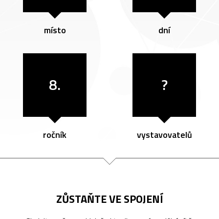
místo
dní
8.
?
ročník
vystavovatelů
ZŮSTAŇTE VE SPOJENÍ