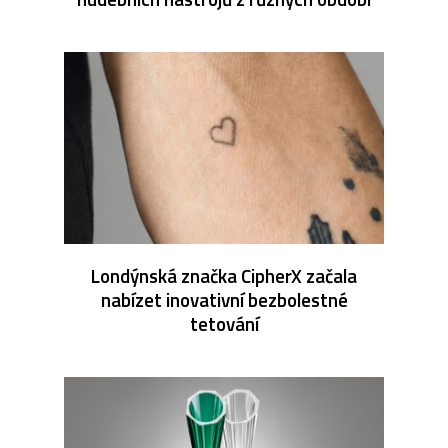
Londýnská značka CipherX začala
nabízet inovativní bezbolestné
tetování