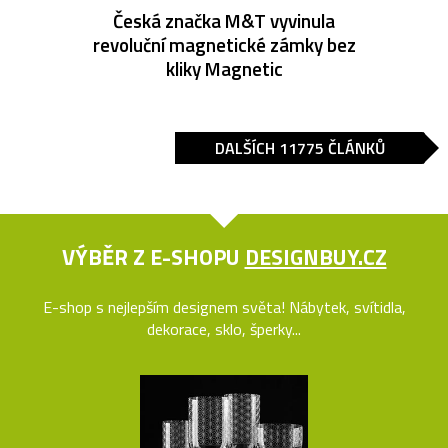
Česká značka M&T vyvinula
revoluční magnetické zámky bez
kliky Magnetic
DALŠÍCH 11775 ČLÁNKŮ
VÝBĚR Z E-SHOPU
DESIGNBUY.CZ
E-shop s nejlepším designem světa! Nábytek, svítidla,
dekorace, sklo, šperky...