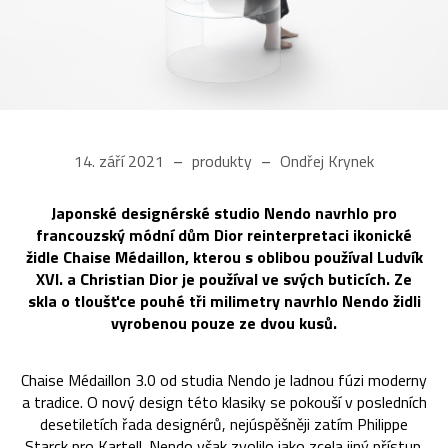
14. září 2021
produkty
Ondřej Krynek
Japonské designérské studio Nendo navrhlo pro
francouzský módní dům Dior reinterpretaci ikonické
židle Chaise Médaillon, kterou s oblibou používal Ludvík
XVI. a Christian Dior je používal ve svých buticích. Ze
skla o tloušťce pouhé tři milimetry navrhlo Nendo židli
vyrobenou pouze ze dvou kusů.
Chaise Médaillon 3.0 od studia Nendo je ladnou fúzi moderny
a tradice. O nový design této klasiky se pokouší v posledních
desetiletích řada designérů, nejúspěšněji zatím Philippe
Starck pro Kartell. Nendo však zvolilo jako zcela jiný přístup.