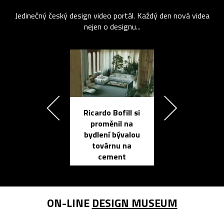
Jedinečný český design video portál. Každý den nová videa
nejen o designu...
Ricardo Bofill si
Přichází ten
proměnil na
propracovan
bydlení bývalou
elektronic
továrnu na
zápisník
cement
reMarkable
ON-LINE
DESIGN MUSEUM