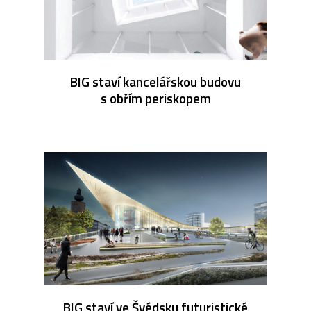
BIG staví kancelářskou budovu
s obřím periskopem
BIG staví ve Švédsku futuristické