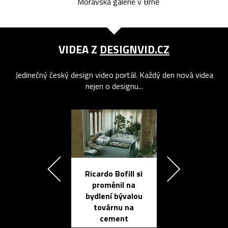
Moravská galerie v Brně
VIDEA Z
DESIGNVID.CZ
Jedinečný český design video portál. Každý den nová videa
nejen o designu...
Ricardo Bofill si
Přichází ten
proměnil na
propracovan
bydlení bývalou
elektronic
továrnu na
zápisník
cement
reMarkable