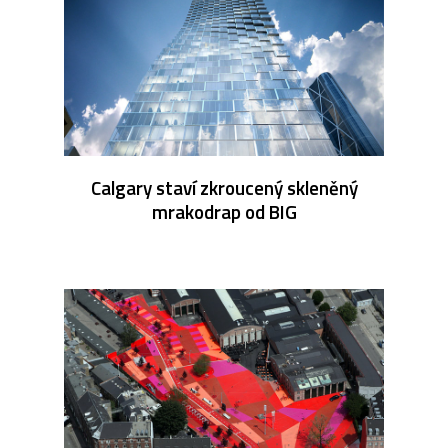
Calgary staví zkroucený skleněný
mrakodrap od BIG