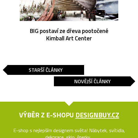
BIG postaví ze dřeva pootočené
Kimball Art Center
STARŠÍ ČLÁNKY
NOVĚJŠÍ ČLÁNKY
VÝBĚR Z E-SHOPU
DESIGNBUY.CZ
E-shop s nejlepším designem světa! Nábytek, svítidla,
dekorace, sklo, šperky...