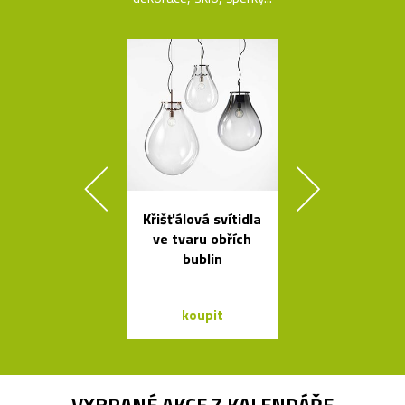
Křišťálová svítidla
Španělsk
ve tvaru obřích
minimalisti
bublin
svítidla od A
koupit
koupit
VYBRANÉ AKCE Z
KALENDÁŘE