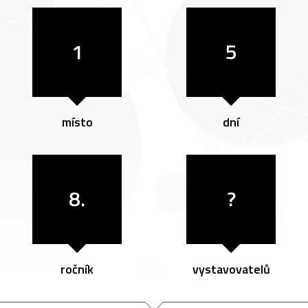
1
5
místo
dní
8.
?
ročník
vystavovatelů