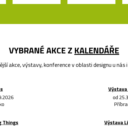
VYBRANÉ AKCE Z
KALENDÁŘE
ější akce, výstavy, konference v oblasti designu u nás i 
ws
Výstava 
.9.2026
od 25.
ko
Příbra
g Things
Výstava L