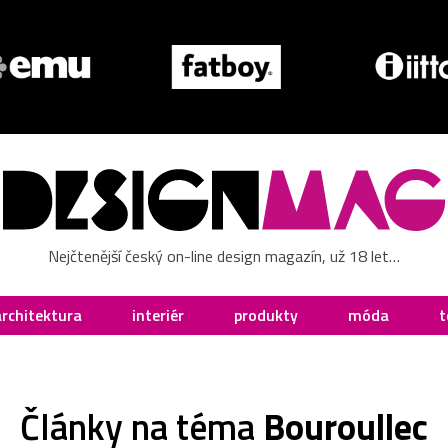
Nejčtenější český on-line design magazín, už 18 let…
architektura
interiér
produkty
móda
t
Články na téma
Bouroullec