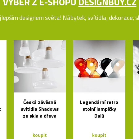
VÝBĚR Z E-SHOPU
DESIGNBUY.CZ
jlepším designem světa! Nábytek, svítidla, dekorace, skl
Česká závěsná
Legendární retro
z
svítidla Shadows
stolní lampičky
ze skla a dřeva
Dalú
koupit
koupit