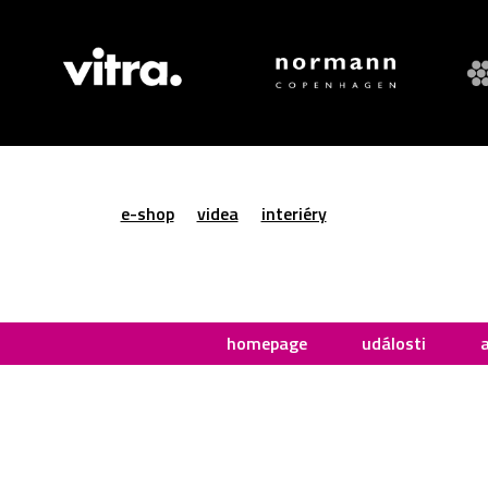
e-shop
videa
interiéry
homepage
události