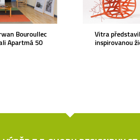
rwan Bouroullec
Vitra představi
ali Apartmá 50
inspirovanou ži