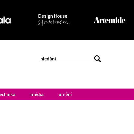
echnika
média
umění