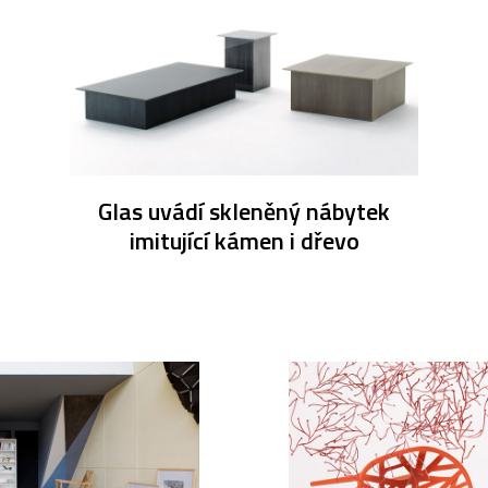
Glas uvádí skleněný nábytek
imitující kámen i dřevo