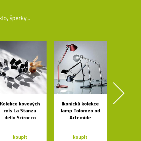
o, šperky...
Kolekce kovových
Ikonická kolekce
mís La Stanza
lamp Tolomeo od
dello Scirocco
Artemide
koupit
koupit