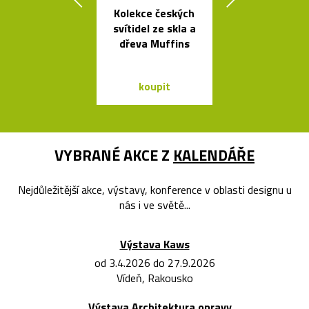
Kolekce českých
Mramorové s
svítidel ze skla a
a polstrov
dřeva Muffins
lavičky Po
koupit
koupit
VYBRANÉ AKCE Z
KALENDÁŘE
Nejdůležitější akce, výstavy, konference v oblasti designu u
nás i ve světě...
Výstava Kaws
od 3.4.2026 do 27.9.2026
Vídeň, Rakousko
Výstava Architektura opravy