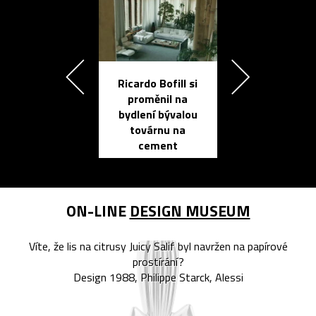
Ricardo Bofill si
Přichází ten
proměnil na
propracovan
bydlení bývalou
elektronic
továrnu na
zápisník
cement
reMarkable
ON-LINE
DESIGN MUSEUM
Víte, že lis na citrusy Juicy Salif byl navržen na papírové
prostírání?
Design 1988, Philippe Starck, Alessi