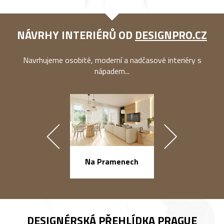
NÁVRHY INTERIÉRŮ OD
DESIGNPRO.CZ
Navrhujeme osobité, moderní a nadčasové interiéry s
nápadem...
Na Pramenech
náměstí Na Ba
DESIGNÉRSKÁ PŘEHLÍDKA
PRAGUE