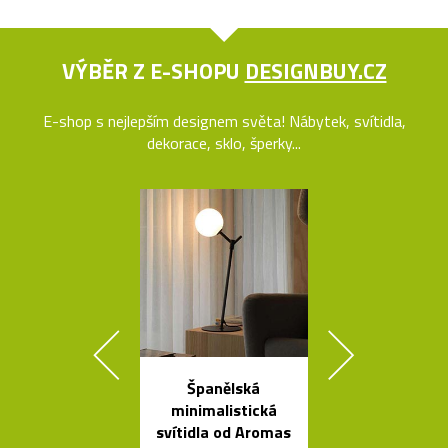
VÝBĚR Z E-SHOPU
DESIGNBUY.CZ
E-shop s nejlepším designem světa! Nábytek, svítidla,
dekorace, sklo, šperky...
Španělská
Tečkami zdo
minimalistická
křišťálová ko
svítidla od Aromas
od Olgoj Cho