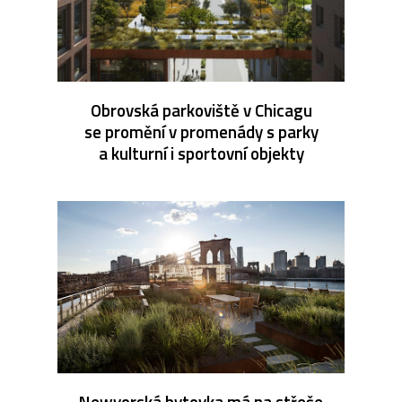
Obrovská parkoviště v Chicagu
se promění v promenády s parky
a kulturní i sportovní objekty
Newyorská bytovka má na střeše