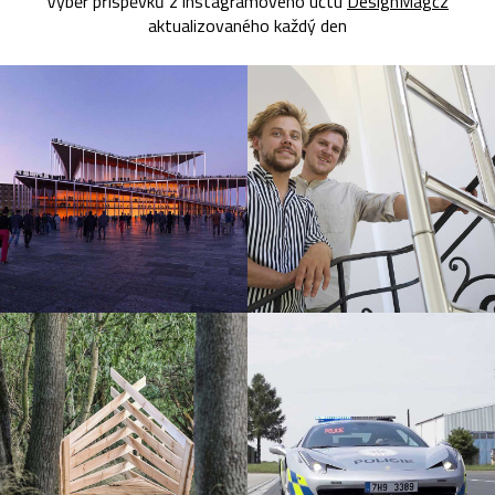
Výběr příspěvků z instagramového účtu
DesignMagcz
aktualizovaného každý den