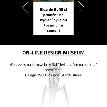
Ricardo Bofill si
Přichází ten
proměnil na
propracovan
bydlení bývalou
elektronic
továrnu na
zápisník
cement
reMarkable
ON-LINE
DESIGN MUSEUM
Víte, že lis na citrusy Juicy Salif byl navržen na papírové
prostírání?
Design 1988, Philippe Starck, Alessi