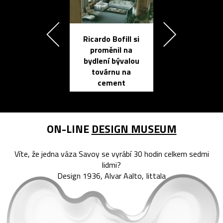
Ricardo Bofill si
Přichází ten
proměnil na
propracovan
bydlení bývalou
elektronic
továrnu na
zápisník
cement
reMarkable
ON-LINE
DESIGN MUSEUM
Víte, že jedna váza Savoy se vyrábí 30 hodin celkem sedmi
lidmi?
Design 1936, Alvar Aalto, Iittala