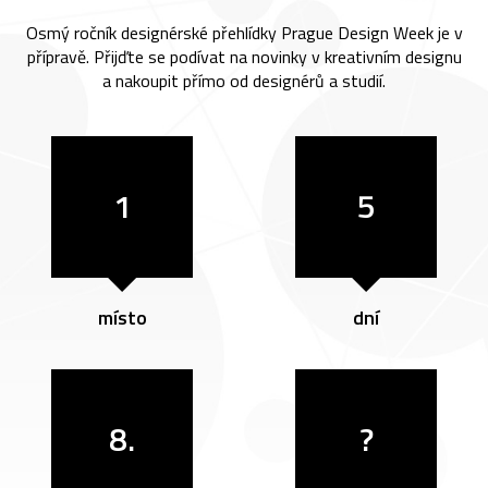
Osmý ročník designérské přehlídky Prague Design Week je v
přípravě. Přijďte se podívat na novinky v kreativním designu
a nakoupit přímo od designérů a studií.
1
5
místo
dní
8.
?