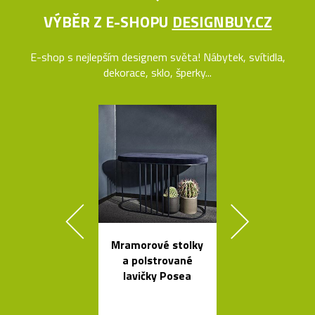
VÝBĚR Z E-SHOPU
DESIGNBUY.CZ
E-shop s nejlepším designem světa! Nábytek, svítidla,
dekorace, sklo, šperky...
Mramorové stolky
Ručně fouk
a polstrované
skleněné kar
lavičky Posea
křišťálovou k