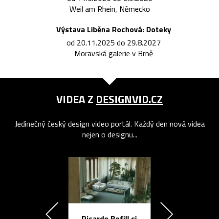
Weil am Rhein, Německo
Výstava Liběna Rochová: Doteky
od 20.11.2025 do 29.8.2027
Moravská galerie v Brně
VIDEA Z
DESIGNVID.CZ
Jedinečný český design video portál. Každý den nová videa
nejen o designu...
Ricardo Bofill si
Přichází ten