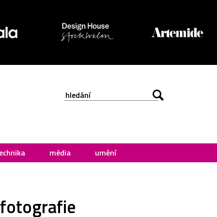
echnika
média
umění
fotografie