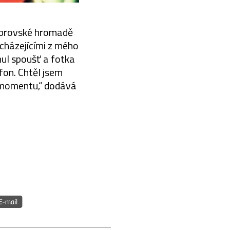
 obrovské hromadě
ycházejícími z mého
nul spoušť a fotka
efon. Chtěl jsem
a momentu,“ dodává