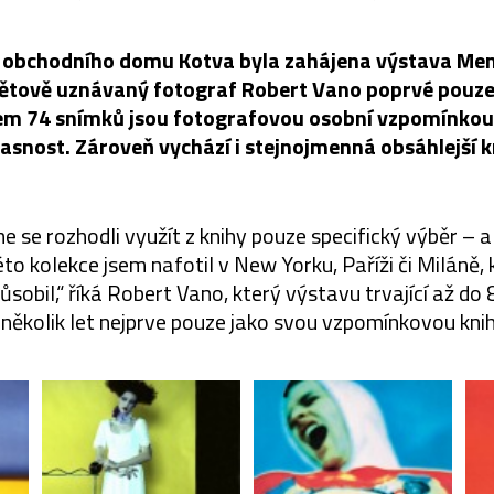
e obchodního domu Kotva byla zahájena výstava Mem
větově uznávaný fotograf Robert Vano poprvé pouze
kem 74 snímků jsou fotografovou osobní vzpomínkou
asnost. Zároveň vychází i stejnojmenná obsáhlejší k
e se rozhodli využít z knihy pouze specifický výběr – 
éto kolekce jsem nafotil v New Yorku, Paříži či Miláně,
ůsobil,“ říká Robert Vano, který výstavu trvající až do
 několik let nejprve pouze jako svou vzpomínkovou knih