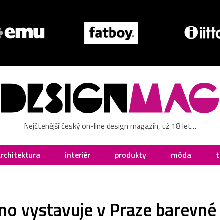
Nejčtenější český on-line design magazín, už 18 let…
architektura
interiér
produkty
móda
t
no vystavuje v Praze barevné 