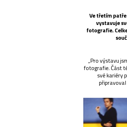
Ve třetím patř
vystavuje s
fotografie. Cel
souč
„Pro výstavu jsm
fotografie. Část t
své kariéry p
připravoval