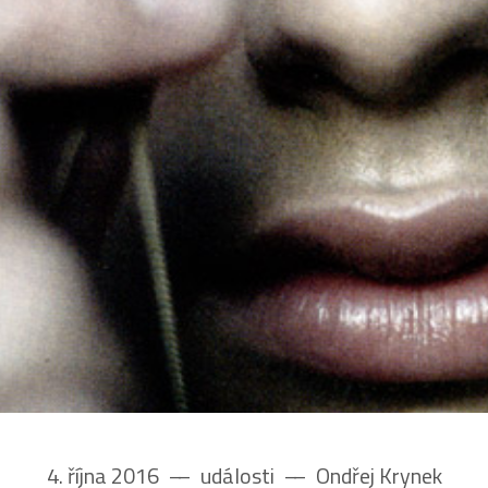
4. října 2016
––
události
––
Ondřej Krynek