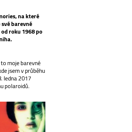
ories, na které
 své barevné
 od roku 1968 po
niha.
a to moje barevné
 kde jsem v průběhu
 8. ledna 2017
u polaroidů.