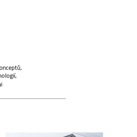
konceptů,
ologií,
y.