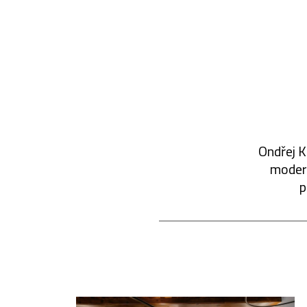
Ondřej K
modern
p