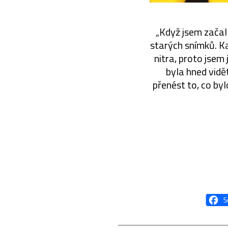
„Když jsem začal
starých snímků. Ka
nitra, proto jsem
byla hned vidět
přenést to, co by