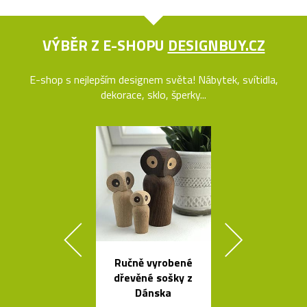
VÝBĚR Z E-SHOPU
DESIGNBUY.CZ
E-shop s nejlepším designem světa! Nábytek, svítidla,
dekorace, sklo, šperky...
Ručně vyrobené
Kolekce čes
dřevěné sošky z
svítidel ze s
Dánska
dřeva Muff