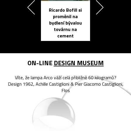
Ricardo Bofill si
Přichází ten
proměnil na
propracovan
bydlení bývalou
elektronic
továrnu na
zápisník
cement
reMarkable
ON-LINE
DESIGN MUSEUM
Víte, že lampa Arco váží celá přibližně 60 kilogramů?
Design 1962, Achille Castiglioni & Pier Giacomo Castiglioni,
Flos