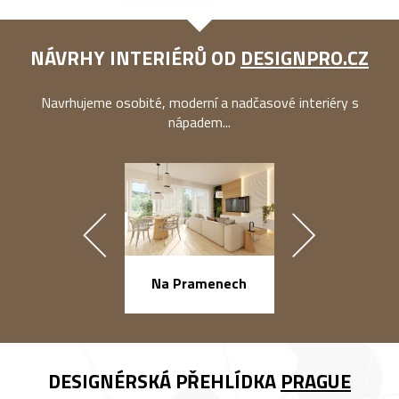
NÁVRHY INTERIÉRŮ OD
DESIGNPRO.CZ
Navrhujeme osobité, moderní a nadčasové interiéry s
nápadem...
náměstí Na Ba
Na Pramenech
DESIGNÉRSKÁ PŘEHLÍDKA
PRAGUE