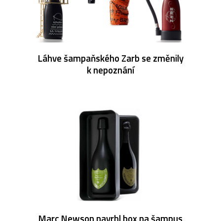
Láhve šampaňského Zarb se změnily
k nepoznání
Marc Newson navrhl box na šampus