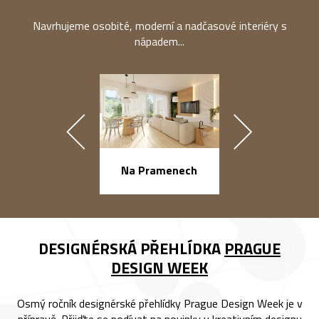
Navrhujeme osobité, moderní a nadčasové interiéry s
nápadem...
náměstí Na Ba
Na Pramenech
DESIGNÉRSKÁ PŘEHLÍDKA
PRAGUE
DESIGN WEEK
Osmý ročník designérské přehlídky Prague Design Week je v
přípravě. Přijďte se podívat na novinky v kreativním designu