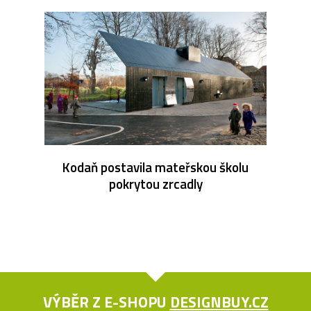
Kodaň postavila mateřskou školu
pokrytou zrcadly
VÝBĚR Z E-SHOPU
DESIGNBUY.CZ