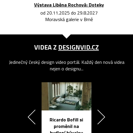
Výstava Liběna Rochová: Doteky
od 20.11.2025 do 29.8.2027
Moravská galerie v Brně
VIDEA Z
DESIGNVID.CZ
Jedinečný český design video portál. Každý den nová videa
nejen o designu...
Ricardo Bofill si
Přichází ten
proměnil na
propracovan
bydlení bývalou
elektronic