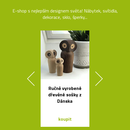
E-shop s nejlepším designem světa! Nábytek, svítidla,
dekorace, sklo, šperky...
Ručně vyrobené
Buďte na k
dřevěné sošky z
vidět s blika
Dánska
Bookma
koupit
koupit