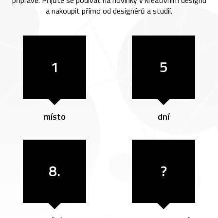
a nakoupit přímo od designérů a studií.
1
5
místo
dní
8.
?