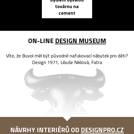
továrnu na
zápisník
cement
reMarkable
ON-LINE
DESIGN MUSEUM
Víte, že Buvol měl být původně nafukovací nábytek pro děti?
Design 1971, Libuše Niklová, Fatra
NÁVRHY INTERIÉRŮ OD
DESIGNPRO.CZ