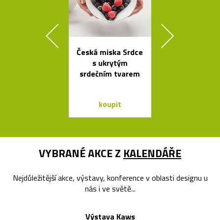
Česká miska Srdce
Prémiové ita
s ukrytým
polstrova
srdečním tvarem
postele o
Bontempi Le
Design
koupit
koupit
VYBRANÉ AKCE Z
KALENDÁŘE
Nejdůležitější akce, výstavy, konference v oblasti designu u
nás i ve světě...
Výstava Kaws