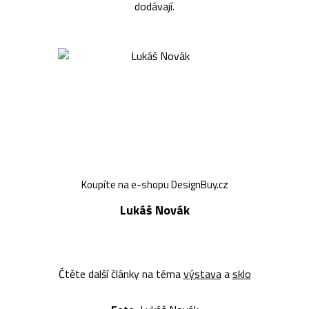
dodávají.
Koupíte na e-shopu DesignBuy.cz
Lukáš Novák
Čtěte další články na téma
výstava
a
sklo