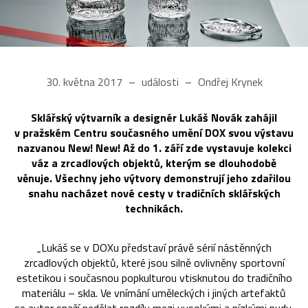
30. května 2017
události
Ondřej Krynek
Sklářský výtvarník a designér Lukáš Novák zahájil
v pražském Centru současného umění DOX svou výstavu
nazvanou New! New! Až do 1. září zde vystavuje kolekci
váz a zrcadlových objektů, kterým se dlouhodobě
věnuje. Všechny jeho výtvory demonstrují jeho zdařilou
snahu nacházet nové cesty v tradičních sklářských
technikách.
„Lukáš se v DOXu představí právě sérií nástěnných
zrcadlových objektů, které jsou silně ovlivněny sportovní
estetikou i současnou popkulturou vtisknutou do tradičního
materiálu – skla. Ve vnímání uměleckých i jiných artefaktů