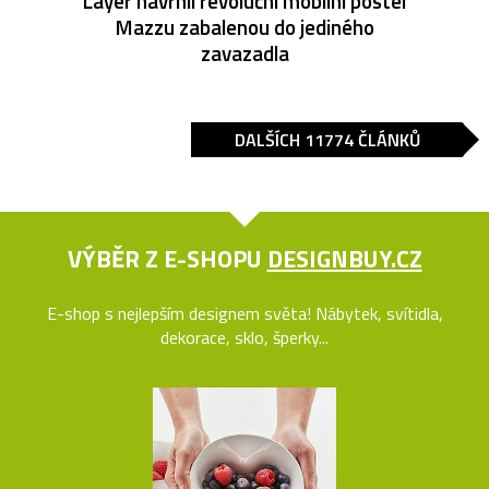
Layer navrhli revoluční mobilní postel
Mazzu zabalenou do jediného
zavazadla
DALŠÍCH 11774 ČLÁNKŮ
VÝBĚR Z E-SHOPU
DESIGNBUY.CZ
E-shop s nejlepším designem světa! Nábytek, svítidla,
dekorace, sklo, šperky...