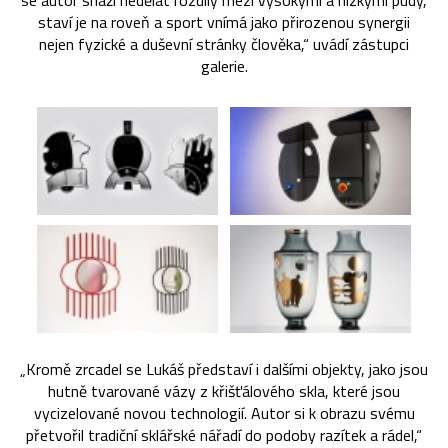
se autor snaží nedělat rozdíly mezi vysokými a nízkými pudy,
staví je na roveň a sport vnímá jako přirozenou synergii
nejen fyzické a duševní stránky člověka,“ uvádí zástupci
galerie.
„Kromě zrcadel se Lukáš představí i dalšími objekty, jako jsou
hutně tvarované vázy z křišťálového skla, které jsou
vycizelované novou technologií. Autor si k obrazu svému
přetvořil tradiční sklářské nářadí do podoby razítek a rádel,“