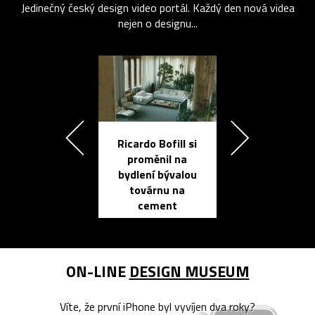
Jedinečný český design video portál. Každý den nová videa
nejen o designu...
Ricardo Bofill si
Přichází ten
proměnil na
propracovan
bydlení bývalou
elektronic
továrnu na
zápisník
cement
reMarkable
ON-LINE
DESIGN MUSEUM
Víte, že první iPhone byl vyvíjen dva roky?