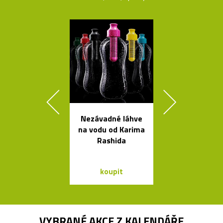
Nezávadné láhve
Rychlovar
na vodu od Karima
konvice Plis
Rashida
čtyřech bar
koupit
koupit
VYBRANÉ AKCE Z
KALENDÁŘE