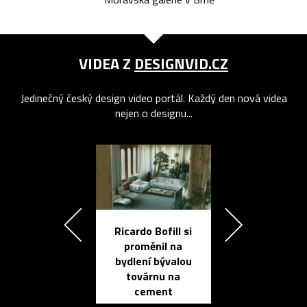
VIDEA Z
DESIGNVID.CZ
Jedinečný český design video portál. Každý den nová videa
nejen o designu...
Ricardo Bofill si
Přichází ten
proměnil na
propracovan
bydlení bývalou
elektronic
továrnu na
zápisník
cement
reMarkable