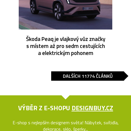
Škoda Peaq je vlajkový vůz značky
s místem až pro sedm cestujících
a elektrickým pohonem
DALŠÍCH 11774 ČLÁNKŮ
VÝBĚR Z E-SHOPU
DESIGNBUY.CZ
E-shop s nejlepším designem světa! Nábytek, svítidla,
dekorace, sklo, šperky...