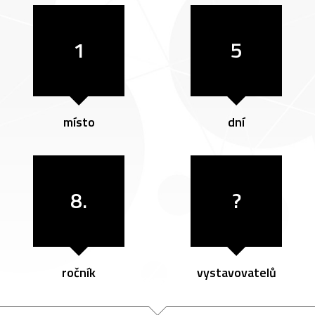
1
5
místo
dní
8.
?
ročník
vystavovatelů