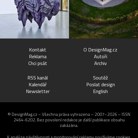
Kontakt
O DesignMag.cz
Reklama
Autoři
Chci psát
Archiv
RSS kanál
Soutěž
Kalendář
Poslat design
Newsletter
English
© DesignMag.cz – Všechna práva vyhrazena – 2007–2026 – ISSN
2464-6202.
Bez povolení redakce je další publikace obsahu
zakázána.
K analýze návštěvnosti a monitorování reklamy používáme
cookies
.