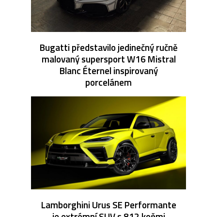
Bugatti představilo jedinečný ručně
malovaný supersport W16 Mistral
Blanc Éternel inspirovaný
porcelánem
Lamborghini Urus SE Performante
je extrémní SUV s 812 koňmi