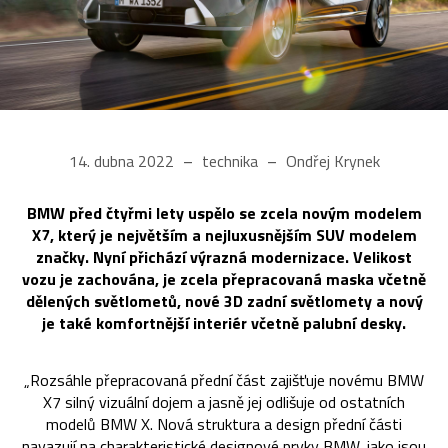
14. dubna 2022
technika
Ondřej Krynek
BMW před čtyřmi lety uspělo se zcela novým modelem
X7, který je největším a nejluxusnějším SUV modelem
značky. Nyní přichází výrazná modernizace. Velikost
vozu je zachována, je zcela přepracovaná maska včetně
dělených světlometů, nové 3D zadní světlomety a nový
je také komfortnější interiér včetně palubní desky.
„Rozsáhle přepracovaná přední část zajišťuje novému BMW
X7 silný vizuální dojem a jasně jej odlišuje od ostatních
modelů BMW X. Nová struktura a design přední části
navazují na charakteristické designové prvky BMW, jako jsou