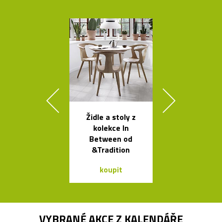
Židle a stoly z
Svítidla od A
kolekce In
se španěls
Between od
vášní
&Tradition
koupit
koupit
VYBRANÉ AKCE Z
KALENDÁŘE