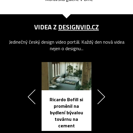
VIDEA Z
DESIGNVID.CZ
Jedinečný český design video portál. Každý den nová videa
nejen o designu...
Ricardo Bofill si
Přichází ten
proměnil na
propracovan
bydlení bývalou
elektronic
továrnu na
zápisník
cement
reMarkable