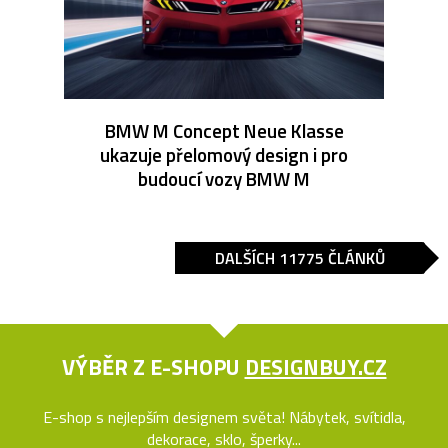
BMW M Concept Neue Klasse
ukazuje přelomový design i pro
budoucí vozy BMW M
DALŠÍCH 11775 ČLÁNKŮ
VÝBĚR Z E-SHOPU
DESIGNBUY.CZ
E-shop s nejlepším designem světa! Nábytek, svítidla,
dekorace, sklo, šperky...