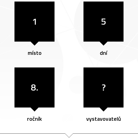
1
5
místo
dní
8.
?
ročník
vystavovatelů