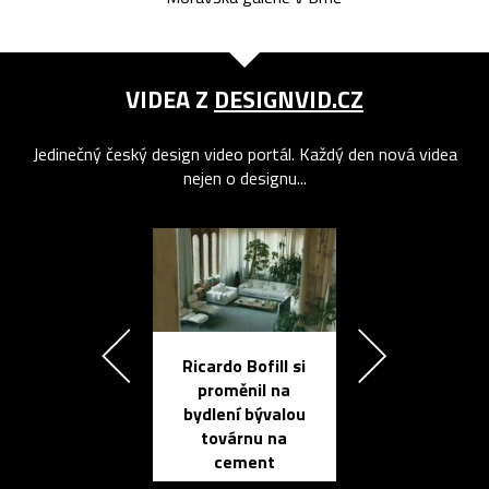
VIDEA Z
DESIGNVID.CZ
Jedinečný český design video portál. Každý den nová videa
nejen o designu...
Ricardo Bofill si
Přichází ten
proměnil na
propracovan
bydlení bývalou
elektronic
továrnu na
zápisník
cement
reMarkable