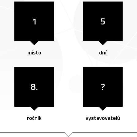
1
5
místo
dní
8.
?
ročník
vystavovatelů