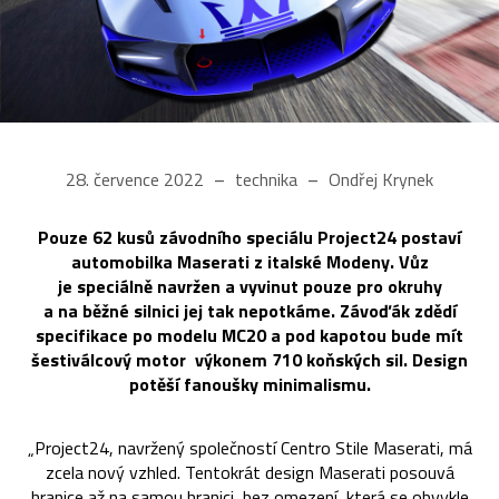
28. července 2022
technika
Ondřej Krynek
Pouze 62 kusů závodního speciálu Project24 postaví
automobilka Maserati z italské Modeny. Vůz
je speciálně navržen a vyvinut pouze pro okruhy
a na běžné silnici jej tak nepotkáme. Závoďák zdědí
specifikace po modelu MC20 a pod kapotou bude mít
šestiválcový motor výkonem 710 koňských sil. Design
potěší fanoušky minimalismu.
„Project24, navržený společností Centro Stile Maserati, má
zcela nový vzhled. Tentokrát design Maserati posouvá
hranice až na samou hranici, bez omezení, která se obvykle