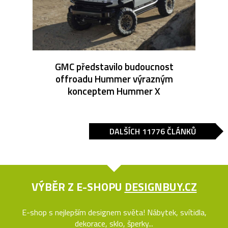
GMC představilo budoucnost
offroadu Hummer výrazným
konceptem Hummer X
DALŠÍCH 11776 ČLÁNKŮ
VÝBĚR Z E-SHOPU
DESIGNBUY.CZ
E-shop s nejlepším designem světa! Nábytek, svítidla,
dekorace, sklo, šperky...