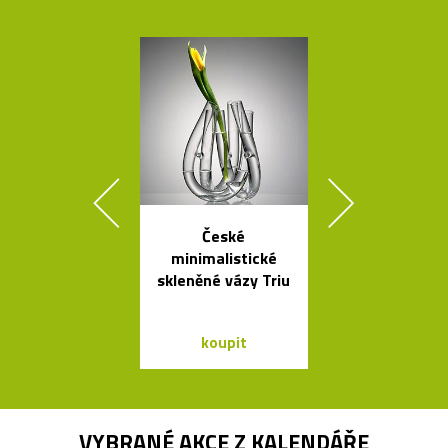
České
Ručně vyro
minimalistické
dřevěné soš
skleněné vázy Triu
Dánska
koupit
koupit
VYBRANÉ AKCE Z
KALENDÁŘE