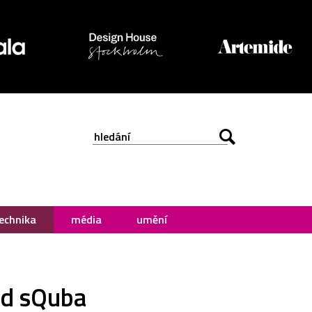
echnika
média
umění
ed sQuba