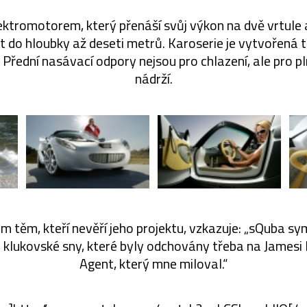
tromotorem, který přenáší svůj výkon na dvě vrtule a 
t do hloubky až deseti metrů. Karoserie je vytvořená t
 Přední nasávací odpory nejsou pro chlazení, ale pro p
nádrží.
m těm, kteří nevěří jeho projektu, vzkazuje: „sQuba sy
 klukovské sny, které byly odchovány třeba na Jamesi 
Agent, který mne miloval.“