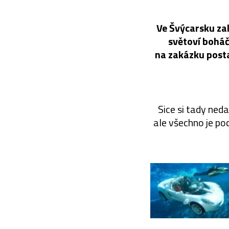
Ve Švýcarsku zal
světoví boháč
na zakázku posta
Sice si tady ned
ale všechno je po