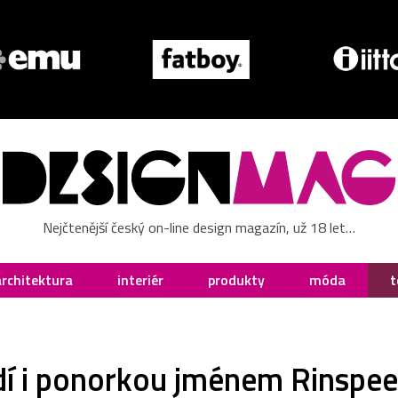
Nejčtenější český on-line design magazín, už 18 let…
architektura
interiér
produkty
móda
t
dí i ponorkou jménem Rinspe