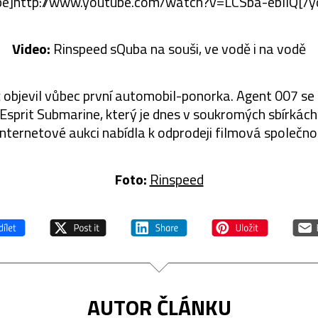
be]http://www.youtube.com/watch?v=LCSba-ebIIQ[/y
Video:
Rinspeed sQuba na souši, ve vodě i na vodě
ž objevil vůbec první automobil-ponorka. Agent 007 se
sprit Submarine, který je dnes v soukromých sbírkách.
internetové aukci nabídla k odprodeji filmová společno
Foto:
Rinspeed
AUTOR ČLÁNKU