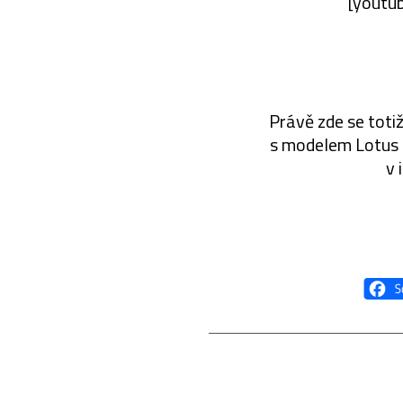
[youtu
Právě zde se toti
s modelem Lotus E
v 