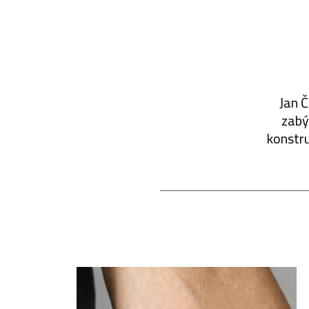
Jan Č
zabýv
konstru