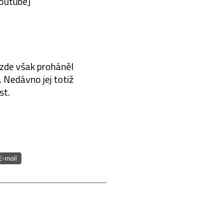
outube]
 zde však proháněl
 Nedávno jej totiž
st.