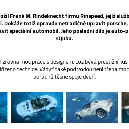
ožil Frank M. Rindeknecht firmu Rinspeed, jejíž služb
i. Dokáže totiž opravdu netradičně upravit porsche
vit speciální automobil. Jeho poslední dílo je auto
sQuba.
al zrovna moc práce s designem, což bývá prestižní kus
dřízeno technice. Vždyť také pod vodou není třeba moc 
pořádně těsné spoje dveří.