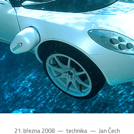
21. března 2008
––
technika
––
Jan Čech