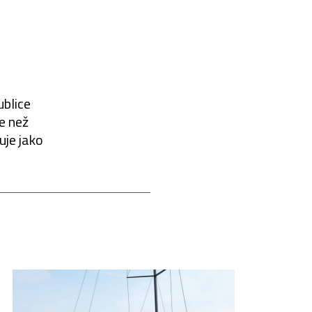
ublice
pe než
uje jako