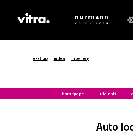
e-shop
videa
interiéry
homepage
události
Auto lo