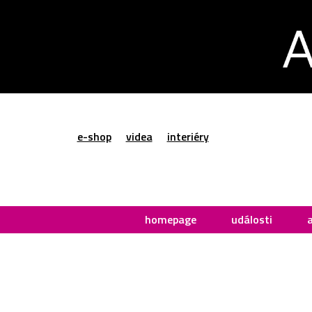
e-shop
videa
interiéry
homepage
události