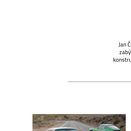
Jan Č
zabýv
konstru