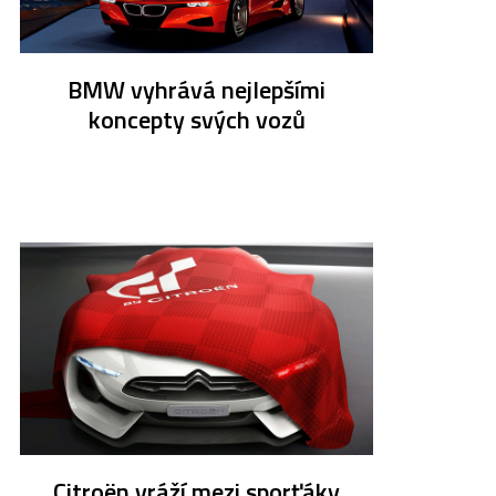
BMW vyhrává nejlepšími
koncepty svých vozů
Citroën vráží mezi sporťáky