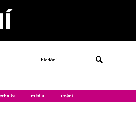
echnika
média
umění