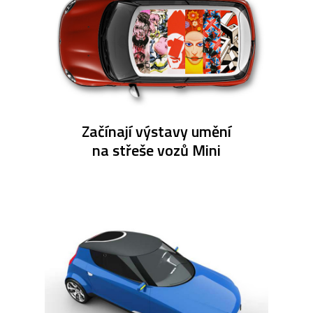
Začínají výstavy umění
na střeše vozů Mini