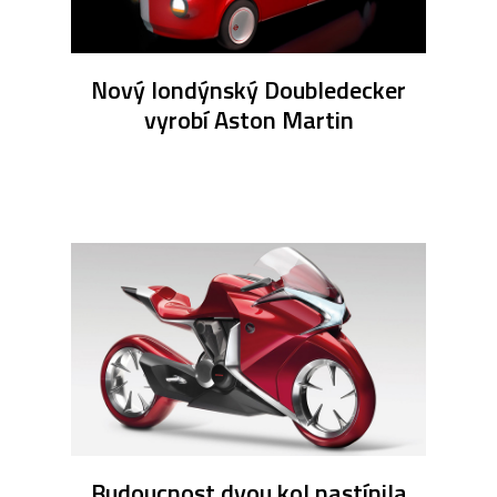
Nový londýnský Doubledecker
vyrobí Aston Martin
Budoucnost dvou kol nastínila