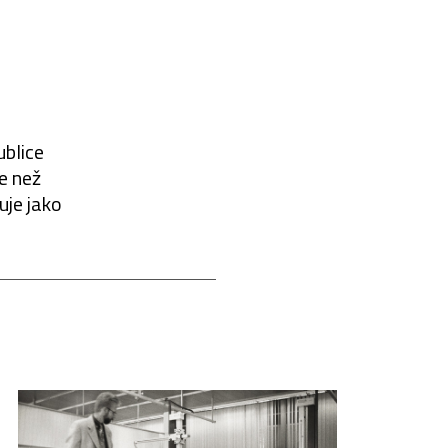
ublice
pe než
uje jako