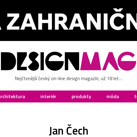
Nejčtenější český on-line design magazín, už 18 let…
architektura
interiér
produkty
móda
t
Jan Čech