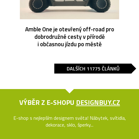
Amble One je otevřený off-road pro
dobrodružné cesty v přírodě
i občasnou jízdu po městě
DALŠÍCH 11775 ČLÁNKŮ
VÝBĚR Z E-SHOPU
DESIGNBUY.CZ
E-shop s nejlepším designem světa! Nábytek, svítidla,
dekorace, sklo, šperky...