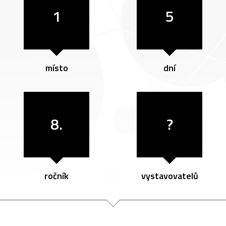
1
5
místo
dní
8.
?
ročník
vystavovatelů