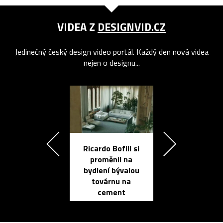
VIDEA Z
DESIGNVID.CZ
Jedinečný český design video portál. Každý den nová videa
nejen o designu...
Ricardo Bofill si
Přichází ten
proměnil na
propracovan
bydlení bývalou
elektronic
továrnu na
zápisník
cement
reMarkable