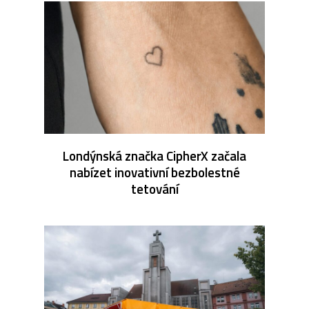
Londýnská značka CipherX začala
nabízet inovativní bezbolestné
tetování