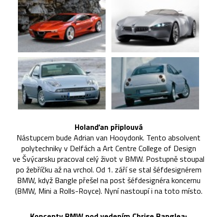
Holanďan připlouvá
Nástupcem bude Adrian van Hooydonk. Tento absolvent
polytechniky v Delfách a Art Centre College of Design
ve Švýcarsku pracoval celý život v BMW. Postupně stoupal
po žebříčku až na vrchol. Od 1. září se stal šéfdesignérem
BMW, když Bangle přešel na post šéfdesignéra koncernu
(BMW, Mini a Rolls-Royce). Nyní nastoupí i na toto místo.
Koncepty BMW pod vedením Chrise Banglea: