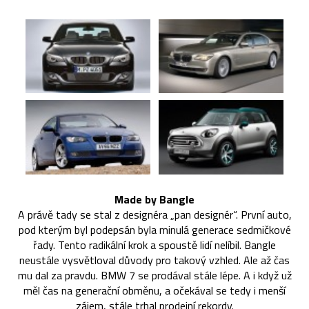
Made by Bangle
A právě tady se stal z designéra „pan designér“. První auto,
pod kterým byl podepsán byla minulá generace sedmičkové
řady. Tento radikální krok a spoustě lidí nelíbil. Bangle
neustále vysvětloval důvody pro takový vzhled. Ale až čas
mu dal za pravdu. BMW 7 se prodával stále lépe. A i když už
měl čas na generační obměnu, a očekával se tedy i menší
zájem, stále trhal prodejní rekordy.