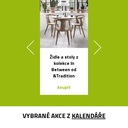
Židle a stoly z
Ikonická kol
kolekce In
lamp Tolome
Between od
Artemid
&Tradition
koupit
koupit
VYBRANÉ AKCE Z
KALENDÁŘE