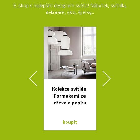
E-shop s nejlepším designem světa! Nábytek, svítidla,
dekorace, sklo, šperky...
Kolekce svítidel
Geometric
Formakami ze
tvarovaná sví
dřeva a papíru
Form
koupit
koupit