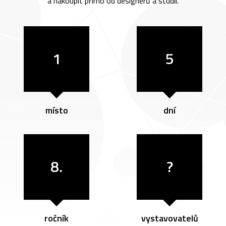
a nakoupit přímo od designérů a studií.
1
5
místo
dní
8.
?
ročník
vystavovatelů