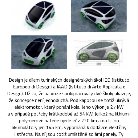
Design je dílem turínských designérských škol IED (Istituto
Europeo di Design) a IAAD (Istituto di Arte Applicata e
Design). Už to, že na voze spolupracovaly dvě školy ukazuje,
že koncepce není jednoduchá. Pod kapotou se totiž ukrývá
elektromotor, který pohání kola. Jeho výkon je 27 kW
a v případě potřeby krátkodobě až 54 kW. Jelikož na lithium-
polymerové baterie ujede vůz 220 km a na Li-on
akumulátory jen 145 km, vypomáhá k dodávce elektřiny
i střecha. Na ní jsou totiž umístěné solární panely. Ty