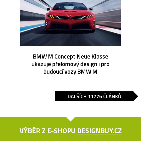
BMW M Concept Neue Klasse
ukazuje přelomový design i pro
budoucí vozy BMW M
DALŠÍCH 11776 ČLÁNKŮ
VÝBĚR Z E-SHOPU
DESIGNBUY.CZ