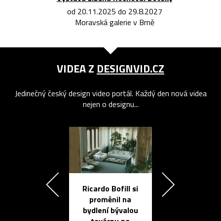
od 20.11.2025 do 29.8.2027
Moravská galerie v Brně
VIDEA Z
DESIGNVID.CZ
Jedinečný český design video portál. Každý den nová videa
nejen o designu...
Ricardo Bofill si
Přichází ten
proměnil na
propracovan
bydlení bývalou
elektronic