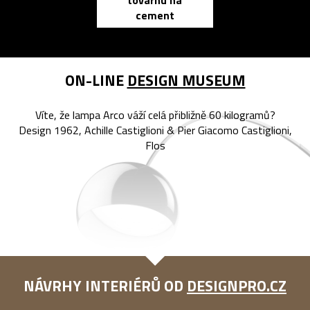
továrnu na
zápisník
cement
reMarkable
ON-LINE
DESIGN MUSEUM
Víte, že lampa Arco váží celá přibližně 60 kilogramů?
Design 1962, Achille Castiglioni & Pier Giacomo Castiglioni,
Flos
NÁVRHY INTERIÉRŮ OD
DESIGNPRO.CZ