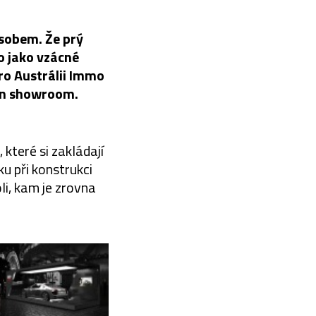
ůsobem. Že prý
o jako vzácné
ro Austrálii Immo
den showroom.
 které si zakládají
ku při konstrukci
i, kam je zrovna