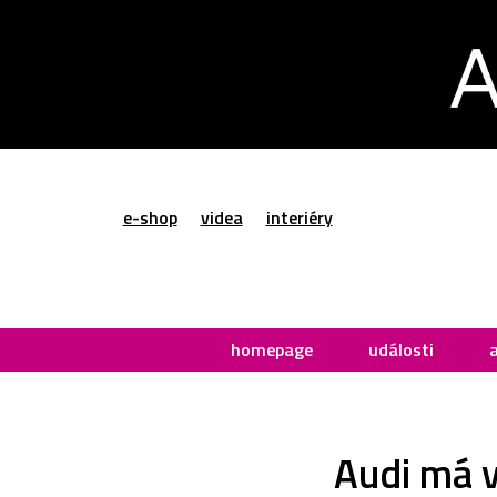
e-shop
videa
interiéry
homepage
události
Audi má v