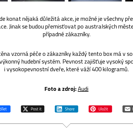
de konat nějaká důležitá akce, je možné je všechny pře
ace. Jinak se budou přemisťovat po australských měst
případné zákazníky.
štěna vzorná péče o zákazníky každý tento box má v s
i výkonný hudební systém. Pevnost zajišťuje vysoký spod
i vysokopevnostní dveře, které váží 400 kilogramů.
Foto a zdroj:
Audi