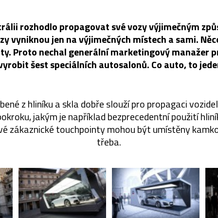
trálii rozhodlo propagovat své vozy výjimečným zp
zy vyniknou jen na výjimečných místech a sami. Něc
y. Proto nechal generální marketingový manažer p
robit šest speciálních autosalonů. Co auto, to je
ené z hliníku a skla dobře slouží pro propagaci vozidel,
kroku, jakým je například bezprecedentní použití hliní
livé zákaznické touchpointy mohou být umístěny kamkol
třeba.