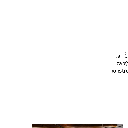
Jan Č
zabýv
konstru