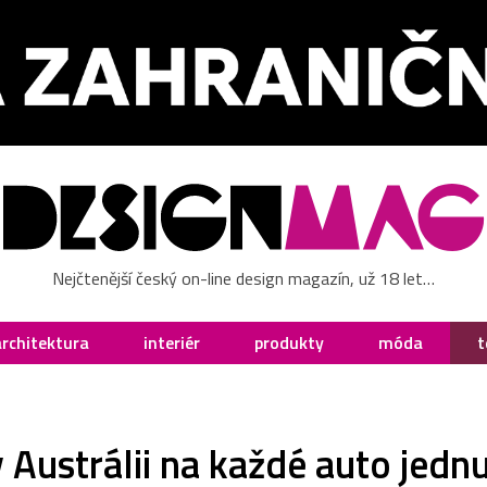
Nejčtenější český on-line design magazín, už 18 let…
architektura
interiér
produkty
móda
t
 Austrálii na každé auto jedn