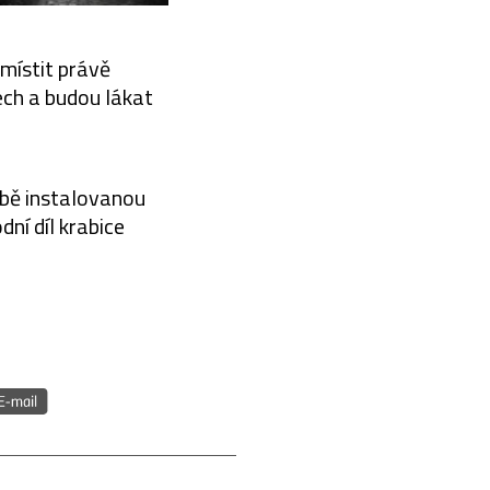
místit právě
ech a budou lákat
obě instalovanou
ní díl krabice