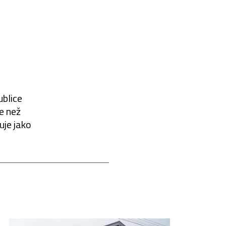
ublice
pe než
uje jako