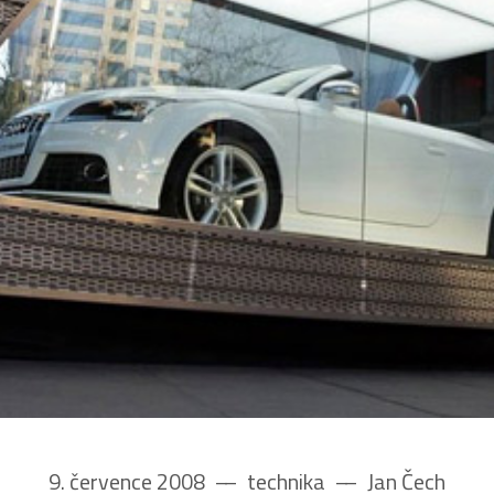
9. července 2008
––
technika
––
Jan Čech