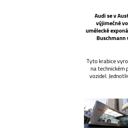
Audi se v Aus
výjimečné vo
umělecké exponát
Buschmann vy
Tyto krabice vyrob
na technickém po
vozidel. Jednot