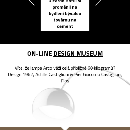
Ricardo Bofill si
Přichází ten
proměnil na
propracovan
bydlení bývalou
elektronic
továrnu na
zápisník
cement
reMarkable
ON-LINE
DESIGN MUSEUM
Víte, že lampa Arco váží celá přibližně 60 kilogramů?
Design 1962, Achille Castiglioni & Pier Giacomo Castiglioni,
Flos