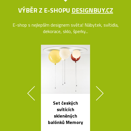
VÝBĚR Z E-SHOPU
DESIGNBUY.CZ
E-shop s nejlepším designem světa! Nábytek, svítidla,
dekorace, sklo, šperky...
Set českých
Česká stro
svítících
svítidla s tv
skleněných
skleněnýc
balónků Memory
balónků