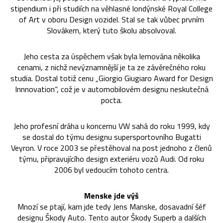
stipendium i při studiích na věhlasné londýnské Royal College
of Art v oboru Design vozidel. Stal se tak vůbec prvním
Slovákem, který tuto školu absolvoval.
Jeho cesta za úspěchem však byla lemována několika
cenami, z nichž nevýznamnější je ta ze závěrečného roku
studia. Dostal totiž cenu „Giorgio Giugiaro Award for Design
Innnovation“, což je v automobilovém designu neskutečná
pocta.
Jeho profesní dráha u koncernu VW sahá do roku 1999, kdy
se dostal do týmu designu supersportovního Bugatti
Veyron. V roce 2003 se přestěhoval na post jednoho z členů
týmu, připravujícího design exteriéru vozů Audi. Od roku
2006 byl vedoucím tohoto centra.
Menske jde výš
Mnozí se ptají, kam jde tedy Jens Manske, dosavadní šéf
designu Škody Auto. Tento autor Škody Superb a dalších