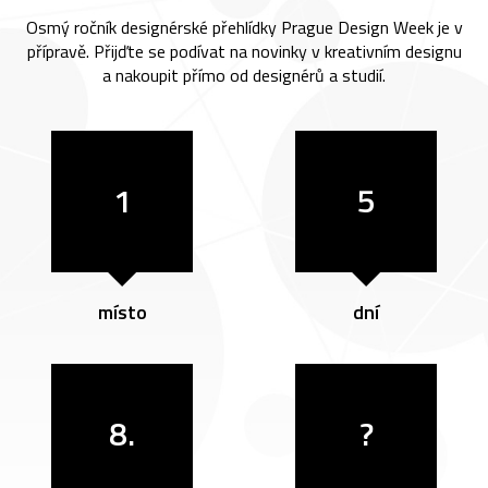
Osmý ročník designérské přehlídky Prague Design Week je v
přípravě. Přijďte se podívat na novinky v kreativním designu
a nakoupit přímo od designérů a studií.
1
5
místo
dní
8.
?