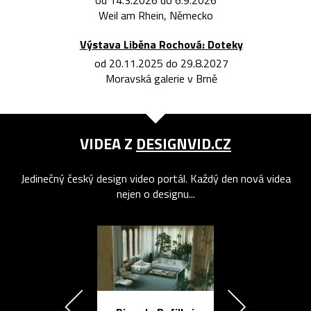
Weil am Rhein, Německo
Výstava Liběna Rochová: Doteky
od 20.11.2025 do 29.8.2027
Moravská galerie v Brně
VIDEA Z
DESIGNVID.CZ
Jedinečný český design video portál. Každý den nová videa
nejen o designu...