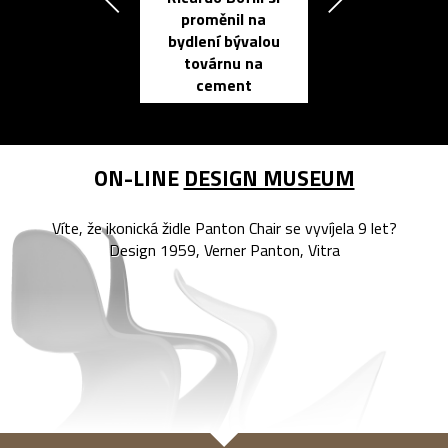
proměnil na
propracovan
bydlení bývalou
elektronic
továrnu na
zápisník
cement
reMarkable
ON-LINE
DESIGN MUSEUM
Víte, že ikonická židle Panton Chair se vyvíjela 9 let?
Design 1959, Verner Panton, Vitra