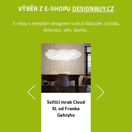
VÝBĚR Z E-SHOPU
DESIGNBUY.CZ
E-shop s nejlepším designem světa! Nábytek, svítidla,
dekorace, sklo, šperky...
Svítící mrak Cloud
Stolní i stoj
XL od Franka
lampy Ballo
Gehryho
ručně foukané