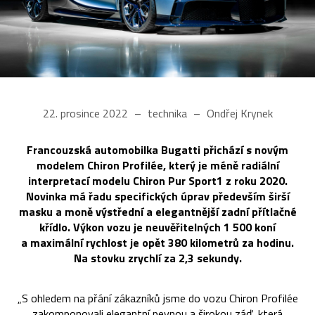
22. prosince 2022
technika
Ondřej Krynek
Francouzská automobilka Bugatti přichází s novým
modelem Chiron Profilée, který je méně radiální
interpretací modelu Chiron Pur Sport1 z roku 2020.
Novinka má řadu specifických úprav především širší
masku a moně výstřední a elegantnější zadní přítlačné
křídlo. Výkon vozu je neuvěřitelných 1 500 koní
a maximální rychlost je opět 380 kilometrů za hodinu.
Na stovku zrychlí za 2,3 sekundy.
„S ohledem na přání zákazníků jsme do vozu Chiron Profilée
zakomponovali elegantní pevnou a širokou záď, která