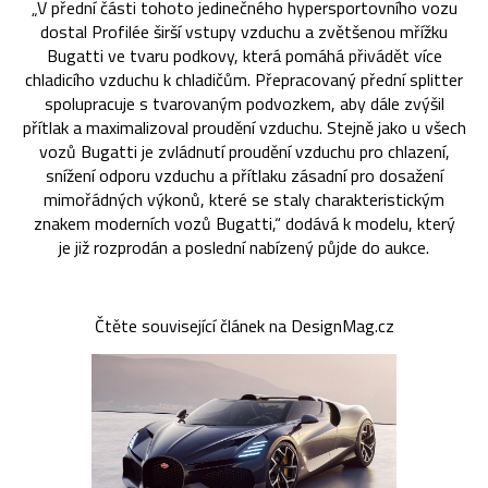
„V přední části tohoto jedinečného hypersportovního vozu
dostal Profilée širší vstupy vzduchu a zvětšenou mřížku
Bugatti ve tvaru podkovy, která pomáhá přivádět více
chladicího vzduchu k chladičům. Přepracovaný přední splitter
spolupracuje s tvarovaným podvozkem, aby dále zvýšil
přítlak a maximalizoval proudění vzduchu. Stejně jako u všech
vozů Bugatti je zvládnutí proudění vzduchu pro chlazení,
snížení odporu vzduchu a přítlaku zásadní pro dosažení
mimořádných výkonů, které se staly charakteristickým
znakem moderních vozů Bugatti,“ dodává k modelu, který
je již rozprodán a poslední nabízený půjde do aukce.
Čtěte související článek na DesignMag.cz