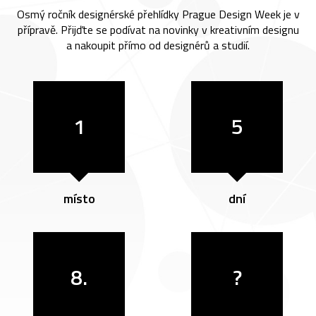
Osmý ročník designérské přehlídky Prague Design Week je v
přípravě. Přijďte se podívat na novinky v kreativním designu
a nakoupit přímo od designérů a studií.
1
5
místo
dní
8.
?