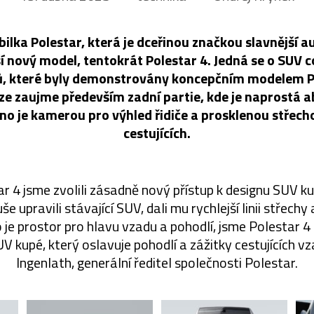
lka Polestar, která je dceřinou značkou slavnější a
í nový model, tentokrát Polestar 4. Jedná se o SUV c
ů, které byly demonstrovány koncepčním modelem Pr
ze zaujme především zadní partie, kde je naprostá 
o je kamerou pro výhled řidiče a prosklenou střec
cestujících.
r 4 jsme zvolili zásadně nový přístup k designu SUV k
 upravili stávající SUV, dali mu rychlejší linii střechy
ko je prostor pro hlavu vzadu a pohodlí, jsme Polestar 4
V kupé, který oslavuje pohodlí a zážitky cestujících v
Ingenlath, generální ředitel společnosti Polestar.