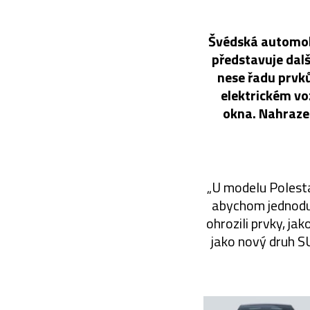
Švédská automobi
představuje dalš
nese řadu prvk
elektrickém vo
okna. Nahrazen
„U modelu Polesta
abychom jednoduše
ohrozili prvky, ja
jako nový druh SU