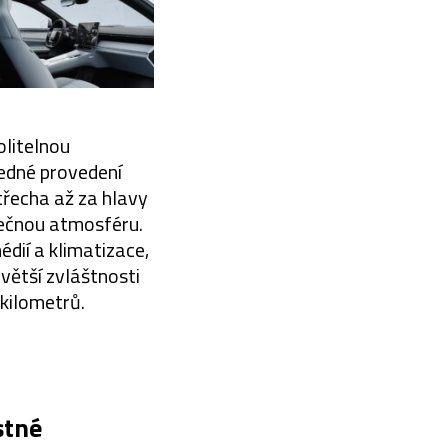
olitelnou
edné provedení
třecha až za hlavy
inečnou atmosféru.
dií a klimatizace,
větší zvláštnosti
 kilometrů.
stné