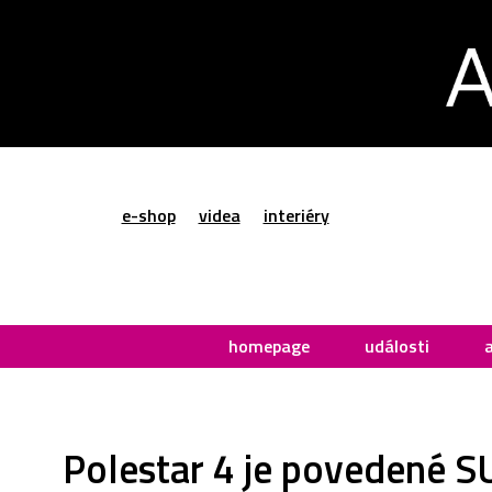
e-shop
videa
interiéry
homepage
události
Polestar 4 je povedené S