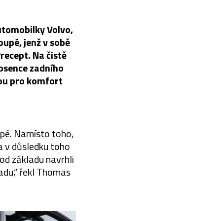
utomobilky Volvo,
oupé, jenž v sobě
ecept. Na čistě
absence zadního
hou pro komfort
upé. Namísto toho,
 a v důsledku toho
 od základu navrhli
zadu,“ řekl Thomas