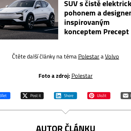
SUV s čistě elektri
pohonem a design
inspirovaným
konceptem Precept
Čtěte další články na téma
Polestar
a
Volvo
Foto a z
droj:
Polestar
AUTOR ČLÁNKU