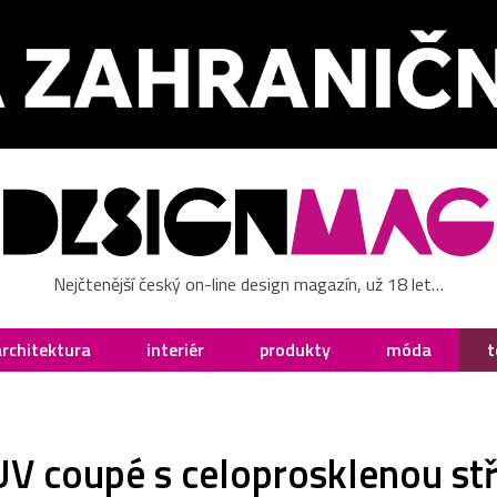
Nejčtenější český on-line design magazín, už 18 let…
architektura
interiér
produkty
móda
t
UV coupé s celoprosklenou st