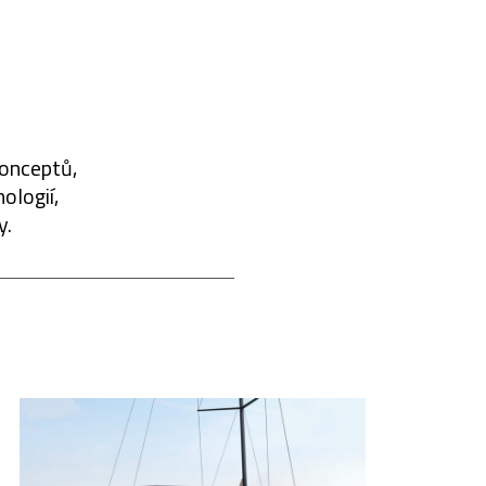
konceptů,
ologií,
y.