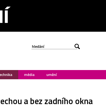
echnika
média
umění
řechou a bez zadního okna