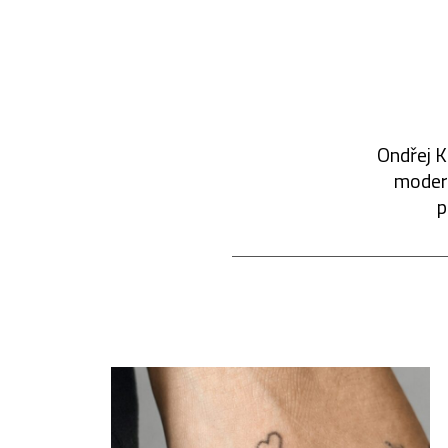
Ondřej K
modern
p