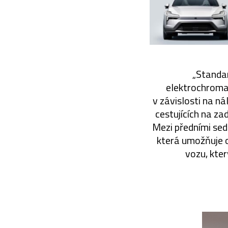
„Standar
elektrochroma
v závislosti na n
cestujících na za
Mezi předními sed
která umožňuje o
vozu, kter