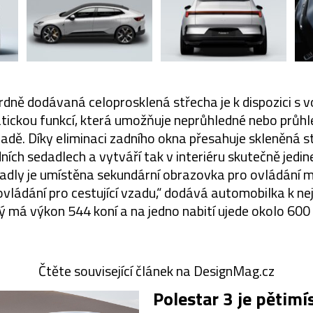
dně dodávaná celoprosklená střecha je k dispozici s v
tickou funkcí, která umožňuje neprůhledné nebo průhl
áladě. Díky eliminaci zadního okna přesahuje skleněná s
dních sedadlech a vytváří tak v interiéru skutečně jed
adly je umístěna sekundární obrazovka pro ovládání mé
vládání pro cestující vzadu,“ dodává automobilka k nej
ý má výkon 544 koní a na jedno nabití ujede okolo 600
Čtěte související článek na DesignMag.cz
Polestar 3 je pětimí