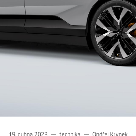
19. dubna 2023
––
technika
––
Ondřej Krynek