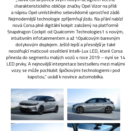
charakteristického obličeje značky Opel Vizor na přídi
a nápisu Opel umístěného sebevědomě uprostřed zádě.
Nejmodernější technologie zpříjemňují jízdu. Na přání nabízí
nová Corsa plně digitální kokpit založený na platformě
Snapdragon Cockpit od Qualcomm Technologies1 s novým,
intuitivním infotainmentem a až 10palcovým barevným
dotykovým displejem. Ještě lepší a přesnější je také
neoslňující maticové osvětlení Intelli-Lux LED, které Corsa
přinesla do segmentu malých vozů v roce 2019 – nyní se 14
LED prvky. A nejnovější interpretace bestselleru mezi malými
vozy se může pochlubit špičkovými technologiemi i pod
kapotou,“ uvádí k novince automobilka.