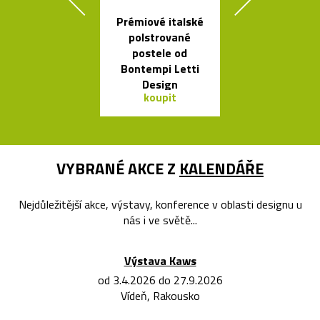
Prémiové italské
Svítící mrak 
polstrované
XL od Fran
postele od
Gehryho
Bontempi Letti
Design
koupit
koupit
VYBRANÉ AKCE Z
KALENDÁŘE
Nejdůležitější akce, výstavy, konference v oblasti designu u
nás i ve světě...
Výstava Kaws
od 3.4.2026 do 27.9.2026
Vídeň, Rakousko