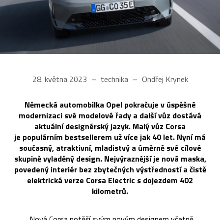
28. května 2023
technika
Ondřej Krynek
Německá automobilka Opel pokračuje v úspěšné
modernizaci své modelové řady a další vůz dostává
aktuální designérský jazyk. Malý vůz Corsa
je populárním bestsellerem už více jak 40 let. Nyní má
současný, atraktivní, mladistvý a úměrně své cílové
skupině vyladěný design. Nejvýraznější je nová maska,
povedený interiér bez zbytečných výstředností a čistě
elektrická verze Corsa Electric s dojezdem 402
kilometrů.
„Nová Corsa potěší svým novým designem včetně