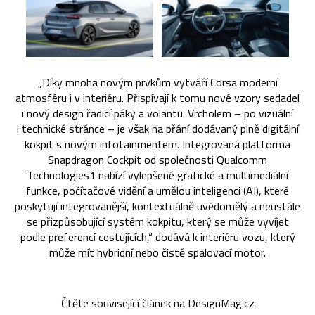
„Díky mnoha novým prvkům vytváří Corsa moderní
atmosféru i v interiéru. Přispívají k tomu nové vzory sedadel
i nový design řadicí páky a volantu. Vrcholem – po vizuální
i technické stránce – je však na přání dodávaný plně digitální
kokpit s novým infotainmentem. Integrovaná platforma
Snapdragon Cockpit od společnosti Qualcomm
Technologies1 nabízí vylepšené grafické a multimediální
funkce, počítačové vidění a umělou inteligenci (AI), které
poskytují integrovanější, kontextuálně uvědomělý a neustále
se přizpůsobující systém kokpitu, který se může vyvíjet
podle preferencí cestujících,“ dodává k interiéru vozu, který
může mít hybridní nebo čistě spalovací motor.
Čtěte související článek na DesignMag.cz