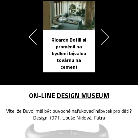
Ricardo Bofill si
Přichází ten
proměnil na
propracovan
bydlení bývalou
elektronic
továrnu na
zápisník
cement
reMarkable
ON-LINE
DESIGN MUSEUM
Víte, že Buvol měl být původně nafukovací nábytek pro děti?
Design 1971, Libuše Niklová, Fatra