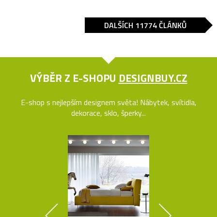
DALŠÍCH 11774 ČLÁNKŮ
VÝBĚR Z E-SHOPU
DESIGNBUY.CZ
E-shop s nejlepším designem světa! Nábytek, svítidla,
dekorace, sklo, šperky...