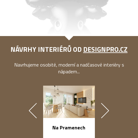
NÁVRHY INTERIÉRŮ OD
DESIGNPRO.CZ
Navrhujeme osobité, moderní a nadčasové interiéry s
nápadem...
náměstí Na Ba
Na Pramenech