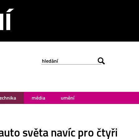
echnika
média
umění
uto světa navíc pro čtyři