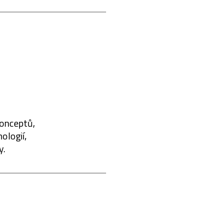
konceptů,
ologií,
y.