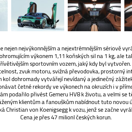
e nejen nejvýkonnějším a nejextrémnějším sériově v
ohromujícím výkonem 1,11 koňských sil na 1 kg, ale ta
přívětivějším sportovním vozem, jaký kdy byl vytvořen.
elnost, zvuk motoru, svižná převodovka, prostorný in
kol dohromady vytvářejí nevídaný a jedinečný zážitek 
konávat četné rekordy ve výkonech na okruzích i v přím
 nám podařilo přivést Gemeru HV8 k životu, a velmi se
áženým klientům a fanouškům nabídnout tuto novou 
říká Christian von Koenigsegg k vozu, jenž se začne vyr
Cena je přes 47 milionl českých korun.