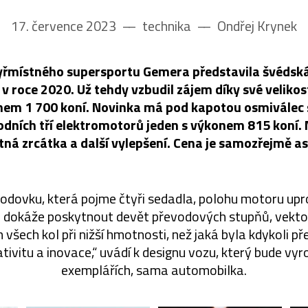
17. července 2023
––
technika
––
Ondřej Krynek
čtyřmístného supersportu Gemera představila švédsk
v roce 2020. Už tehdy vzbudil zájem díky své velikosti
nem 1 700 koní. Novinka má pod kapotou osmiválec
odních tří elektromotorů jeden s výkonem 815 koní.
tná zrcátka a další vylepšení. Cena je samozřejmě 
dovku, která pojme čtyři sedadla, polohu motoru upro
o dokáže poskytnout devět převodových stupňů, vekto
šech kol při nižší hmotnosti, než jaká byla kdykoli p
tivitu a inovace,“ uvádí k designu vozu, který bude vyr
exemplářích, sama automobilka.