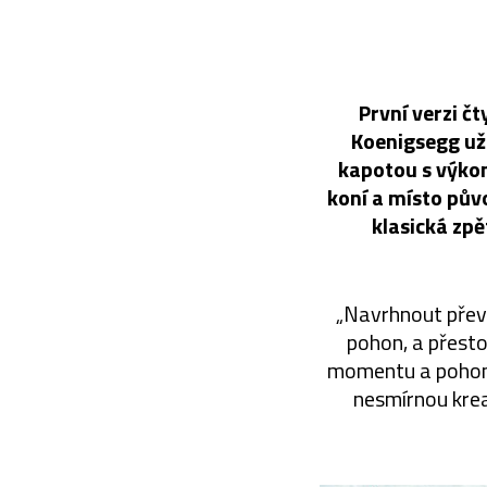
První verzi 
Koenigsegg už 
kapotou s výko
koní a místo pův
klasická zpě
„Navrhnout převo
pohon, a přest
momentu a pohon v
nesmírnou krea