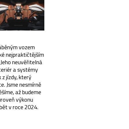
yráběným vozem
ké nejpraktičtějším
 Jeho neuvěřitelná
teriér a systémy
z jízdy, který
ce. Jsme nesmírně
 těšíme, až budeme
úroveň výkonu
ábět v roce 2024.