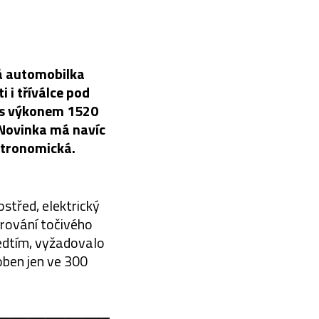
á automobilka
 i tříválce pod
 s výkonem 1520
 Novinka má navíc
astronomická.
střed, elektrický
rování točivého
ředtím, vyžadovalo
oben jen ve 300