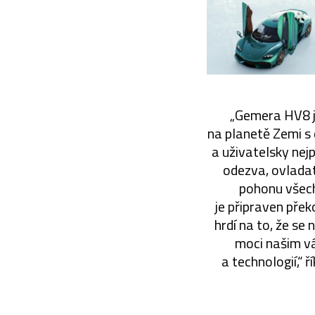
„Gemera HV8 j
na planetě Zemi s 
a uživatelsky nej
odezva, ovladat
pohonu všech 
je připraven pře
hrdí na to, že se
moci našim v
a technologií,“ 