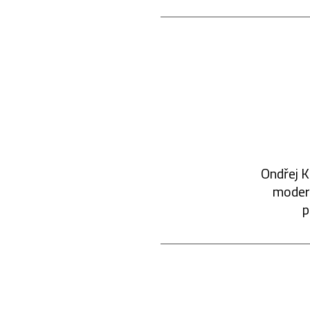
Ondřej K
modern
p