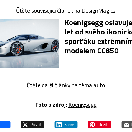
Čtěte související článek na DesignMag.cz
Koenigsegg oslavuj
let od svého ikonic
sporťáku extrémní
modelem CC850
Čtěte další články na téma
auto
Foto a z
droj:
Koenigsegg