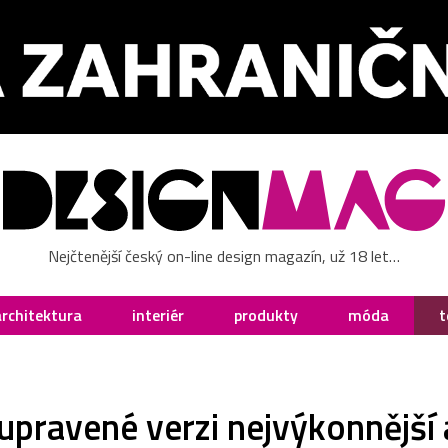
Nejčtenější český on-line design magazín, už 18 let…
architektura
interiér
produkty
móda
t
pravené verzi nejvýkonnější a