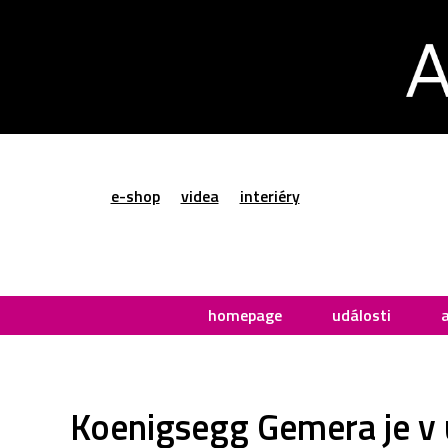
e-shop
videa
interiéry
homepage
události
Koenigsegg Gemera je v u