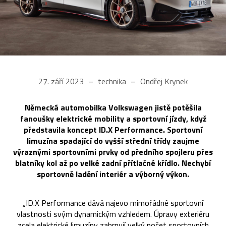
27. září 2023
technika
Ondřej Krynek
Německá automobilka Volkswagen jistě potěšila
fanoušky elektrické mobility a sportovní jízdy, když
představila koncept ID.X Performance. Sportovní
limuzína spadající do vyšší střední třídy zaujme
výraznými sportovními prvky od předního spojleru přes
blatníky kol až po velké zadní přítlačné křídlo. Nechybí
sportovně ladění interiér a výborný výkon.
„ID.X Performance dává najevo mimořádné sportovní
vlastnosti svým dynamickým vzhledem. Úpravy exteriéru
zcela elektrické limuzíny zahrnují velký počet sportovních