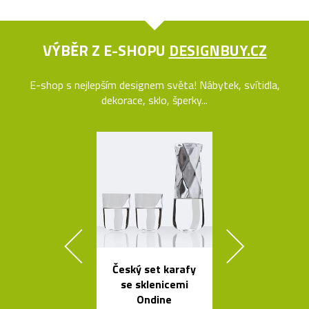
VÝBĚR Z E-SHOPU
DESIGNBUY.CZ
E-shop s nejlepším designem světa! Nábytek, svítidla,
dekorace, sklo, šperky...
Český set karafy
Česká závě
se sklenicemi
svítidla Sha
Ondine
ze skla a dř