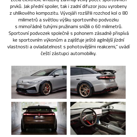
prvků. Jak přední spoiler, tak i zadní difuzor jsou vyrobeny
z uhlíkového kompozitu. Vývojáři rozšířili rozchod kol o 80
milimetrů a světlou výšku sportovního podvozku
s mimořádně tuhými pružinami snížili o 60 milimetrů.
Sportovní podvozek společně s pohonem zásadně přispívá
ke sportovním výkonům a zajišťuje ještě agilnější jízdní
vlastnosti a ovladatelnost s pohotovějšími reakcemi,“ uvádí
čeští zástupci automobilky.