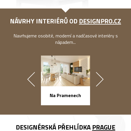
NÁVRHY INTERIÉRŮ OD
DESIGNPRO.CZ
Navrhujeme osobité, moderní a nadčasové interiéry s
nápadem...
náměstí Na Ba
Na Pramenech
DESIGNÉRSKÁ PŘEHLÍDKA
PRAGUE