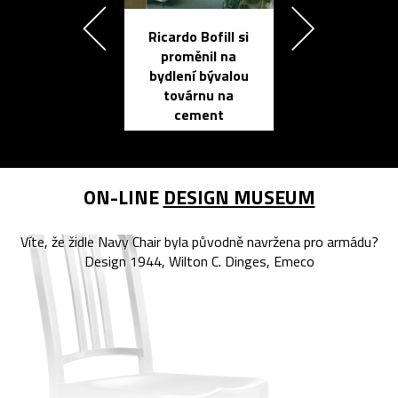
Ricardo Bofill si
Přichází ten
proměnil na
propracovan
bydlení bývalou
elektronic
továrnu na
zápisník
cement
reMarkable
ON-LINE
DESIGN MUSEUM
Víte, že židle Navy Chair byla původně navržena pro armádu?
Design 1944, Wilton C. Dinges, Emeco