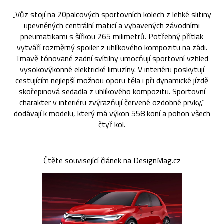
„Vůz stojí na 20palcových sportovních kolech z lehké slitiny
upevněných centrální maticí a vybavených závodními
pneumatikami s šířkou 265 milimetrů. Potřebný přítlak
vytváří rozměrný spoiler z uhlíkového kompozitu na zádi.
Tmavě tónované zadní svítilny umocňují sportovní vzhled
vysokovýkonné elektrické limuzíny. V interiéru poskytují
cestujícím nejlepší možnou oporu těla i při dynamické jízdě
skořepinová sedadla z uhlíkového kompozitu. Sportovní
charakter v interiéru zvýrazňují červené ozdobné prvky,“
dodávají k modelu, který má výkon 558 koní a pohon všech
čtyř kol.
Čtěte související článek na DesignMag.cz