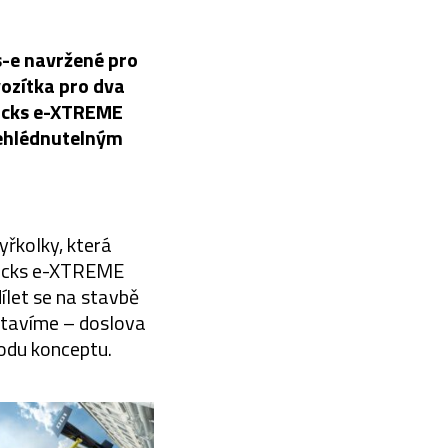
-e navržené pro
vozítka pro dva
Rocks e-XTREME
řehlédnutelným
yřkolky, která
 Rocks e-XTREME
ílet se na stavbě
stavíme – doslova
odu konceptu.