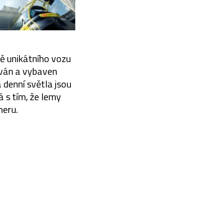
bě unikátního vozu
tován a vybaven
 denní světla jsou
 s tím, že lemy
meru.