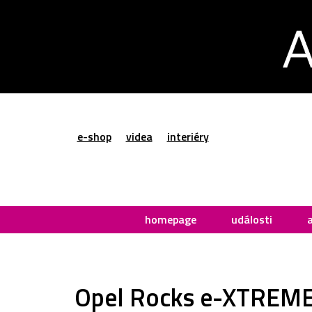
e-shop
videa
interiéry
homepage
události
Opel Rocks e-XTREME je