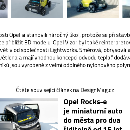
osti Opel si stanovili náročný úkol, protože se při stav
íce přiblížit 3D modelu. Opel Vizor byl také reinterpre
větly od společnosti Lightworks. Směrová, obrysová a
tlena a mají vhodnou koncepci odvodu tepla,“ dodává
níků jsou vyrobené z velmi odolného nylonového poly
Čtěte související článek na DesignMag.cz
Opel Rocks-e
je miniaturní auto
do města pro dva
řiditelné od 15 let