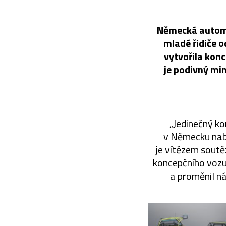
Německá automo
mladé řidiče o
vytvořila kon
je podivný mi
„Jedinečný ko
v Německu nabí
je vítězem soutě
koncepčního vozu
a proměnil n