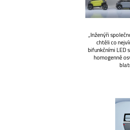
„Inženýři společn
chtěli co nejv
bifunkčními LED s
homogenně osvě
blat