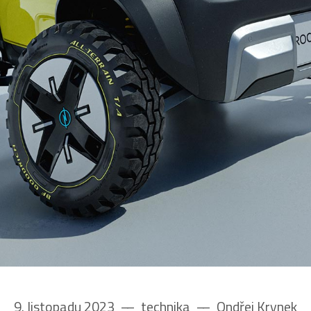
9. listopadu 2023
––
technika
––
Ondřej Krynek