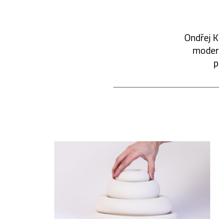
Ondřej K
modern
p