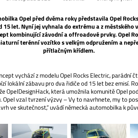
bilka Opel před dvěma roky představila Opel Rocks
d 15 let. Nyní jej vyhnala do extrému a z městského 
cept kombinující závodní a offroadové prvky. Opel 
niaturní terénní vozítko s velkým odpružením a nep
přítlačným křídlem.
ncept vychází z modelu Opel Rocks Electric, parádní čt
zí lokální zábavu pro dva řidiče od 15 let bez emisí.
že OpelDesignHack, která umožnila komunitě Opel pod
. Opel vzal tvrzení výzvy – Vy to navrhnete, my to po
ávrh ve skutečnost,“ uvádí německá automobilka k pův