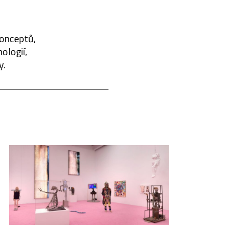
konceptů,
ologií,
y.