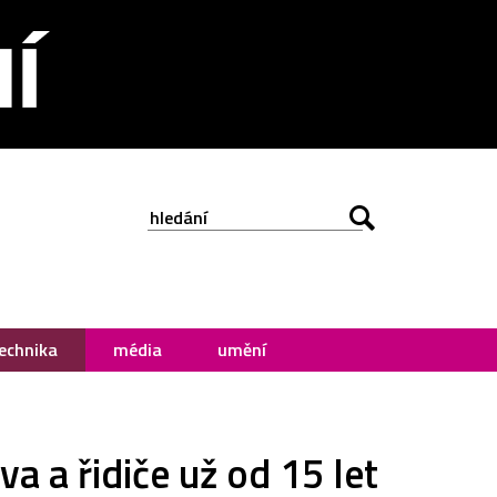
echnika
média
umění
a a řidiče už od 15 let