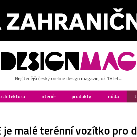
Nejčtenější český on-line design magazín, už 18 let…
architektura
interiér
produkty
móda
t
 malé terénní vozítko pro dv