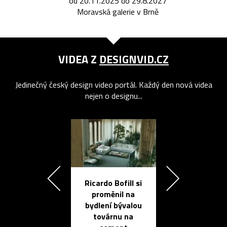
od 20.11.2025 do 29.8.2027
Moravská galerie v Brně
VIDEA Z
DESIGNVID.CZ
Jedinečný český design video portál. Každý den nová videa
nejen o designu...
Ricardo Bofill si
Přichází ten
proměnil na
propracovan
bydlení bývalou
elektronic
továrnu na
zápisník