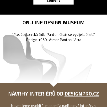
cement
reMarkable
ON-LINE
DESIGN MUSEUM
Víte, že ikonická židle Panton Chair se vyvíjela 9 let?
Design 1959, Verner Panton, Vitra
NÁVRHY INTERIÉRŮ OD
DESIGNPRO.CZ
Navrhujeme osobité, moderní a nadčasové interiéry s