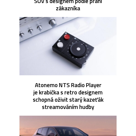
SUV s designem podle přání
zákazníka
Atonemo NTS Radio Player
je krabička s retro designem
schopná oživit starý kazeťák
streamováním hudby