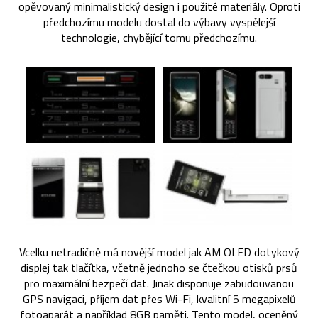
opěvovaný minimalistický design i použité materiály. Oproti
předchozímu modelu dostal do výbavy vyspělejší
technologie, chybějící tomu předchozímu.
Vcelku netradičně má novější model jak AM OLED dotykový
displej tak tlačítka, včetně jednoho se čtečkou otisků prsů
pro maximální bezpečí dat. Jinak disponuje zabudouvanou
GPS navigaci, příjem dat přes Wi-Fi, kvalitní 5 megapixelů
fotoaparát a například 8GB paměti. Tento model, oceněný