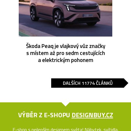
Škoda Peaq je vlajkový vůz značky
s místem až pro sedm cestujících
a elektrickým pohonem
DALŠÍCH 11774 ČLÁNKŮ
VÝBĚR Z E-SHOPU
DESIGNBUY.CZ
E-shop s nejlepším designem světa! Nábytek, svítidla,