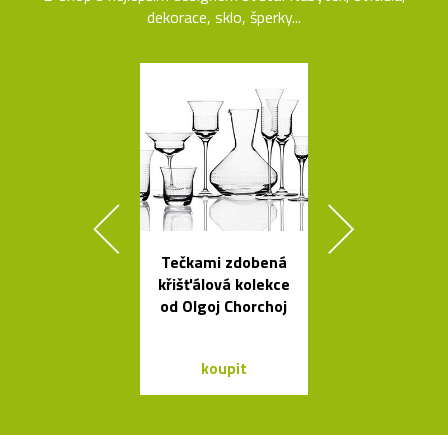
dekorace, sklo, šperky...
Tečkami zdobená
Židle a stol
křišťálová kolekce
kolekce I
od Olgoj Chorchoj
Between 
&Traditio
koupit
koupit