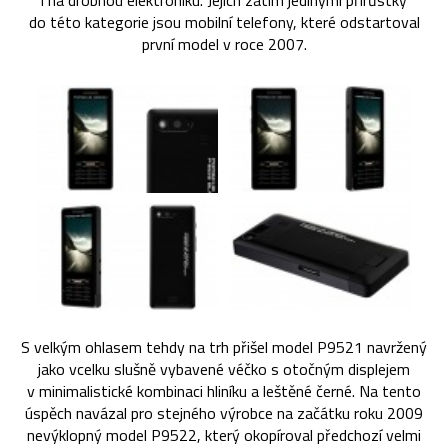
i na drobnou elektroniku. Jejich zatím jedinými přírůstky
do této kategorie jsou mobilní telefony, které odstartoval
první model v roce 2007.
S velkým ohlasem tehdy na trh přišel model P9521 navržený
jako vcelku slušně vybavené véčko s otočným displejem
v minimalistické kombinaci hliníku a leštěné černé. Na tento
úspěch navázal pro stejného výrobce na začátku roku 2009
nevýklopný model P9522, který okopíroval předchozí velmi