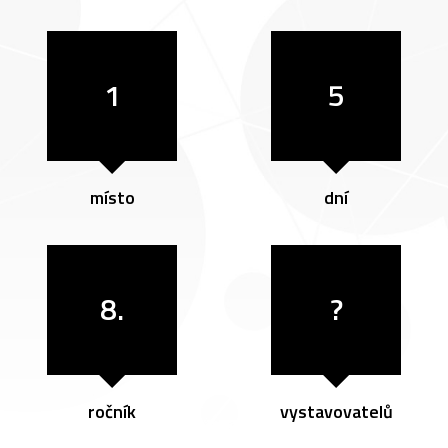
1
5
místo
dní
8.
?
ročník
vystavovatelů