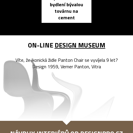
bydlení bývalou
elektronic
továrnu na
zápisník
cement
reMarkable
ON-LINE
DESIGN MUSEUM
Víte, že ikonická židle Panton Chair se vyvíjela 9 let?
Design 1959, Verner Panton, Vitra