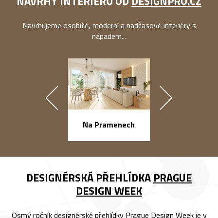
NÁVRHY INTERIÉRŮ OD
DESIGNPRO.CZ
Navrhujeme osobité, moderní a nadčasové interiéry s
nápadem...
náměstí Na Ba
Na Pramenech
DESIGNÉRSKÁ PŘEHLÍDKA
PRAGUE
DESIGN WEEK
Osmý ročník designérské přehlídky Prague Design Week je v