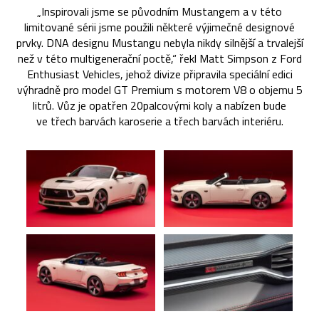
„Inspirovali jsme se původním Mustangem a v této
limitované sérii jsme použili některé výjimečné designové
prvky. DNA designu Mustangu nebyla nikdy silnější a trvalejší
než v této multigenerační poctě,“ řekl Matt Simpson z Ford
Enthusiast Vehicles, jehož divize připravila speciální edici
výhradně pro model GT Premium s motorem V8 o objemu 5
litrů. Vůz je opatřen 20palcovými koly a nabízen bude
ve třech barvách karoserie a třech barvách interiéru.