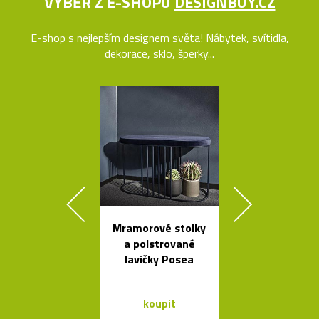
VÝBĚR Z E-SHOPU
DESIGNBUY.CZ
E-shop s nejlepším designem světa! Nábytek, svítidla,
dekorace, sklo, šperky...
Mramorové stolky
Kávovary Mo
a polstrované
Davida
lavičky Posea
Chipperfie
koupit
koupit