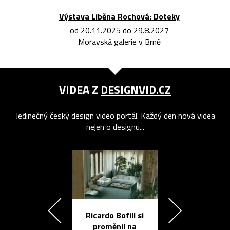
Výstava Liběna Rochová: Doteky
od 20.11.2025 do 29.8.2027
Moravská galerie v Brně
VIDEA Z
DESIGNVID.CZ
Jedinečný český design video portál. Každý den nová videa
nejen o designu...
Ricardo Bofill si
Přichází ten
proměnil na
propracovan