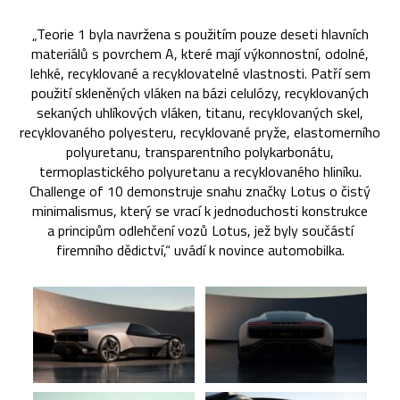
„Teorie 1 byla navržena s použitím pouze deseti hlavních
materiálů s povrchem A, které mají výkonnostní, odolné,
lehké, recyklované a recyklovatelné vlastnosti. Patří sem
použití skleněných vláken na bázi celulózy, recyklovaných
sekaných uhlíkových vláken, titanu, recyklovaných skel,
recyklovaného polyesteru, recyklované pryže, elastomerního
polyuretanu, transparentního polykarbonátu,
termoplastického polyuretanu a recyklovaného hliníku.
Challenge of 10 demonstruje snahu značky Lotus o čistý
minimalismus, který se vrací k jednoduchosti konstrukce
a principům odlehčení vozů Lotus, jež byly součástí
firemního dědictví,“ uvádí k novince automobilka.