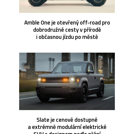
Amble One je otevřený off-road pro
dobrodružné cesty v přírodě
i občasnou jízdu po městě
Slate je cenově dostupné
a extrémně modulární elektrické
SUV s designem podle přání