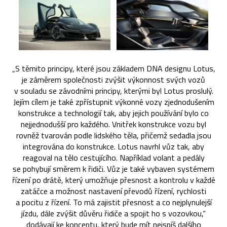
„S těmito principy, které jsou základem DNA designu Lotus,
je záměrem společnosti zvýšit výkonnost svých vozů
v souladu se závodními principy, kterými byl Lotus proslulý.
Jejím cílem je také zpřístupnit výkonné vozy zjednodušením
konstrukce a technologií tak, aby jejich používání bylo co
nejjednodušší pro každého. Vnitřek konstrukce vozu byl
rovněž tvarován podle lidského těla, přičemž sedadla jsou
integrována do konstrukce. Lotus navrhl vůz tak, aby
reagoval na tělo cestujícího. Například volant a pedály
se pohybují směrem k řidiči. Vůz je také vybaven systémem
řízení po drátě, který umožňuje přesnost a kontrolu v každé
zatáčce a možnost nastavení převodů řízení, rychlosti
a pocitu z řízení. To má zajistit přesnost a co nejplynulejší
jízdu, dále zvýšit důvěru řidiče a spojit ho s vozovkou,“
dodávají ke konceptu, který bude mít nejspíš dalšího