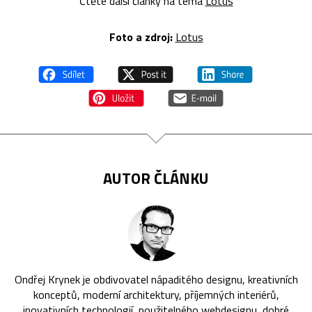
Čtěte další články na téma
Lotus
Foto a zdroj:
Lotus
AUTOR ČLÁNKU
Ondřej Krynek je obdivovatel nápaditého designu, kreativních
konceptů, moderní architektury, příjemných interiérů,
inovativních technologií, použitelného webdesignu, dobré