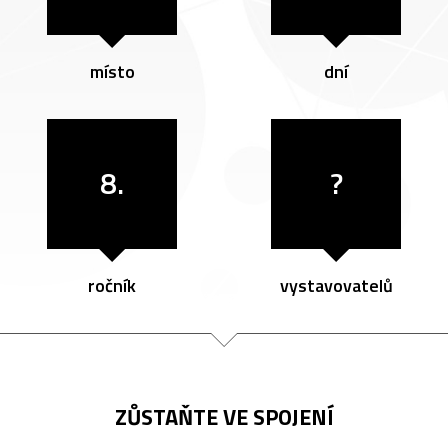
místo
dní
8.
?
ročník
vystavovatelů
ZŮSTAŇTE VE SPOJENÍ