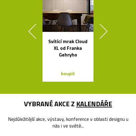
Svítící mrak Cloud
Sklenice, mí
XL od Franka
vázy od Fran
Gehryho
Víznera
koupit
koupit
VYBRANÉ AKCE Z
KALENDÁŘE
Nejdůležitější akce, výstavy, konference v oblasti designu u
nás i ve světě...