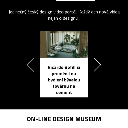
Jedinečný český design video portál. Každý den nová videa
nejen o designu...
Ricardo Bofill si
Přichází ten
proměnil na
propracovan
bydlení bývalou
elektronic
továrnu na
zápisník
cement
reMarkable
ON-LINE
DESIGN MUSEUM