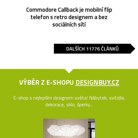
Commodore Callback je mobilní flip
telefon s retro designem a bez
sociálních sítí
DALŠÍCH 11776 ČLÁNKŮ
VÝBĚR Z E-SHOPU
DESIGNBUY.CZ
E-shop s nejlepším designem světa! Nábytek, svítidla,
dekorace, sklo, šperky...