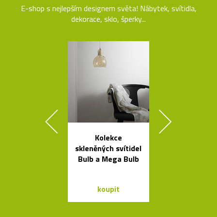
E-shop s nejlepším designem světa! Nábytek, svítidla,
dekorace, sklo, šperky...
Kolekce
Ručně vyro
skleněných svítidel
dřevěné soš
Bulb a Mega Bulb
Dánska
koupit
koupit