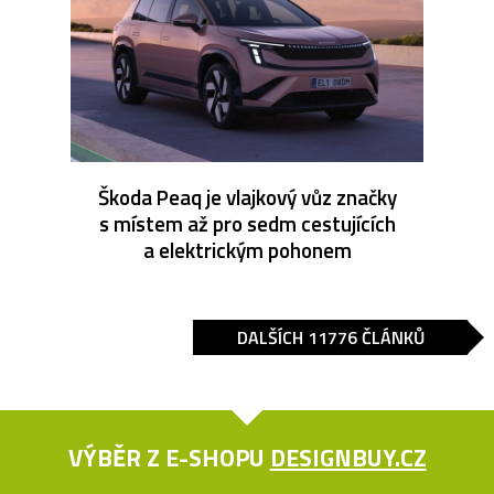
Škoda Peaq je vlajkový vůz značky
s místem až pro sedm cestujících
a elektrickým pohonem
DALŠÍCH 11776 ČLÁNKŮ
VÝBĚR Z E-SHOPU
DESIGNBUY.CZ