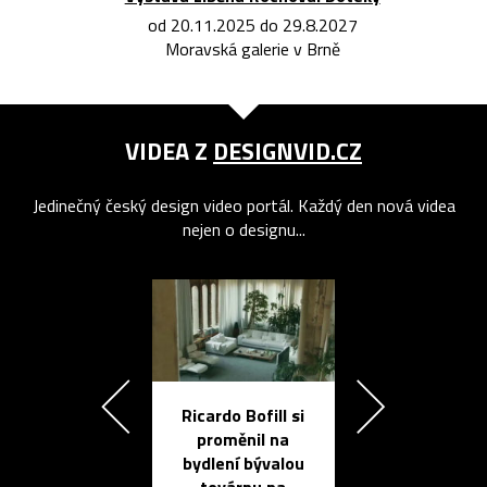
od 20.11.2025 do 29.8.2027
Moravská galerie v Brně
VIDEA Z
DESIGNVID.CZ
Jedinečný český design video portál. Každý den nová videa
nejen o designu...
Ricardo Bofill si
Přichází ten
proměnil na
propracovan
bydlení bývalou
elektronic