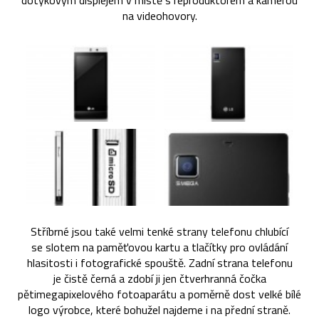
dotykovým displejem v místě s reproduktorem a kamerou
na videohovory.
Stříbrné jsou také velmi tenké strany telefonu chlubící
se slotem na paměťovou kartu a tlačítky pro ovládání
hlasitosti i fotografické spouště. Zadní strana telefonu
je čistě černá a zdobí ji jen čtverhranná čočka
pětimegapixelového fotoaparátu a poměrně dost velké bílé
logo výrobce, které bohužel najdeme i na přední straně.