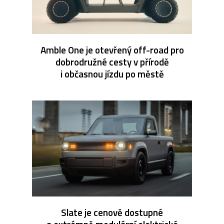
Amble One je otevřený off-road pro
dobrodružné cesty v přírodě
i občasnou jízdu po městě
Slate je cenově dostupné