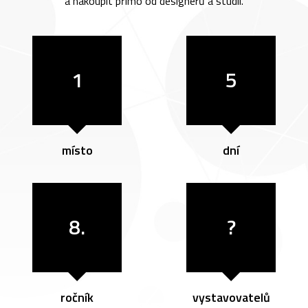
a nakoupit přímo od designérů a studií.
1
5
místo
dní
8.
?
ročník
vystavovatelů