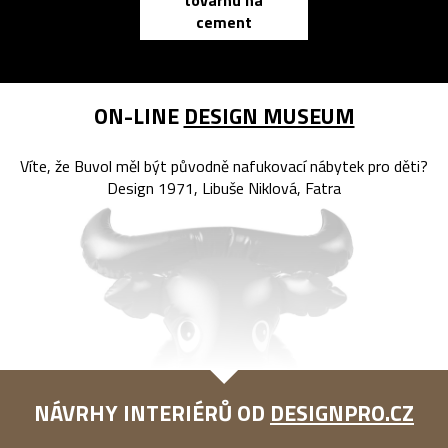
továrnu na
zápisník
cement
reMarkable
ON-LINE
DESIGN MUSEUM
Víte, že Buvol měl být původně nafukovací nábytek pro děti?
Design 1971, Libuše Niklová, Fatra
NÁVRHY INTERIÉRŮ OD
DESIGNPRO.CZ