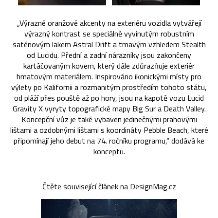
„Výrazné oranžové akcenty na exteriéru vozidla vytvářejí
výrazný kontrast se speciálně vyvinutým robustním
saténovým lakem Astral Drift a tmavým vzhledem Stealth
od Lucidu. Přední a zadní nárazníky jsou zakončeny
kartáčovaným kovem, který dále zdůrazňuje exteriér
hmatovým materiálem. Inspirováno ikonickými místy pro
výlety po Kalifornii a rozmanitým prostředím tohoto státu,
od pláží přes pouště až po hory, jsou na kapotě vozu Lucid
Gravity X vyryty topografické mapy Big Sur a Death Valley.
Koncepční vůz je také vybaven jedinečnými prahovými
lištami a ozdobnými lištami s koordináty Pebble Beach, které
připomínají jeho debut na 74. ročníku programu,“ dodává ke
konceptu.
Čtěte související článek na DesignMag.cz