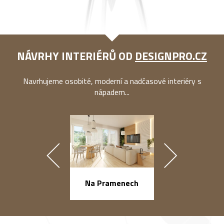
NÁVRHY INTERIÉRŮ OD
DESIGNPRO.CZ
Navrhujeme osobité, moderní a nadčasové interiéry s
nápadem...
náměstí Na Ba
Na Pramenech