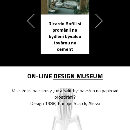
Ricardo Bofill si
Přichází ten
proměnil na
propracovan
bydlení bývalou
elektronic
továrnu na
zápisník
cement
reMarkable
ON-LINE
DESIGN MUSEUM
Víte, že lis na citrusy Juicy Salif byl navržen na papírové
prostírání?
Design 1988, Philippe Starck, Alessi