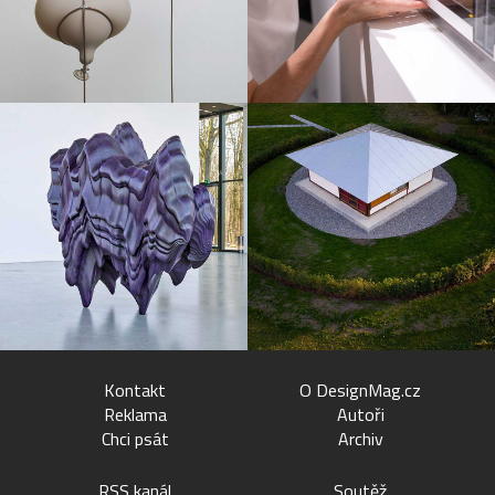
Kontakt
O DesignMag.cz
Reklama
Autoři
Chci psát
Archiv
RSS kanál
Soutěž