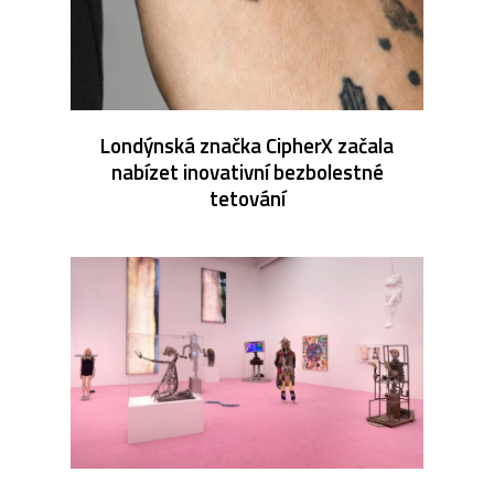
Londýnská značka CipherX začala
nabízet inovativní bezbolestné
tetování