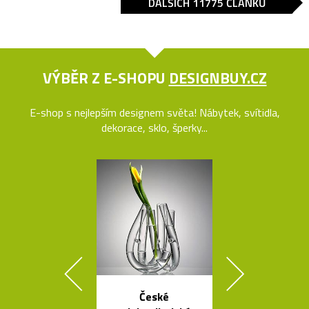
DALŠÍCH 11775 ČLÁNKŮ
VÝBĚR Z E-SHOPU
DESIGNBUY.CZ
E-shop s nejlepším designem světa! Nábytek, svítidla,
dekorace, sklo, šperky...
České
Luxusní kulat