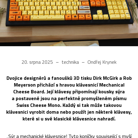
20. srpna 2025
technika
Ondřej Krynek
Dvojice designérů a fanoušků 3D tisku Dirk McGirk a Rob
Meyerson přichází s hravou klávesnicí Mechanical
Cheese Board. Její klávesy připomínají kousky sýra
a postavené jsou na perfektně promyšleném písmu
Swiss Cheese Mono. Každý si tak může takovou
klávesnici vyrobit doma nebo použít jen některé klávesy,
které si u své klasické klávesnice nahradí.
„Sýr a mechanické klávesnice! Tyto koníčky související s myší