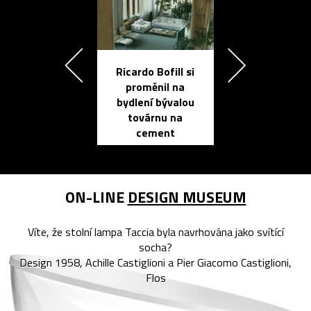
Ricardo Bofill si
Přichází ten
proměnil na
propracovan
bydlení bývalou
elektronic
továrnu na
zápisník
cement
reMarkable
ON-LINE
DESIGN MUSEUM
Víte, že stolní lampa Taccia byla navrhována jako svítící
socha?
Design 1958, Achille Castiglioni a Pier Giacomo Castiglioni,
Flos