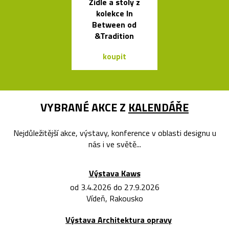
Židle a stoly z
České
kolekce In
minimalisti
Between od
skleněné vázy
&Tradition
koupit
koupit
VYBRANÉ AKCE Z
KALENDÁŘE
Nejdůležitější akce, výstavy, konference v oblasti designu u
nás i ve světě...
Výstava Kaws
od 3.4.2026 do 27.9.2026
Vídeň, Rakousko
Výstava Architektura opravy