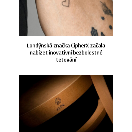
Londýnská značka CipherX začala
nabízet inovativní bezbolestné
tetování