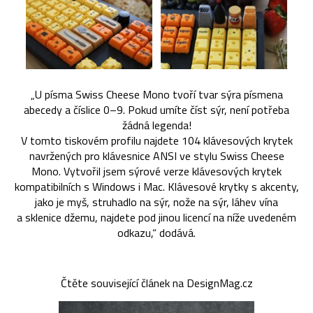
„U písma Swiss Cheese Mono tvoří tvar sýra písmena
abecedy a číslice 0–9. Pokud umíte číst sýr, není potřeba
žádná legenda!
V tomto tiskovém profilu najdete 104 klávesových krytek
navržených pro klávesnice ANSI ve stylu Swiss Cheese
Mono. Vytvořil jsem sýrové verze klávesových krytek
kompatibilních s Windows i Mac. Klávesové krytky s akcenty,
jako je myš, struhadlo na sýr, nože na sýr, láhev vína
a sklenice džemu, najdete pod jinou licencí na níže uvedeném
odkazu,“ dodává.
Čtěte související článek na DesignMag.cz