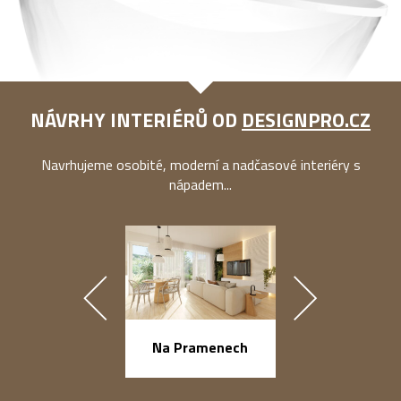
NÁVRHY INTERIÉRŮ OD
DESIGNPRO.CZ
Navrhujeme osobité, moderní a nadčasové interiéry s
nápadem...
náměstí Na Ba
Na Pramenech