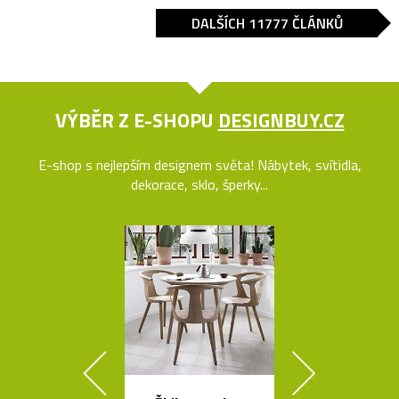
DALŠÍCH 11777 ČLÁNKŮ
VÝBĚR Z E-SHOPU
DESIGNBUY.CZ
E-shop s nejlepším designem světa! Nábytek, svítidla,
dekorace, sklo, šperky...