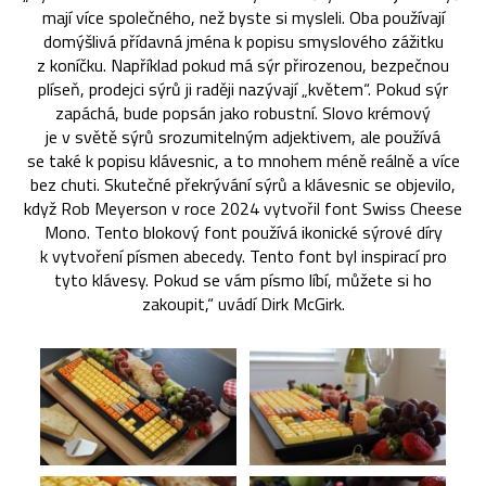
mají více společného, než byste si mysleli. Oba používají
domýšlivá přídavná jména k popisu smyslového zážitku
z koníčku. Například pokud má sýr přirozenou, bezpečnou
plíseň, prodejci sýrů ji raději nazývají „květem“. Pokud sýr
zapáchá, bude popsán jako robustní. Slovo krémový
je v světě sýrů srozumitelným adjektivem, ale používá
se také k popisu klávesnic, a to mnohem méně reálně a více
bez chuti. Skutečné překrývání sýrů a klávesnic se objevilo,
když Rob Meyerson v roce 2024 vytvořil font Swiss Cheese
Mono. Tento blokový font používá ikonické sýrové díry
k vytvoření písmen abecedy. Tento font byl inspirací pro
tyto klávesy. Pokud se vám písmo líbí, můžete si ho
zakoupit,“ uvádí Dirk McGirk.